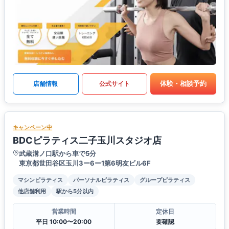
体験・相談予約
店舗情報
公式サイト
キャンペーン中
BDCピラティス二子玉川スタジオ店
武蔵溝ノ口駅から車で5分
東京都世田谷区玉川3ー6ー1第6明友ビル6F
マシンピラティス
パーソナルピラティス
グループピラティス
他店舗利用
駅から5分以内
営業時間
定休日
平日 10:00〜20:00
要確認