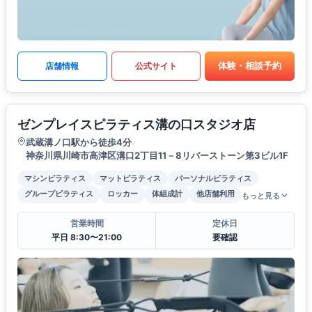
体験・相談予約
店舗情報
公式サイト
ゼンプレイスピラティス溝の口スタジオ店
武蔵溝ノ口駅から徒歩4分
神奈川県川崎市高津区溝口2丁目11－8リバーストーン第3ビル1F
マシンピラティス
マットピラティス
パーソナルピラティス
グループピラティス
ロッカー
体組成計
他店舗利用
もっと見る
営業時間
定休日
平日 8:30〜21:00
要確認