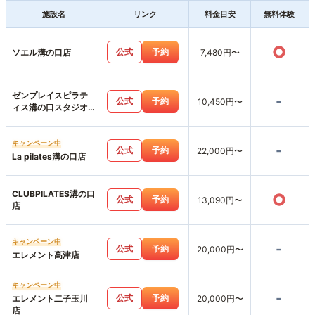
施設名
リンク
料金目安
無料体験
○
公式
予約
ソエル溝の口店
7,480円〜
ゼンプレイスピラテ
-
公式
予約
10,450円〜
ィス溝の口スタジオ
店
キャンペーン中
-
公式
予約
22,000円〜
La pilates溝の口店
CLUBPILATES溝の口
○
公式
予約
13,090円〜
店
キャンペーン中
-
公式
予約
20,000円〜
エレメント高津店
キャンペーン中
-
公式
予約
エレメント二子玉川
20,000円〜
店