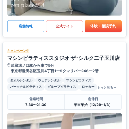
体験・相談予約
店舗情報
公式サイト
キャンペーン中
マシンピラティススタジオ ザ･シルク二子玉川店
武蔵溝ノ口駅から車で5分
東京都世田谷区玉川4丁目1ー9タマリバー246ー2階
タオルレンタル
ウェアレンタル
マシンピラティス
パーソナルピラティス
グループピラティス
ロッカー
もっと見る
営業時間
定休日
7:30〜21:30
年末年始（12/29~1/3）