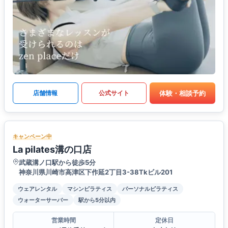
体験・相談予約
店舗情報
公式サイト
キャンペーン中
La pilates溝の口店
武蔵溝ノ口駅から徒歩5分
神奈川県川崎市高津区下作延2丁目3-38Tkビル201
ウェアレンタル
マシンピラティス
パーソナルピラティス
ウォーターサーバー
駅から5分以内
営業時間
定休日