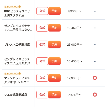
キャンペーン中
-
公式
予約
BDCピラティス二子
9,900円〜
玉川スタジオ店
ゼンプレイスピラテ
-
公式
予約
10,450円〜
ィス二子玉川スタジ
オ店
-
公式
予約
ブレスト二子玉川店
25,080円〜
ゼンプレイスピラテ
-
公式
予約
10,450円〜
ィス二子玉川スタジ
オ店
キャンペーン中
○
公式
予約
マシンピラティスス
12,980円〜
タジオ ザ･シルク二子
玉川店
○
公式
予約
ソエル武蔵新城店
7,678円〜