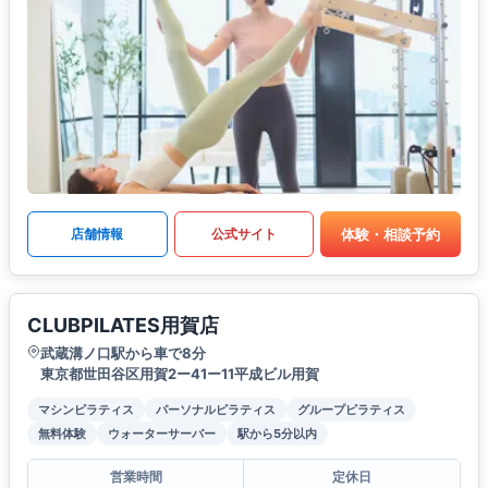
体験・相談予約
店舗情報
公式サイト
CLUBPILATES用賀店
武蔵溝ノ口駅から車で8分
東京都世田谷区用賀2ー41ー11平成ビル用賀
マシンピラティス
パーソナルピラティス
グループピラティス
無料体験
ウォーターサーバー
駅から5分以内
営業時間
定休日