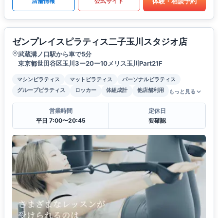
体験・相談予約
店舗情報
公式サイト
ゼンプレイスピラティス二子玉川スタジオ店
武蔵溝ノ口駅から車で5分
東京都世田谷区玉川3ー20ー10メリス玉川Part21F
マシンピラティス
マットピラティス
パーソナルピラティス
グループピラティス
ロッカー
体組成計
他店舗利用
もっと見る
営業時間
定休日
平日 7:00〜20:45
要確認