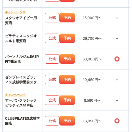
キャンペーン中
-
公式
予約
スタジオアイビー用
15,000円〜
賀店
ピラティススタジオ
-
公式
予約
29,700円〜
ルルト用賀店
パーソナルジムEASY
○
公式
予約
60,000円〜
FIT鷺沼店
ゼンプレイスピラテ
-
公式
予約
10,450円〜
ィス成城学園前スタ
ジオ店
キャンペーン中
-
公式
予約
アーバンクラシック
8,580円〜
ピラティス登戸店
CLUBPILATES成城学
○
公式
予約
13,090円〜
園店