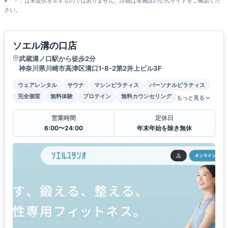
※「－」は未提供を示すものではありません。詳細は各施設の公式サイトをご確認くだ
さい。
ソエル溝の口店
武蔵溝ノ口駅から徒歩2分
神奈川県川崎市高津区溝口1-8-2第2井上ビル3F
ウェアレンタル
サウナ
マシンピラティス
パーソナルピラティス
完全個室
無料体験
プロテイン
無料カウンセリング
もっと見る
営業時間
定休日
6:00〜24:00
年末年始を除き無休