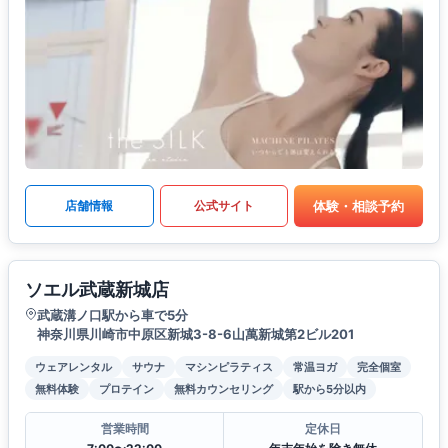
体験・相談予約
店舗情報
公式サイト
ソエル武蔵新城店
武蔵溝ノ口駅から車で5分
神奈川県川崎市中原区新城3-8-6山萬新城第2ビル201
ウェアレンタル
サウナ
マシンピラティス
常温ヨガ
完全個室
無料体験
プロテイン
無料カウンセリング
駅から5分以内
営業時間
定休日