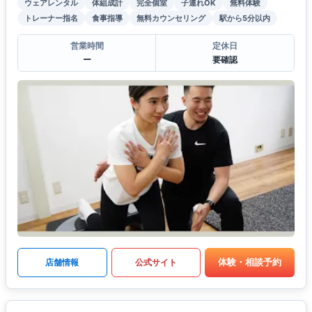
ウェアレンタル
体組成計
完全個室
子連れOK
無料体験
トレーナー指名
食事指導
無料カウンセリング
駅から5分以内
営業時間
定休日
ー
要確認
体験・相談予約
店舗情報
公式サイト