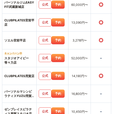
パーソナルジムEASY
○
公式
予約
60,000円〜
FIT武蔵新城店
CLUBPILATES宮前平
○
公式
予約
13,090円〜
店
○
公式
予約
ソエル宮前平店
3,278円〜
キャンペーン中
-
公式
予約
スタジオアイビー
52,000円〜
等々力店
○
公式
予約
CLUBPILATES用賀店
14,190円〜
パーソナルマシンピ
-
公式
予約
16,800円〜
ラティスYUZU用賀
店
ゼンプレイスピラテ
-
公式
予約
10,450円〜
ィス用賀スタジオ店