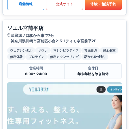
体験・相談予約
店舗情報
公式サイト
ソエル宮前平店
武蔵溝ノ口駅から車で7分
神奈川県川崎市宮前区小台2-5-1ティモネ宮前平2F
ウェアレンタル
サウナ
マシンピラティス
常温ヨガ
完全個室
無料体験
プロテイン
無料カウンセリング
駅から5分以内
営業時間
定休日
6:00〜24:00
年末年始を除き無休