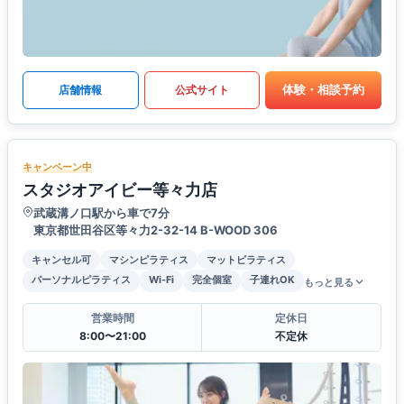
体験・相談予約
店舗情報
公式サイト
キャンペーン中
スタジオアイビー等々力店
武蔵溝ノ口駅から車で7分
東京都世田谷区等々力2-32-14 B-WOOD 306
キャンセル可
マシンピラティス
マットピラティス
パーソナルピラティス
Wi-Fi
完全個室
子連れOK
もっと見る
営業時間
定休日
8:00〜21:00
不定休