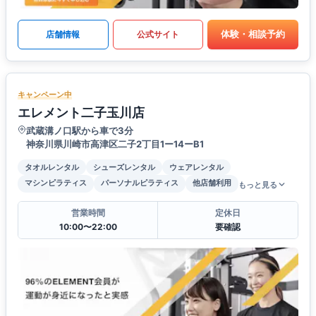
体験・相談予約
店舗情報
公式サイト
キャンペーン中
エレメント二子玉川店
武蔵溝ノ口駅から車で3分
神奈川県川崎市高津区二子2丁目1ー14ーB1
タオルレンタル
シューズレンタル
ウェアレンタル
マシンピラティス
パーソナルピラティス
他店舗利用
もっと見る
営業時間
定休日
10:00〜22:00
要確認