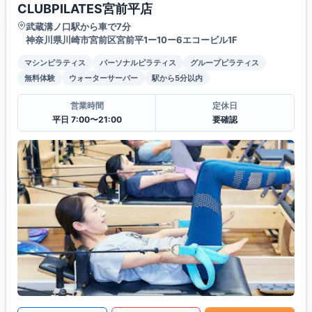
CLUBPILATES宮前平店
武蔵溝ノ口駅から車で7分
神奈川県川崎市宮前区宮前平1ー10ー6エコービル1F
マシンピラティス
パーソナルピラティス
グループピラティス
無料体験
ウォーターサーバー
駅から5分以内
営業時間
定休日
平日 7:00〜21:00
要確認