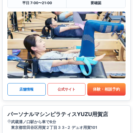
平日 7:00〜21:00
要確認
体験・相談予約
店舗情報
公式サイト
パーソナルマシンピラティスYUZU用賀店
武蔵溝ノ口駅から車で8分
東京都世田谷区用賀２丁目３３-２ デュオ用賀101