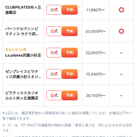
CLUBPILATES向ヶ丘
○
公式
予約
11,990円〜
遊園店
パーソナルマシンピ
○
公式
予約
33,000円〜
ラティス サクラ武蔵
小杉店
キャンペーン中
-
公式
予約
22,000円〜
La pilates武蔵小杉店
ゼンプレイスピラテ
-
公式
予約
10,450円〜
ィス武蔵小杉スタジ
オ店
ピラティススタジオ
-
公式
予約
29,700円〜
ルルト向ヶ丘遊園店
※上記には、施設運営者から情報提供のあった施設を掲載しています。全施設は下の一
覧で確認できます。
※「○」は、FIT PALETTE編集部が独自の調査・基準に基づき、特におすすめする項目
です。