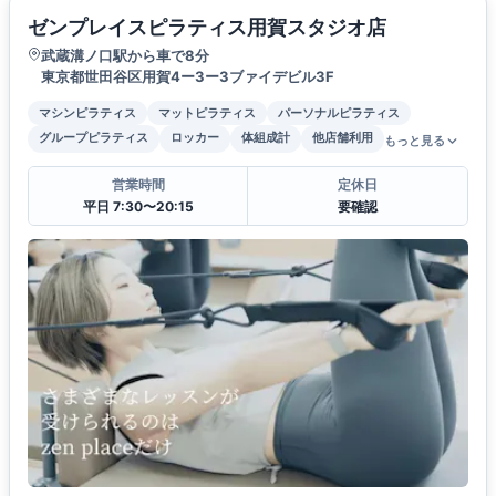
ゼンプレイスピラティス用賀スタジオ店
武蔵溝ノ口駅から車で8分
東京都世田谷区用賀4ー3ー3ブァイデビル3F
マシンピラティス
マットピラティス
パーソナルピラティス
グループピラティス
ロッカー
体組成計
他店舗利用
もっと見る
営業時間
定休日
平日 7:30〜20:15
要確認