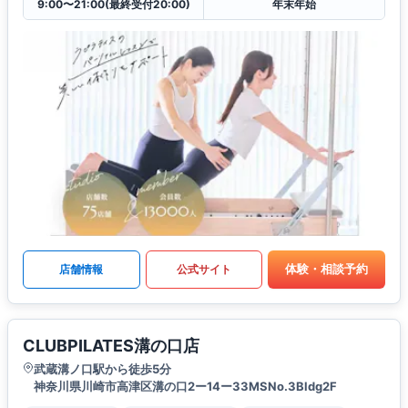
9:00〜21:00(最終受付20:00)
年末年始
体験・相談予約
店舗情報
公式サイト
CLUBPILATES溝の口店
武蔵溝ノ口駅から徒歩5分
神奈川県川崎市高津区溝の口2ー14ー33MSNo.3Bldg2F