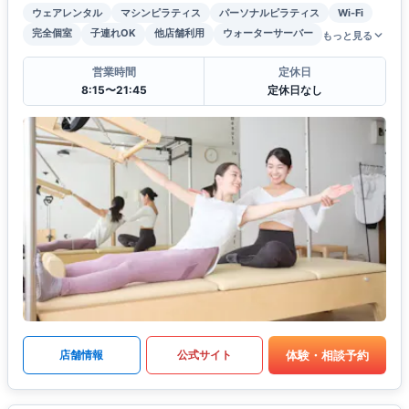
ウェアレンタル
マシンピラティス
パーソナルピラティス
Wi-Fi
完全個室
子連れOK
他店舗利用
ウォーターサーバー
もっと見る
営業時間
定休日
8:15〜21:45
定休日なし
体験・相談予約
店舗情報
公式サイト