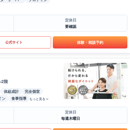
定休日
要確認
体験・相談予約
公式サイト
ル2階
体組成計
完全個室
イン
食事指導
もっと見る
定休日
毎週木曜日