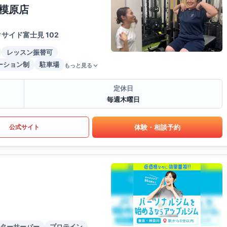
模原店
サイド富士見 102
レッスン振替可
ーション制
駐車場
もっと見る
定休日
毎週木曜日
体験・相談予約
公式サイト
ターサーバー
プロテイン