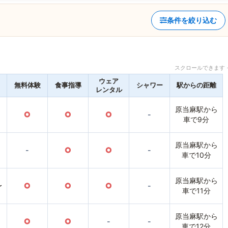
条件を絞り込む
スクロールできます 
ウェア
無料体験
食事指導
シャワー
駅からの距離
レンタル
原当麻駅から
○
○
○
-
車で9分
原当麻駅から
-
○
○
-
車で10分
原当麻駅から
〜
○
○
○
-
車で11分
原当麻駅から
○
○
-
-
車で12分