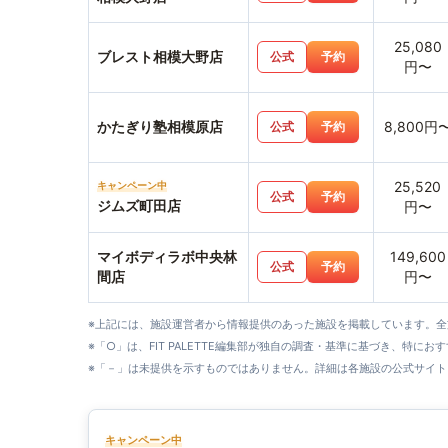
25,080
ブレスト相模大野店
公式
予約
円〜
かたぎり塾相模原店
8,800円
公式
予約
25,520
キャンペーン中
公式
予約
ジムズ町田店
円〜
マイボディラボ中央林
149,600
公式
予約
間店
円〜
※上記には、施設運営者から情報提供のあった施設を掲載しています。
※「○」は、FIT PALETTE編集部が独自の調査・基準に基づき、特にお
※「－」は未提供を示すものではありません。詳細は各施設の公式サイト
キャンペーン中