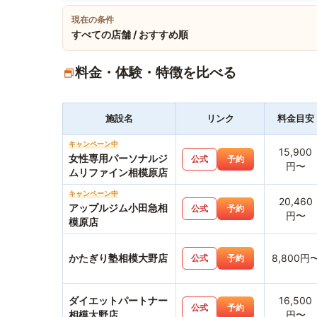
現在の条件
すべての店舗 / おすすめ順
料金・体験・特徴を比べる
施設名
リンク
料金目安
キャンペーン中
15,900
女性専用パーソナルジ
公式
予約
円〜
ムリファイン相模原店
キャンペーン中
20,460
アップルジム小田急相
公式
予約
円〜
模原店
かたぎり塾相模大野店
8,800円
公式
予約
ダイエットパートナー
16,500
公式
予約
相模大野店
円〜