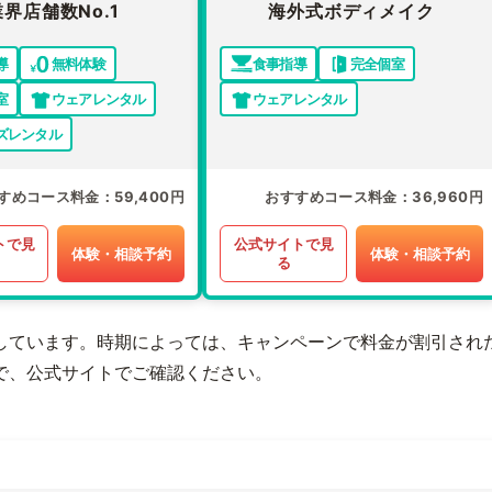
業界店舗数No.1
海外式ボディメイク
導
無料体験
食事指導
完全個室
室
ウェアレンタル
ウェアレンタル
ズレンタル
すめコース料金
59,400円
おすすめコース料金
36,960円
トで見
公式サイトで見
体験・相談予約
体験・相談予約
る
しています。時期によっては、キャンペーンで料金が割引され
で、公式サイトでご確認ください。