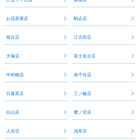
お花茶屋店
駒込店
桜台店
江古田店
大塚店
富士見台店
中村橋店
南千住店
日暮里店
三ノ輪店
白山店
鷺ノ宮店
入谷店
浅草店