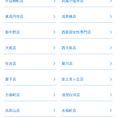
牛込柳町店
武蔵小金井店
東高円寺店
浅草橋店
新中野店
西新宿女性専門店
大島店
西大島店
住吉店
菊川店
森下店
富士見ヶ丘店
方南町店
清澄白河店
浜田山店
永福町店