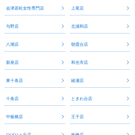
会津若松女性専門店
上尾店
与野店
北浦和店
八潮店
朝霞台店
新座店
和光市店
東十条店
綾瀬店
十条店
ときわ台店
中板橋店
王子店
ひばりヶ丘店
板橋店