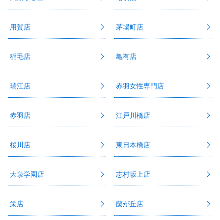
用賀店
茅場町店
稲毛店
亀有店
瑞江店
赤羽女性専門店
赤羽店
江戸川橋店
桜川店
東日本橋店
大泉学園店
志村坂上店
栄店
藤が丘店