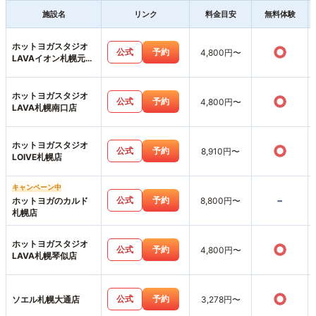
施設名
リンク
料金目安
無料体験
ホットヨガスタジオ
○
公式
予約
4,800円〜
LAVAイオン札幌元町
店
ホットヨガスタジオ
○
公式
予約
4,800円〜
LAVA札幌南口店
ホットヨガスタジオ
○
公式
予約
8,910円〜
LOIVE札幌店
キャンペーン中
-
公式
予約
ホットヨガのカルド
8,800円〜
札幌店
ホットヨガスタジオ
○
公式
予約
4,800円〜
LAVA札幌琴似店
○
公式
予約
ソエル札幌大通店
3,278円〜