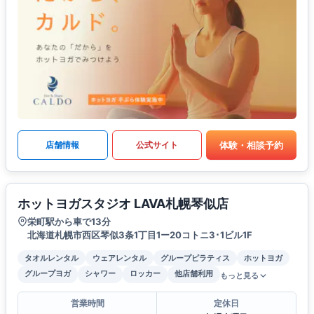
体験・相談予約
店舗情報
公式サイト
ホットヨガスタジオ LAVA札幌琴似店
栄町駅から車で13分
北海道札幌市西区琴似3条1丁目1ー20コトニ3･1ビル1F
タオルレンタル
ウェアレンタル
グループピラティス
ホットヨガ
グループヨガ
シャワー
ロッカー
他店舗利用
もっと見る
営業時間
定休日