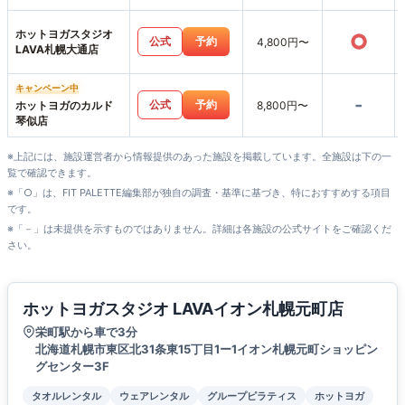
ホットヨガスタジオ
○
公式
予約
4,800円〜
LAVA札幌大通店
キャンペーン中
-
公式
予約
ホットヨガのカルド
8,800円〜
琴似店
※上記には、施設運営者から情報提供のあった施設を掲載しています。全施設は下の一
覧で確認できます。
※「○」は、FIT PALETTE編集部が独自の調査・基準に基づき、特におすすめする項目
です。
※「－」は未提供を示すものではありません。詳細は各施設の公式サイトをご確認くだ
さい。
ホットヨガスタジオ LAVAイオン札幌元町店
栄町駅から車で3分
北海道札幌市東区北31条東15丁目1ー1イオン札幌元町ショッピン
グセンター3F
タオルレンタル
ウェアレンタル
グループピラティス
ホットヨガ