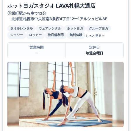
ホットヨガスタジオ LAVA札幌大通店
栄町駅から車で13分
北海道札幌市中央区南3条西4丁目12ー1アルシュビル8F
タオルレンタル
ウェアレンタル
ホットヨガ
グループヨガ
シャワー
ロッカー
他店舗利用
無料体験
もっと見る
営業時間
定休日
ー
毎週金曜日