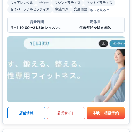
ウェアレンタル
サウナ
マシンピラティス
マットピラティス
セミパーソナルピラティス
常温ヨガ
完全個室
もっと見る
営業時間
定休日
月~土10:00〜21:30(レッスンは21:00まで),日祝10:30〜20:30(レッスンは20:00まで)
年末年始を除き無休
体験・相談予約
店舗情報
公式サイト