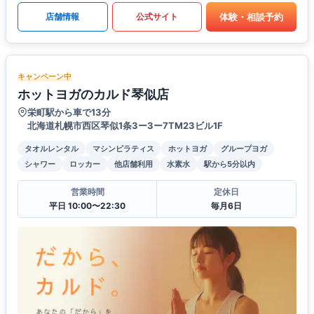
体験・相談予約
店舗情報
公式サイト
キャンペーン中
ホットヨガのカルド琴似店
栄町駅から車で13分
北海道札幌市西区琴似1条3ー3ー7TM23ビル1F
タオルレンタル
マシンピラティス
ホットヨガ
グループヨガ
シャワー
ロッカー
他店舗利用
水素水
駅から5分以内
営業時間
定休日
平日 10:00〜22:30
毎月6日