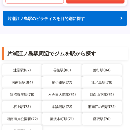
片瀬江ノ島駅のピラティスを目的別に探す
片瀬江ノ島駅周辺でジムを駅から探す
辻堂駅(87)
長後駅(86)
善行駅(84)
湘南台駅(84)
柳小路駅(77)
江ノ島駅(76)
鵠沼海岸駅(76)
六会日大前駅(74)
目白山下駅(74)
石上駅(73)
本鵠沼駅(72)
湘南江の島駅(72)
湘南海岸公園駅(72)
藤沢本町駅(71)
藤沢駅(70)