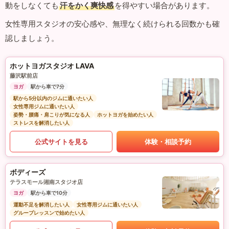
動をしなくても
汗をかく爽快感
を得やすい場合があります。
女性専用スタジオの安心感や、無理なく続けられる回数かも確
認しましょう。
ホットヨガスタジオ LAVA
藤沢駅前店
ヨガ
駅から車で7分
駅から5分以内のジムに通いたい人
女性専用ジムに通いたい人
姿勢・腰痛・肩こりが気になる人
ホットヨガを始めたい人
ストレスを解消したい人
公式サイトを見る
体験・相談予約
ボディーズ
テラスモール湘南スタジオ店
ヨガ
駅から車で10分
運動不足を解消したい人
女性専用ジムに通いたい人
グループレッスンで始めたい人