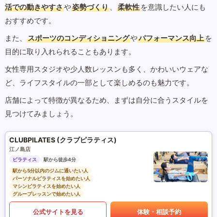
活での動きやすさ
や
姿勢づくり
、
柔軟性
を意識したい人にも
おすすめです。
また、
スポーツのコンディショニング
や
パフォーマンス向上
を
目的に取り入れられることもあります。
女性専用スタジオや少人数レッスンも多く、かわいいウェアな
ど、ライフスタイルの一部として楽しめるのも魅力です。
店舗によって特徴が異なるため、まずは自分に合うスタイルを
見つけてみましょう。
CLUBPILATES (クラブピラティス)
江ノ島店
ピラティス
駅から徒歩4分
駅から5分以内のジムに通いたい人
パーソナルピラティスを始めたい人
マシンピラティスを始めたい人
グループレッスンで始めたい人
公式サイトを見る
体験・相談予約