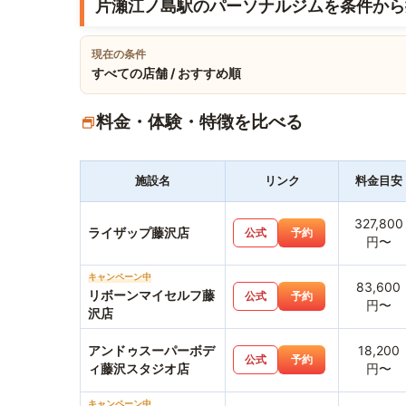
片瀬江ノ島駅のパーソナルジムを条件から
現在の条件
すべての店舗 / おすすめ順
料金・体験・特徴を比べる
施設名
リンク
料金目安
327,800
ライザップ藤沢店
公式
予約
円〜
キャンペーン中
83,600
リボーンマイセルフ藤
公式
予約
円〜
沢店
アンドゥスーパーボデ
18,200
公式
予約
ィ藤沢スタジオ店
円〜
キャンペーン中