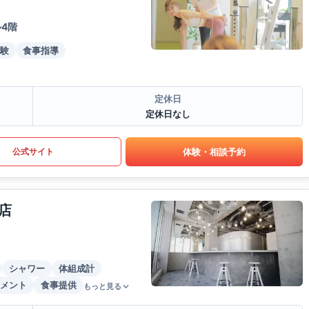
4階
験
食事指導
定休日
定休日なし
体験・相談予約
公式サイト
店
シャワー
体組成計
メント
食事提供
もっと見る