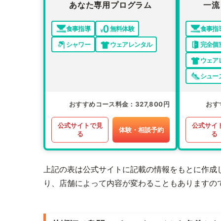
あなた専用プログラム
一流
食事指導
無料体験
食事指
シャワー
ウェアレンタル
完全個
ウェア
シュー
おすすめコース料金
327,800円
おす
公式サイトで見
公式サイ
体験・相談予約
る
る
上記の表は公式サイトに記載の情報をもとに作成
り、店舗によって内容が変わることもありますの