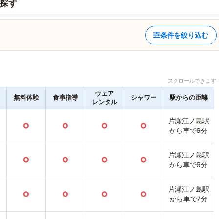
探す
条件を絞り込む
スクロールできます 
ウェア
無料体験
食事指導
シャワー
駅からの距離
レンタル
片瀬江ノ島駅
○
○
○
○
から車で6分
片瀬江ノ島駅
○
○
○
○
から車で6分
片瀬江ノ島駅
○
○
○
○
から車で7分