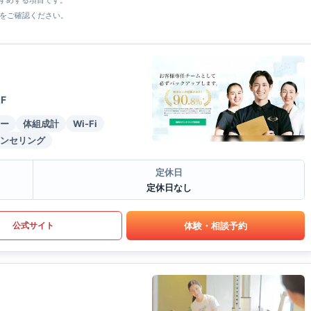
すすめする項目です。
をご確認ください。
F
ー
体組成計
Wi-Fi
ンセリング
定休日
定休日なし
体験・相談予約
公式サイト