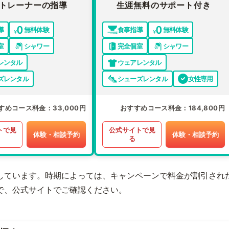
トレーナーの指導
生涯無料のサポート付き
導
無料体験
食事指導
無料体験
室
シャワー
完全個室
シャワー
レンタル
ウェアレンタル
ズレンタル
シューズレンタル
女性専用
すめコース料金
33,000円
おすすめコース料金
184,800円
トで見
公式サイトで見
体験・相談予約
体験・相談予約
る
しています。時期によっては、キャンペーンで料金が割引され
で、公式サイトでご確認ください。