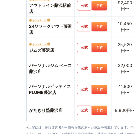
92,400
アウトライン藤沢駅前
公式
予約
円〜
店
キャンペーン中
10,450
24/7ワークアウト藤沢
公式
予約
円〜
店
25,520
キャンペーン中
公式
予約
ジムズ藤沢店
円〜
パーソナルジム ベース
32,000
公式
予約
藤沢店
円〜
パーソナルピラティス
41,800
公式
予約
PLUME藤沢店
円〜
かたぎり塾藤沢店
8,800円
公式
予約
※上記には、施設運営者から情報提供のあった施設を掲載しています。