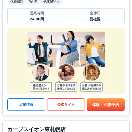
体組成計
Wi-Fi
他店舗利用
営業時間
定休日
24:00間
要確認
体験・相談予約
店舗情報
公式サイト
カーブスイオン東札幌店