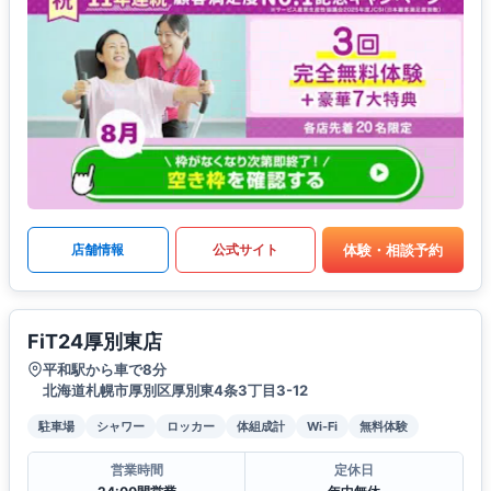
体験・相談予約
店舗情報
公式サイト
FiT24厚別東店
平和駅から車で8分
北海道札幌市厚別区厚別東4条3丁目3-12
駐車場
シャワー
ロッカー
体組成計
Wi-Fi
無料体験
営業時間
定休日