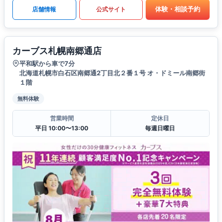
体験・相談予約
店舗情報
公式サイト
カーブス札幌南郷通店
平和駅から車で7分
北海道札幌市白石区南郷通2丁目北２番１号 オ・ドミール南郷街
１階
無料体験
営業時間
定休日
平日 10:00〜13:00
毎週日曜日