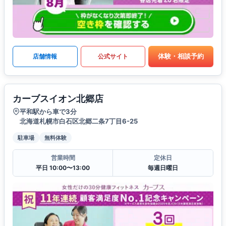
体験・相談予約
店舗情報
公式サイト
カーブスイオン北郷店
平和駅から車で3分
北海道札幌市白石区北郷二条7丁目6-25
駐車場
無料体験
営業時間
定休日
平日 10:00〜13:00
毎週日曜日