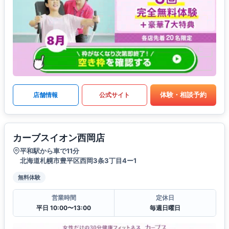
体験・相談予約
店舗情報
公式サイト
カーブスイオン西岡店
平和駅から車で11分
北海道札幌市豊平区西岡3条3丁目4ー1
無料体験
営業時間
定休日
平日 10:00〜13:00
毎週日曜日