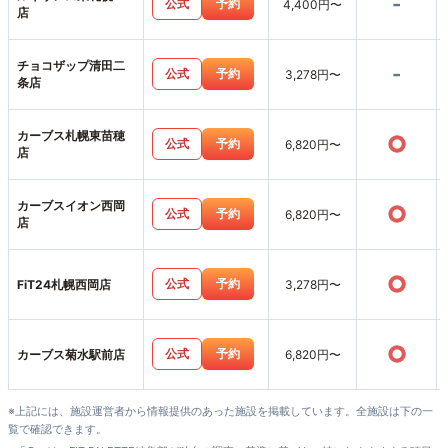
-
公式
予約
4,400円〜
店
チョコザップ清田二
-
公式
予約
3,278円〜
条店
カーブス札幌東苗穂
○
公式
予約
6,820円〜
店
カーブスイオン西岡
○
公式
予約
6,820円〜
店
○
公式
予約
FiT24札幌西岡店
3,278円〜
○
公式
予約
カーブス菊水駅前店
6,820円〜
※上記には、施設運営者から情報提供のあった施設を掲載しています。全施設は下の一
覧で確認できます。