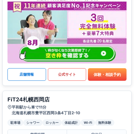
体験・相談予約
店舗情報
公式サイト
FiT24札幌西岡店
平和駅から車で11分
北海道札幌市豊平区西岡3条4丁目2-10
駐車場
シャワー
ロッカー
体組成計
Wi-Fi
無料体験