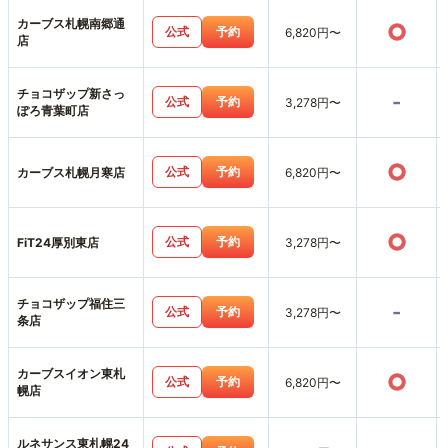
カーブス札幌南郷通
○
公式
予約
6,820円〜
店
チョコザップ新さっ
-
公式
予約
3,278円〜
ぽろ青葉町店
○
公式
予約
カーブス札幌月寒店
6,820円〜
○
公式
予約
FiT24厚別東店
3,278円〜
チョコザップ福住三
-
公式
予約
3,278円〜
条店
カーブスイオン東札
○
公式
予約
6,820円〜
幌店
ルネサンス東札幌24