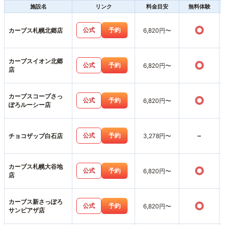
施設名
リンク
料金目安
無料体験
○
公式
予約
カーブス札幌北郷店
6,820円〜
カーブスイオン北郷
○
公式
予約
6,820円〜
店
カーブスコープさっ
○
公式
予約
6,820円〜
ぽろルーシー店
-
公式
予約
チョコザップ白石店
3,278円〜
カーブス札幌大谷地
○
公式
予約
6,820円〜
店
カーブス新さっぽろ
○
公式
予約
6,820円〜
サンピアザ店