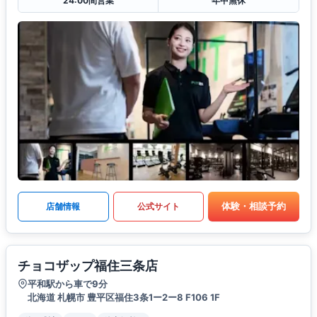
24:00間営業
年中無休
体験・相談予約
店舗情報
公式サイト
チョコザップ福住三条店
平和駅から車で9分
北海道 札幌市 豊平区福住3条1ー2ー8 F106 1F