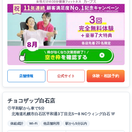
体験・相談予約
店舗情報
公式サイト
チョコザップ白石店
平和駅から車で5分
北海道札幌市白石区平和通3丁目北5ー8 NCウィング白石 1F
体組成計
Wi-Fi
他店舗利用
駅から5分以内