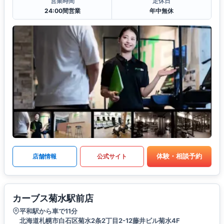
営業時間
定休日
24:00間営業
年中無休
体験・相談予約
店舗情報
公式サイト
カーブス菊水駅前店
平和駅から車で11分
北海道札幌市白石区菊水2条2丁目2-12藤井ビル菊水4F