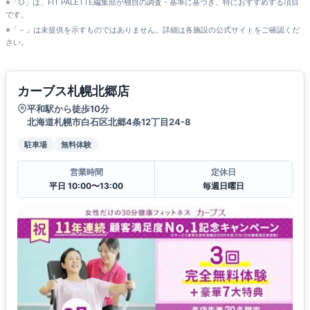
※「○」は、FIT PALETTE編集部が独自の調査・基準に基づき、特におすすめする項目
です。
※「－」は未提供を示すものではありません。詳細は各施設の公式サイトをご確認くだ
さい。
カーブス札幌北郷店
平和駅から徒歩10分
北海道札幌市白石区北郷4条12丁目24-8
駐車場
無料体験
営業時間
定休日
平日 10:00〜13:00
毎週日曜日