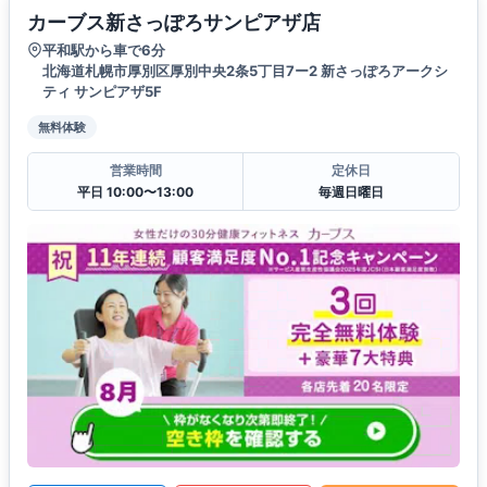
カーブス新さっぽろサンピアザ店
平和駅から車で6分
北海道札幌市厚別区厚別中央2条5丁目7ー2 新さっぽろアークシ
ティ サンピアザ5F
無料体験
営業時間
定休日
平日 10:00〜13:00
毎週日曜日