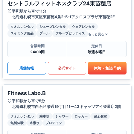
セントラルフィットネスクラブ24東苗穂店
平和駅から車で11分
北海道札幌市東区東苗穂4条2-5-1アクロスプラザ東苗穂2F
タオルレンタル
シューズレンタル
ウェアレンタル
スイミング用品
プール
グループピラティス
もっと見る
営業時間
定休日
24:00間
毎週木曜日
体験・相談予約
店舗情報
公式サイト
Fitness Labo.B
平和駅から車で5分
北海道札幌市白石区栄通19丁目11ー43キャッツアイ栄通店2階
タオルレンタル
駐車場
シャワー
ロッカー
完全個室
無料体験
水素水
プロテイン