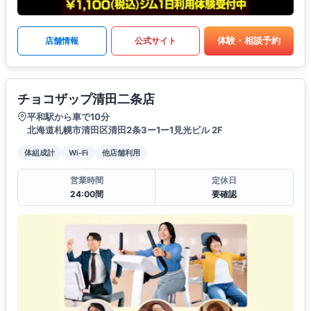
体験・相談予約
店舗情報
公式サイト
チョコザップ清田二条店
平和駅から車で10分
北海道札幌市清田区清田2条3ー1ー1見光ビル 2F
体組成計
Wi-Fi
他店舗利用
営業時間
定休日
24:00間
要確認