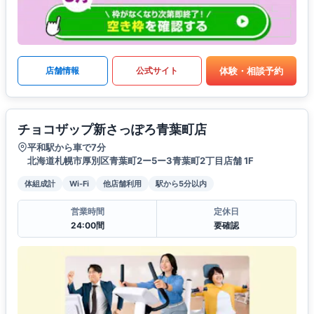
体験・相談予約
店舗情報
公式サイト
チョコザップ新さっぽろ青葉町店
平和駅から車で7分
北海道札幌市厚別区青葉町2ー5ー3青葉町2丁目店舗 1F
体組成計
Wi-Fi
他店舗利用
駅から5分以内
営業時間
定休日
24:00間
要確認