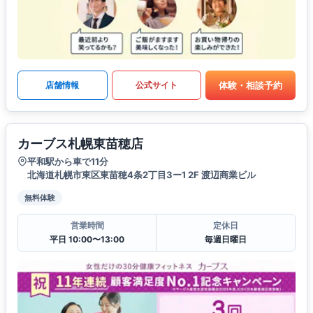
体験・相談予約
店舗情報
公式サイト
カーブス札幌東苗穂店
平和駅から車で11分
北海道札幌市東区東苗穂4条2丁目3ー1 2F 渡辺商業ビル
無料体験
営業時間
定休日
平日 10:00〜13:00
毎週日曜日