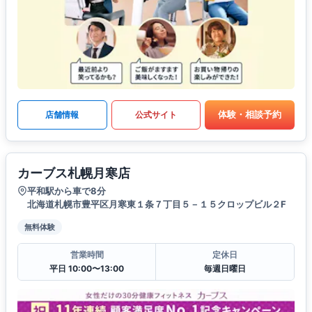
体験・相談予約
店舗情報
公式サイト
カーブス札幌月寒店
平和駅から車で8分
北海道札幌市豊平区月寒東１条７丁目５－１５クロップビル２F
無料体験
営業時間
定休日
平日 10:00〜13:00
毎週日曜日