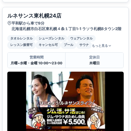
ルネサンス東札幌24店
平和駅から車で9分
北海道札幌市白石区東札幌４条１丁目1‐1 ラソラ札幌Bタウン2階
タオルレンタル
シューズレンタル
ウェアレンタル
レッスン振替可
キャンセル可
プール
サウナ
もっと見る
営業時間
定休日
月曜~水曜・金曜 10:00〜23:00
木曜日