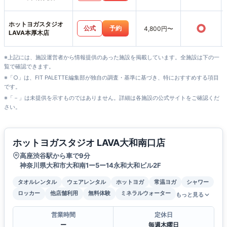
ホットヨガスタジオ
○
公式
予約
4,800円〜
LAVA本厚木店
※上記には、施設運営者から情報提供のあった施設を掲載しています。全施設は下の一
覧で確認できます。
※「○」は、FIT PALETTE編集部が独自の調査・基準に基づき、特におすすめする項目
です。
※「－」は未提供を示すものではありません。詳細は各施設の公式サイトをご確認くだ
さい。
ホットヨガスタジオ LAVA大和南口店
高座渋谷駅から車で9分
神奈川県大和市大和南1ー5ー14永和大和ビル2F
タオルレンタル
ウェアレンタル
ホットヨガ
常温ヨガ
シャワー
ロッカー
他店舗利用
無料体験
ミネラルウォーター
もっと見る
営業時間
定休日
ー
毎週木曜日