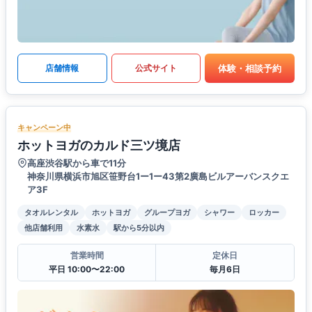
体験・相談予約
店舗情報
公式サイト
キャンペーン中
ホットヨガのカルド三ツ境店
高座渋谷駅から車で11分
神奈川県横浜市旭区笹野台1ー1ー43第2廣島ビルアーバンスクエ
ア3F
タオルレンタル
ホットヨガ
グループヨガ
シャワー
ロッカー
他店舗利用
水素水
駅から5分以内
営業時間
定休日
平日 10:00〜22:00
毎月6日