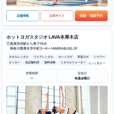
体験・相談予約
店舗情報
公式サイト
ホットヨガスタジオ LAVA本厚木店
高座渋谷駅から車で19分
神奈川県厚木市中町3ー6ー14MIRABLDG.2F
タオルレンタル
ウェアレンタル
ホットヨガ
常温ヨガ
シャワー
ロッカー
他店舗利用
無料体験
ミネラルウォーター
もっと見る
営業時間
定休日
ー
毎週金曜日