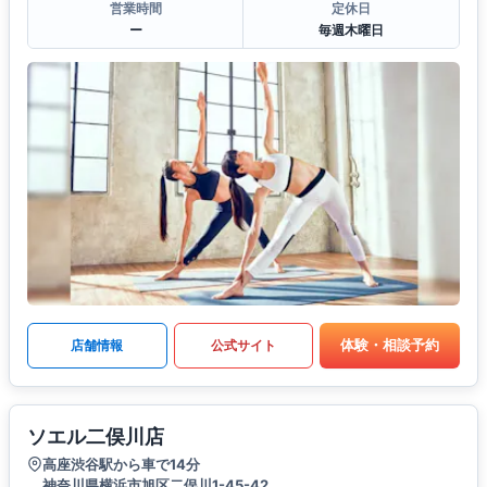
営業時間
定休日
ー
毎週木曜日
体験・相談予約
店舗情報
公式サイト
ソエル二俣川店
高座渋谷駅から車で14分
神奈川県横浜市旭区二俣川1-45-42