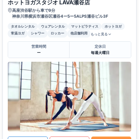
ホットヨガスタジオ LAVA瀬谷店
高座渋谷駅から車で9分
神奈川県横浜市瀬谷区瀬谷4ー5ー5ALPS瀬谷ビル3F
タオルレンタル
ウェアレンタル
マットピラティス
ホットヨガ
常温ヨガ
シャワー
ロッカー
他店舗利用
もっと見る
営業時間
定休日
ー
毎週火曜日