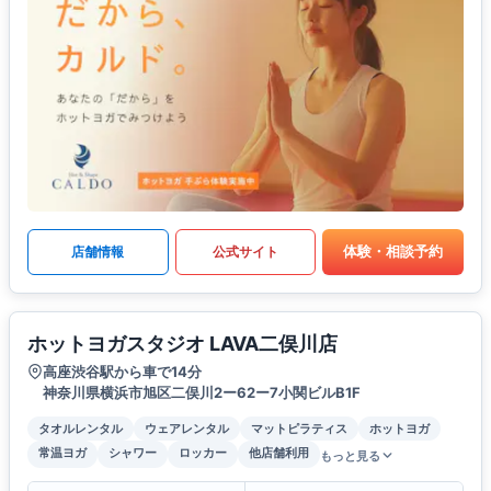
体験・相談予約
店舗情報
公式サイト
ホットヨガスタジオ LAVA二俣川店
高座渋谷駅から車で14分
神奈川県横浜市旭区二俣川2ー62ー7小関ビルB1F
タオルレンタル
ウェアレンタル
マットピラティス
ホットヨガ
常温ヨガ
シャワー
ロッカー
他店舗利用
もっと見る