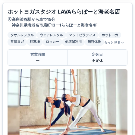
ホットヨガスタジオ LAVAららぽーと海老名店
高座渋谷駅から車で15分
神奈川県海老名市扇町13ー1ららぽーと海老名4F
タオルレンタル
ウェアレンタル
マットピラティス
ホットヨガ
常温ヨガ
駐車場
ロッカー
他店舗利用
無料体験
もっと見る
営業時間
定休日
ー
不定休