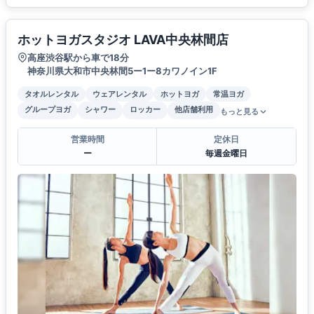
ホットヨガスタジオ LAVA中央林間店
高座渋谷駅から車で18分
神奈川県大和市中央林間5ー1ー8カワノイン1F
タオルレンタル
ウェアレンタル
ホットヨガ
常温ヨガ
グループヨガ
シャワー
ロッカー
他店舗利用
もっと見る
営業時間
定休日
ー
毎週金曜日