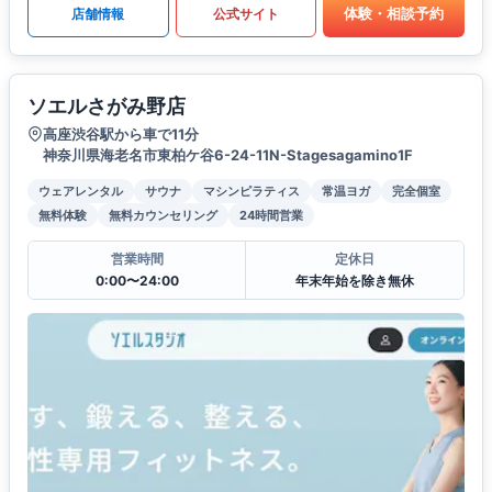
体験・相談予約
店舗情報
公式サイト
ソエルさがみ野店
高座渋谷駅から車で11分
神奈川県海老名市東柏ケ谷6-24-11N-Stagesagamino1F
ウェアレンタル
サウナ
マシンピラティス
常温ヨガ
完全個室
無料体験
無料カウンセリング
24時間営業
営業時間
定休日
0:00〜24:00
年末年始を除き無休