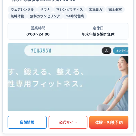
ウェアレンタル
サウナ
マシンピラティス
常温ヨガ
完全個室
無料体験
無料カウンセリング
24時間営業
営業時間
定休日
0:00〜24:00
年末年始を除き無休
体験・相談予約
店舗情報
公式サイト