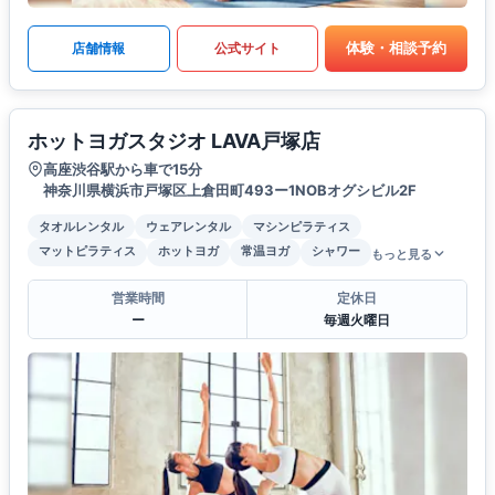
体験・相談予約
店舗情報
公式サイト
ホットヨガスタジオ LAVA戸塚店
高座渋谷駅から車で15分
神奈川県横浜市戸塚区上倉田町493ー1NOBオグシビル2F
タオルレンタル
ウェアレンタル
マシンピラティス
マットピラティス
ホットヨガ
常温ヨガ
シャワー
もっと見る
営業時間
定休日
ー
毎週火曜日