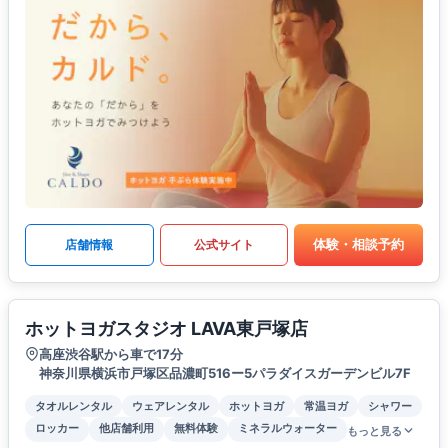
体験・相談予約
店舗情報
公式サイト
ホットヨガスタジオ LAVA東戸塚店
高座渋谷駅から車で17分
神奈川県横浜市戸塚区品濃町516ー5パラダイスガーデンビル7F
タオルレンタル
ウェアレンタル
ホットヨガ
常温ヨガ
シャワー
ロッカー
他店舗利用
無料体験
ミネラルウォーター
もっと見る