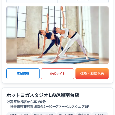
体験・相談予約
店舗情報
公式サイト
ホットヨガスタジオ LAVA湘南台店
高座渋谷駅から車で9分
神奈川県藤沢市湘南台2ー10ー7マーベルスクエア6F
タオルレンタル
ウェアレンタル
ホットヨガ
常温ヨガ
シャワー