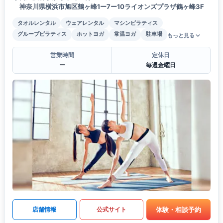
神奈川県横浜市旭区鶴ヶ峰1ー7ー10ライオンズプラザ鶴ヶ峰3F
タオルレンタル
ウェアレンタル
マシンピラティス
グループピラティス
ホットヨガ
常温ヨガ
駐車場
もっと見る
営業時間
定休日
ー
毎週金曜日
体験・相談予約
店舗情報
公式サイト