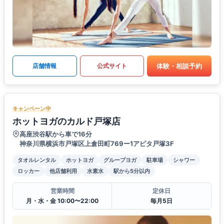
体験・相談予約
店舗情報
公式サイト
キャンペーン中
ホットヨガのカルド戸塚店
高座渋谷駅から車で16分
神奈川県横浜市戸塚区上倉田町769ー1アピタ戸塚3F
タオルレンタル
ホットヨガ
グループヨガ
駐車場
シャワー
ロッカー
他店舗利用
水素水
駅から5分以内
営業時間
定休日
月・水・金 10:00〜22:00
毎月5日