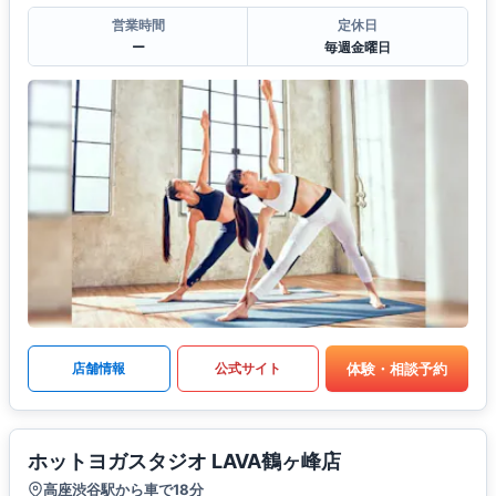
営業時間
定休日
ー
毎週金曜日
体験・相談予約
店舗情報
公式サイト
ホットヨガスタジオ LAVA鶴ヶ峰店
高座渋谷駅から車で18分