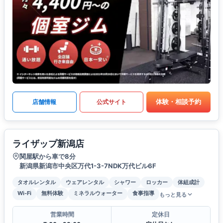
体験・相談予約
店舗情報
公式サイト
ライザップ新潟店
関屋駅から車で8分
新潟県新潟市中央区万代1-3-7NDK万代ビル6F
タオルレンタル
ウェアレンタル
シャワー
ロッカー
体組成計
Wi-Fi
無料体験
ミネラルウォーター
食事指導
もっと見る
営業時間
定休日