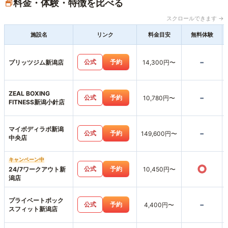
料金・体験・特徴を比べる
スクロールできます →
施設名
リンク
料金目安
無料体験
-
公式
予約
プリッツジム新潟店
14,300円〜
ZEAL BOXING
-
公式
予約
10,780円〜
FITNESS新潟小針店
マイボディラボ新潟
-
公式
予約
149,600円〜
中央店
キャンペーン中
○
公式
予約
24/7ワークアウト新
10,450円〜
潟店
プライベートボック
-
公式
予約
4,400円〜
スフィット新潟店