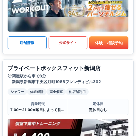
体験・相談予約
店舗情報
公式サイト
プライベートボックスフィット新潟店
関屋駅から車で8分
新潟県新潟市中央区月町1988フレンディビル302
シャワー
体組成計
完全個室
他店舗利用
営業時間
定休日
7:00〜21:00※曜日によって営業時間が異なる場合がございます.
定休日なし