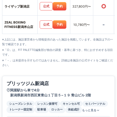
○
公式
予約
ライザップ新潟店
327,800円〜
ZEAL BOXING
-
公式
予約
10,780円〜
FITNESS新潟米山店
※上記には、施設運営者から情報提供のあった施設を掲載しています。全施設は下の一
覧で確認できます。
※「○」は、FIT PALETTE編集部が独自の調査・基準に基づき、特におすすめする項目
です。
※「－」は未提供を示すものではありません。詳細は各施設の公式サイトをご確認くだ
さい。
プリッツジム新潟店
関屋駅から車で4分
新潟県新潟市西区東青山１丁目５−１９ 青山ビル 2階
シューズレンタル
レッスン振替可
キャンセル可
セミパーソナル
トレーナー固定制
駐車場
ロッカー
体組成計
もっと見る