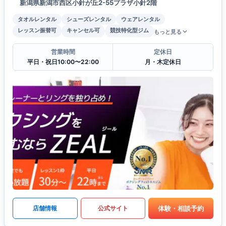
新潟県新潟市西区小針が丘2-55プラザ小針2階
タオルレンタル
シューズレンタル
ウェアレンタル
レッスン振替可
キャンセル可
競技特化型ジム
もっと見る
営業時間
定休日
平日・祝日10:00〜22:00
月・木定休日
体験・相談予約
店舗情報
公式サイト