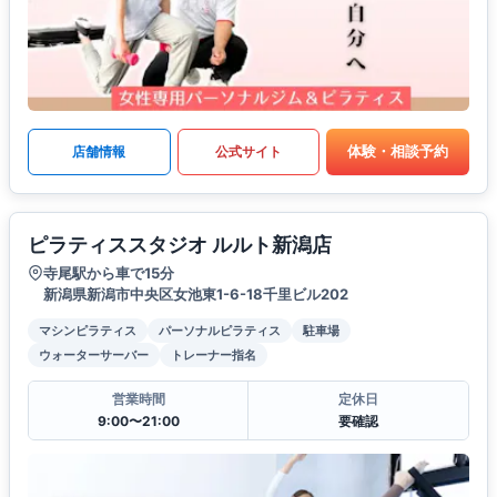
体験・相談予約
店舗情報
公式サイト
ピラティススタジオ ルルト新潟店
寺尾駅から車で15分
新潟県新潟市中央区女池東1-6-18千里ビル202
マシンピラティス
パーソナルピラティス
駐車場
ウォーターサーバー
トレーナー指名
営業時間
定休日
9:00〜21:00
要確認