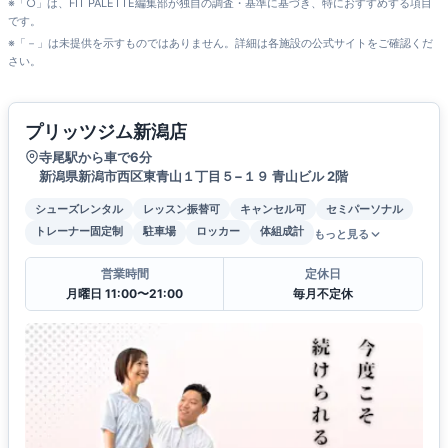
※「○」は、FIT PALETTE編集部が独自の調査・基準に基づき、特におすすめする項目
です。
※「－」は未提供を示すものではありません。詳細は各施設の公式サイトをご確認くだ
さい。
プリッツジム新潟店
寺尾駅から車で6分
新潟県新潟市西区東青山１丁目５−１９ 青山ビル 2階
シューズレンタル
レッスン振替可
キャンセル可
セミパーソナル
トレーナー固定制
駐車場
ロッカー
体組成計
もっと見る
営業時間
定休日
月曜日 11:00〜21:00
毎月不定休