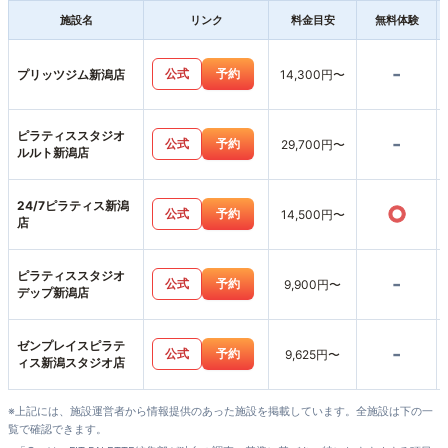
施設名
リンク
料金目安
無料体験
-
公式
予約
プリッツジム新潟店
14,300円〜
ピラティススタジオ
-
公式
予約
29,700円〜
ルルト新潟店
24/7ピラティス新潟
○
公式
予約
14,500円〜
店
ピラティススタジオ
-
公式
予約
9,900円〜
デップ新潟店
ゼンプレイスピラテ
-
公式
予約
9,625円〜
ィス新潟スタジオ店
※上記には、施設運営者から情報提供のあった施設を掲載しています。全施設は下の一
覧で確認できます。