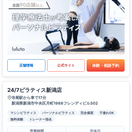
体験・相談予約
店舗情報
公式サイト
24/7ピラティス新潟店
寺尾駅から車で17分
新潟県新潟市中央区月町1988フレンディビル302
マシンピラティス
パーソナルピラティス
完全個室
子連れOK
無料体験
トレーナー指名
営業時間
定休日