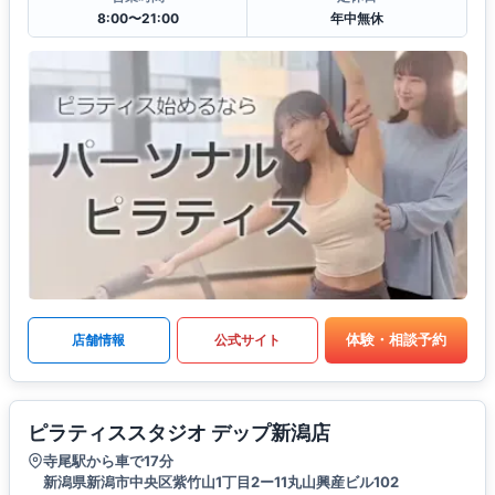
8:00〜21:00
年中無休
体験・相談予約
店舗情報
公式サイト
ピラティススタジオ デップ新潟店
寺尾駅から車で17分
新潟県新潟市中央区紫竹山1丁目2ー11丸山興産ビル102