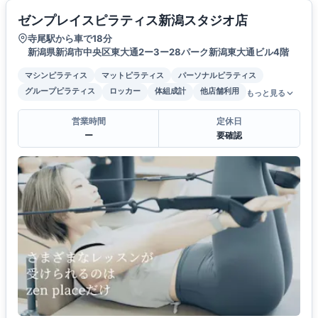
ゼンプレイスピラティス新潟スタジオ店
寺尾駅から車で18分
新潟県新潟市中央区東大通2ー3ー28パーク新潟東大通ビル4階
マシンピラティス
マットピラティス
パーソナルピラティス
グループピラティス
ロッカー
体組成計
他店舗利用
もっと見る
営業時間
定休日
ー
要確認