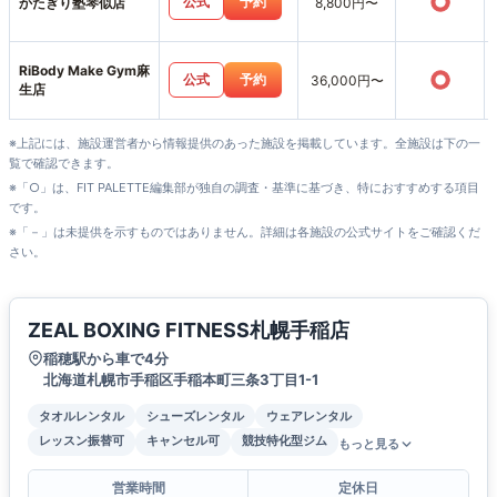
○
公式
予約
かたぎり塾琴似店
8,800円〜
RiBody Make Gym麻
○
公式
予約
36,000円〜
生店
※上記には、施設運営者から情報提供のあった施設を掲載しています。全施設は下の一
覧で確認できます。
※「○」は、FIT PALETTE編集部が独自の調査・基準に基づき、特におすすめする項目
です。
※「－」は未提供を示すものではありません。詳細は各施設の公式サイトをご確認くだ
さい。
ZEAL BOXING FITNESS札幌手稲店
稲穂駅から車で4分
北海道札幌市手稲区手稲本町三条3丁目1-1
タオルレンタル
シューズレンタル
ウェアレンタル
レッスン振替可
キャンセル可
競技特化型ジム
もっと見る
営業時間
定休日