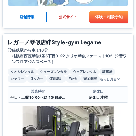
体験・相談予約
店舗情報
公式サイト
レガーメ琴似店絆Style-gym Legame
稲穂駅から車で18分
札幌市西区琴似1条5丁目3-22 クリオ琴似ファースト102（2階ワ
ンフロアジムスペース）
タオルレンタル
シューズレンタル
ウェアレンタル
駐車場
シャワー
ロッカー
体組成計
Wi-Fi
完全個室
もっと見る
営業時間
定休日
平日・土曜 10:00〜21:15(最終受付 20:30) 日曜・祝日 10:00〜17:15(最終受付 16:30)
定休日 木曜