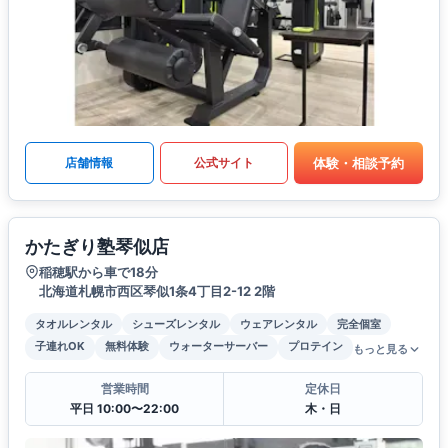
体験・相談予約
店舗情報
公式サイト
かたぎり塾琴似店
稲穂駅から車で18分
北海道札幌市西区琴似1条4丁目2-12 2階
タオルレンタル
シューズレンタル
ウェアレンタル
完全個室
子連れOK
無料体験
ウォーターサーバー
プロテイン
もっと見る
営業時間
定休日
平日 10:00〜22:00
木・日