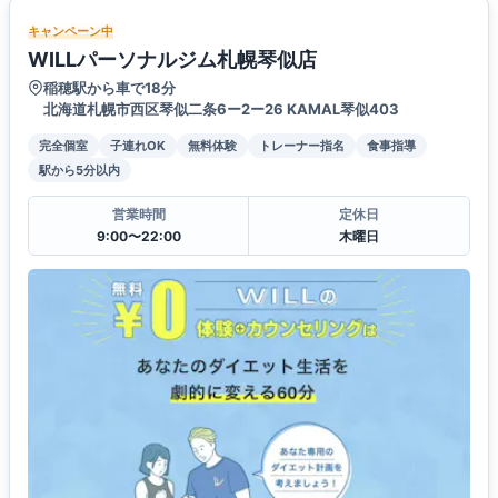
キャンペーン中
WILLパーソナルジム札幌琴似店
稲穂駅から車で18分
北海道札幌市西区琴似二条6ー2ー26 KAMAL琴似403
完全個室
子連れOK
無料体験
トレーナー指名
食事指導
駅から5分以内
営業時間
定休日
9:00〜22:00
木曜日