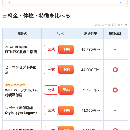
料金・体験・特徴を比べる
スクロールできます →
施設名
リンク
料金目安
無料体験
ZEAL BOXING
-
公式
予約
10,780円〜
FITNESS札幌手稲店
ビーコンセプト手稲
○
公式
予約
44,000円〜
店
キャンペーン中
○
公式
予約
WILLパーソナルジム
21,780円〜
札幌琴似店
レガーメ琴似店絆
-
公式
予約
11,000円〜
Style-gym Legame