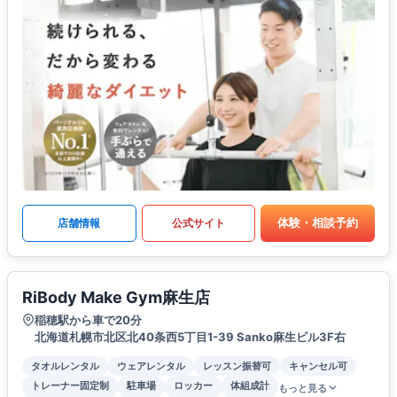
体験・相談予約
店舗情報
公式サイト
RiBody Make Gym麻生店
稲穂駅から車で20分
北海道札幌市北区北40条西5丁目1-39 Sanko麻生ビル3F右
タオルレンタル
ウェアレンタル
レッスン振替可
キャンセル可
トレーナー固定制
駐車場
ロッカー
体組成計
もっと見る