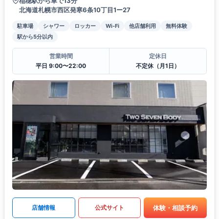
稲穂駅から車で13分
北海道札幌市西区発寒6条10丁目1ー27
駐車場
シャワー
ロッカー
Wi-Fi
他店舗利用
無料体験
駅から5分以内
営業時間
定休日
平日 9:00〜22:00
不定休（月1日）
体験・相談予約
店舗情報
公式サイト