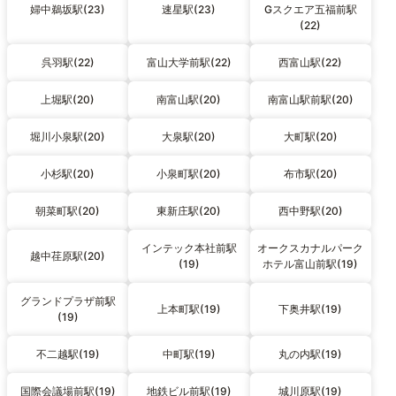
婦中鵜坂駅(23)
速星駅(23)
Gスクエア五福前駅
(22)
呉羽駅(22)
富山大学前駅(22)
西富山駅(22)
上堀駅(20)
南富山駅(20)
南富山駅前駅(20)
堀川小泉駅(20)
大泉駅(20)
大町駅(20)
小杉駅(20)
小泉町駅(20)
布市駅(20)
朝菜町駅(20)
東新庄駅(20)
西中野駅(20)
インテック本社前駅
オークスカナルパーク
越中荏原駅(20)
(19)
ホテル富山前駅(19)
グランドプラザ前駅
上本町駅(19)
下奥井駅(19)
(19)
不二越駅(19)
中町駅(19)
丸の内駅(19)
国際会議場前駅(19)
地鉄ビル前駅(19)
城川原駅(19)