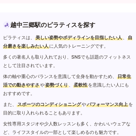
越中三郷駅のピラティスを探す
ピラティスは、
美しい姿勢やボディラインを目指したい人
、
自
分磨きを楽しみたい人
に人気のトレーニングです。
多くの著名人も取り入れており、SNSでも話題のフィットネス
として注目されています。
体の軸や重心のバランスを意識して全身を動かすため、
日常生
活での動きやすさ
や
姿勢づくり
、
柔軟性
を意識したい人にも
おすすめです。
また、
スポーツのコンディショニング
や
パフォーマンス向上
を
目的に取り入れられることもあります。
女性専用スタジオや少人数レッスンも多く、かわいいウェアな
ど、ライフスタイルの一部として楽しめるのも魅力です。