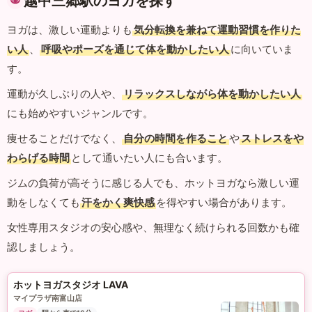
越中三郷駅のヨガを探す
ヨガは、激しい運動よりも
気分転換を兼ねて運動習慣を作りた
い人
、
呼吸やポーズを通じて体を動かしたい人
に向いていま
す。
運動が久しぶりの人や、
リラックスしながら体を動かしたい人
にも始めやすいジャンルです。
痩せることだけでなく、
自分の時間を作ること
や
ストレスをや
わらげる時間
として通いたい人にも合います。
ジムの負荷が高そうに感じる人でも、ホットヨガなら激しい運
動をしなくても
汗をかく爽快感
を得やすい場合があります。
女性専用スタジオの安心感や、無理なく続けられる回数かも確
認しましょう。
ホットヨガスタジオ LAVA
マイプラザ南富山店