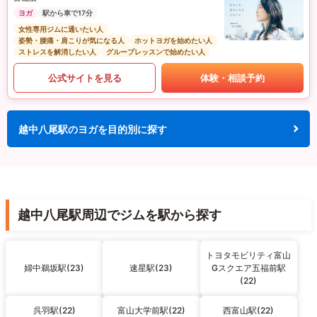
ヨガ
駅から車で17分
女性専用ジムに通いたい人
姿勢・腰痛・肩こりが気になる人
ホットヨガを始めたい人
ストレスを解消したい人
グループレッスンで始めたい人
公式サイトを見る
体験・相談予約
越中八尾駅のヨガを目的別に探す
越中八尾駅周辺でジムを駅から探す
トヨタモビリティ富山
婦中鵜坂駅(23)
速星駅(23)
Gスクエア五福前駅
(22)
呉羽駅(22)
富山大学前駅(22)
西富山駅(22)