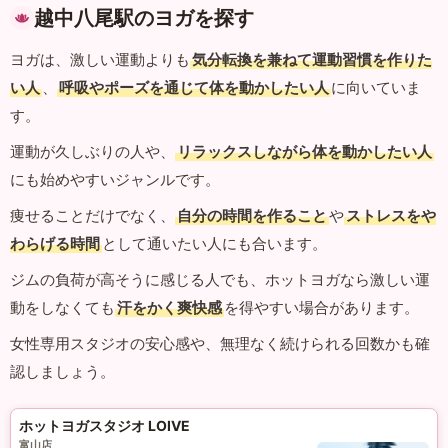
越中八尾駅のヨガを探す
ヨガは、激しい運動よりも
気分転換を兼ねて運動習慣を作りた
い人
、
呼吸やポーズを通じて体を動かしたい人
に向いていま
す。
運動が久しぶりの人や、
リラックスしながら体を動かしたい人
にも始めやすいジャンルです。
痩せることだけでなく、
自分の時間を作ること
や
ストレスをや
わらげる時間
として通いたい人にも合います。
ジムの負荷が高そうに感じる人でも、ホットヨガなら激しい運
動をしなくても
汗をかく爽快感
を得やすい場合があります。
女性専用スタジオの安心感や、無理なく続けられる回数かも確
認しましょう。
ホットヨガスタジオ LOIVE
富山店