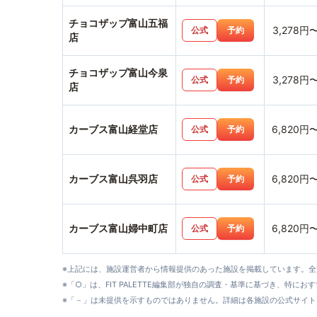
チョコザップ富山五福
3,278円
公式
予約
店
チョコザップ富山今泉
3,278円
公式
予約
店
カーブス富山経堂店
6,820円
公式
予約
カーブス富山呉羽店
6,820円
公式
予約
カーブス富山婦中町店
6,820円
公式
予約
※上記には、施設運営者から情報提供のあった施設を掲載しています。
※「○」は、FIT PALETTE編集部が独自の調査・基準に基づき、特にお
※「－」は未提供を示すものではありません。詳細は各施設の公式サイト