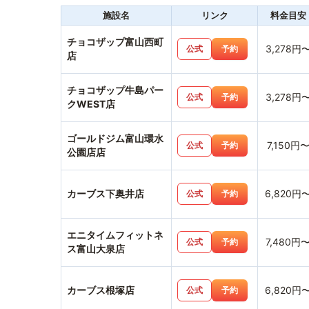
施設名
リンク
料金目安
チョコザップ富山西町
3,278円
公式
予約
店
チョコザップ牛島パー
3,278円
公式
予約
クWEST店
ゴールドジム富山環水
7,150円
公式
予約
公園店店
カーブス下奥井店
6,820円
公式
予約
エニタイムフィットネ
7,480円
公式
予約
ス富山大泉店
カーブス根塚店
6,820円
公式
予約