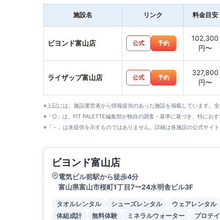
施設名
リンク
料金目安
102,300
ビヨンド富山店
公式
予約
円〜
327,800
ライザップ富山店
公式
予約
円〜
※上記には、施設運営者から情報提供のあった施設を掲載しています。
※「○」は、FIT PALETTE編集部が独自の調査・基準に基づき、特にお
※「－」は未提供を示すものではありません。詳細は各施設の公式サイト
ビヨンド富山店
電気ビル前駅から徒歩4分
富山県富山市桜町1丁目7ー24水明舎ビル3F
タオルレンタル
シューズレンタル
ウェアレンタル
体組成計
無料体験
ミネラルウォーター
プロテイ