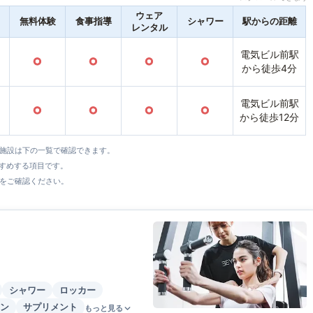
ウェア
無料体験
食事指導
シャワー
駅からの距離
レンタル
電気ビル前駅
○
○
○
○
から徒歩4分
電気ビル前駅
○
○
○
○
から徒歩12分
全施設は下の一覧で確認できます。
すすめする項目です。
をご確認ください。
シャワー
ロッカー
ン
サプリメント
もっと見る