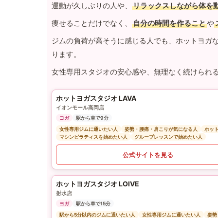
運動が久しぶりの人や、
リラックスしながら体を
痩せることだけでなく、
自分の時間を作ること
や
ジムの負荷が高そうに感じる人でも、ホットヨガ
ります。
女性専用スタジオの安心感や、無理なく続けられ
ホットヨガスタジオ LAVA
イオンモール高岡店
ヨガ
駅から車で9分
女性専用ジムに通いたい人
姿勢・腰痛・肩こりが気になる人
ホッ
マシンピラティスを始めたい人
グループレッスンで始めたい人
公式サイトを見る
ホットヨガスタジオ LOIVE
射水店
ヨガ
駅から車で15分
駅から5分以内のジムに通いたい人
女性専用ジムに通いたい人
姿勢