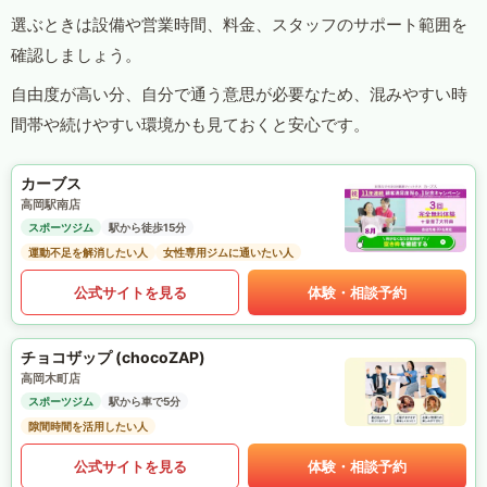
選ぶときは設備や営業時間、料金、スタッフのサポート範囲を
確認しましょう。
自由度が高い分、自分で通う意思が必要なため、混みやすい時
間帯や続けやすい環境かも見ておくと安心です。
カーブス
高岡駅南店
スポーツジム
駅から徒歩15分
運動不足を解消したい人
女性専用ジムに通いたい人
公式サイトを見る
体験・相談予約
チョコザップ (chocoZAP)
高岡木町店
スポーツジム
駅から車で5分
隙間時間を活用したい人
公式サイトを見る
体験・相談予約