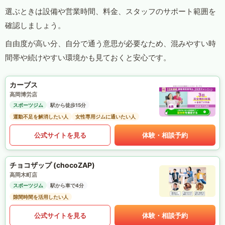
選ぶときは設備や営業時間、料金、スタッフのサポート範囲を
確認しましょう。
自由度が高い分、自分で通う意思が必要なため、混みやすい時
間帯や続けやすい環境かも見ておくと安心です。
カーブス
高岡博労店
スポーツジム
駅から徒歩15分
運動不足を解消したい人
女性専用ジムに通いたい人
公式サイトを見る
体験・相談予約
チョコザップ (chocoZAP)
高岡木町店
スポーツジム
駅から車で4分
隙間時間を活用したい人
公式サイトを見る
体験・相談予約