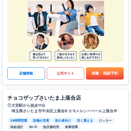
体験・相談予約
店舗情報
公式サイト
チョコザップさいたま上落合店
大宮駅から徒歩11分
埼玉県さいたま市中央区上落合9-2-5メルシーペール上落合1F
24時間営業
設備が充実
初心者向け
安く通える
ロッカー
体組成計
Wi-Fi
他店舗利用
食事指導