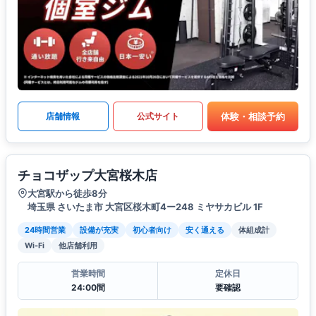
体験・相談予約
店舗情報
公式サイト
チョコザップ大宮桜木店
大宮駅から徒歩8分
埼玉県 さいたま市 大宮区桜木町4ー248 ミヤサカビル 1F
24時間営業
設備が充実
初心者向け
安く通える
体組成計
Wi-Fi
他店舗利用
営業時間
定休日
24:00間
要確認