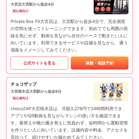
大宮店
大宮駅から徒歩4分
初心者向け
Private Box Fit大宮店は、大宮駅から徒歩4分で、完全個室
の空間を使ってトレーニングできます。初めてでも周囲の視
線を気にせず、動画を見ながら自分のペースで動きたい人に
向いています。利用できるサービスや設備を見ながら、通う
場面をイメージしてみてください。
公式サイトを見る
体験・相談予約
チョコザップ
大宮桜木店
大宮駅から徒歩8分
初心者向け
chocoZAP大宮桜木店は、月額3,278円で24時間利用でき、
アプリやQR動画を見ながらマシンの使い方を確認できま
す。着替えや靴の履き替えに気負わず、短時間から運動習慣
を作りたい人に向いています。設備内容や料金、アクセスを
見比べて、続けやすいか確かめてみてください。