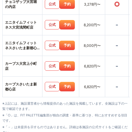
チョコザップ大宮堀
○
公式
予約
3,278円〜
の内店
エニタイムフィット
-
公式
予約
8,200円〜
ネス大宮浅間町店
エニタイムフィット
-
公式
予約
8,000円〜
ネスさいたま新都心
店
カーブス大宮上小町
-
公式
予約
6,820円〜
店
カーブスさいたま新
-
公式
予約
6,820円〜
都心店
※上記には、施設運営者から情報提供のあった施設を掲載しています。全施設は下の一
覧で確認できます。
※「○」は、FIT PALETTE編集部が独自の調査・基準に基づき、特におすすめする項目
です。
※「－」は未提供を示すものではありません。詳細は各施設の公式サイトをご確認くだ