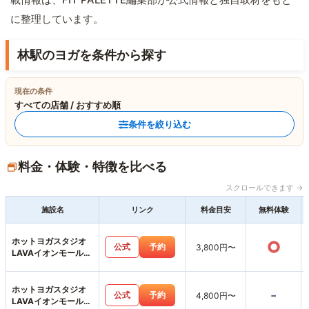
に整理しています。
林駅のヨガを条件から探す
現在の条件
すべての店舗 / おすすめ順
条件を絞り込む
料金・体験・特徴を比べる
スクロールできます →
施設名
リンク
料金目安
無料体験
ホットヨガスタジオ
○
公式
予約
3,800円〜
LAVAイオンモール高
岡店
ホットヨガスタジオ
-
公式
予約
4,800円〜
LAVAイオンモールと