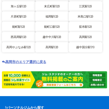
旭ヶ丘駅(2)
末広町駅(2)
江尻駅(2)
片原町駅(2)
福岡駅(2)
米島口駅(2)
能町駅(2)
能町口駅(2)
荻布駅(2)
西高岡駅(2)
越中中川駅(2)
高岡駅(2)
高岡やぶなみ駅(2)
高岡駅(2)
越中国分駅(1)
高岡市のエリア選択に戻る
パーソナルジムから探す