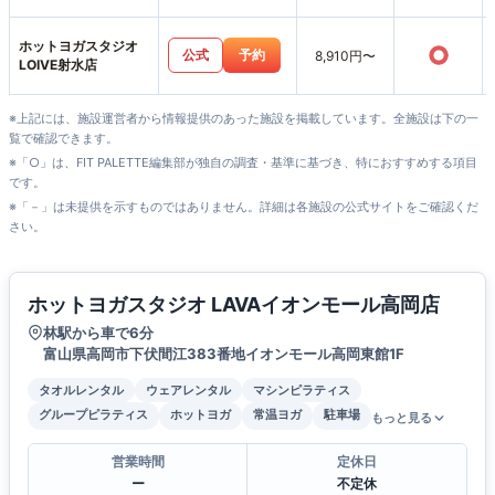
なみ店
ホットヨガスタジオ
○
公式
予約
8,910円〜
LOIVE射水店
※上記には、施設運営者から情報提供のあった施設を掲載しています。全施設は下の一
覧で確認できます。
※「○」は、FIT PALETTE編集部が独自の調査・基準に基づき、特におすすめする項目
です。
※「－」は未提供を示すものではありません。詳細は各施設の公式サイトをご確認くだ
さい。
ホットヨガスタジオ LAVAイオンモール高岡店
林駅から車で6分
富山県高岡市下伏間江383番地イオンモール高岡東館1F
タオルレンタル
ウェアレンタル
マシンピラティス
グループピラティス
ホットヨガ
常温ヨガ
駐車場
もっと見る
営業時間
定休日
ー
不定休