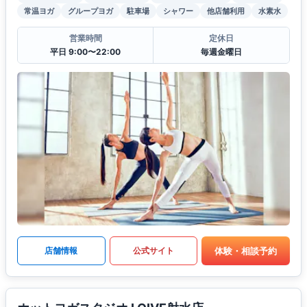
常温ヨガ
グループヨガ
駐車場
シャワー
他店舗利用
水素水
営業時間
定休日
平日 9:00〜22:00
毎週金曜日
体験・相談予約
店舗情報
公式サイト