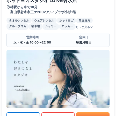
ホットヨガスタジオ LOIVE射水店
林駅から車で18分
富山県射水市三ケ2602アル･プラザ小杉1階
タオルレンタル
ウェアレンタル
ホットヨガ
常温ヨガ
グループヨガ
駐車場
シャワー
ロッカー
もっと見る
営業時間
定休日
火・水・金 10:00〜22:00
毎週月曜日