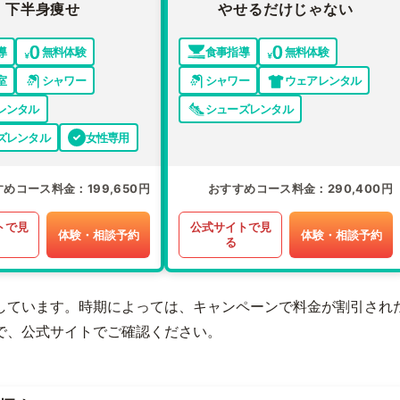
下半身痩せ
やせるだけじゃない
導
無料体験
食事指導
無料体験
室
シャワー
シャワー
ウェアレンタル
レンタル
シューズレンタル
ズレンタル
女性専用
すめコース料金
199,650円
おすすめコース料金
290,400円
トで見
公式サイトで見
体験・相談予約
体験・相談予約
る
しています。時期によっては、キャンペーンで料金が割引され
で、公式サイトでご確認ください。