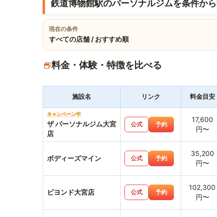
鉄道博物館駅のパーソナルジムを条件から
現在の条件
すべての店舗 / おすすめ順
料金・体験・特徴を比べる
施設名
リンク
料金目安
キャンペーン中
17,600
ザ パーソナルジム大宮
公式
予約
円〜
店
35,200
ボディーズマイン
公式
予約
円〜
102,300
ビヨンド大宮店
公式
予約
円〜