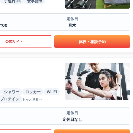
子連れOK
食事指導
定休日
:00
月木
体験・相談予約
公式サイト
シャワー
ロッカー
Wi-Fi
プロテイン
もっと見る
定休日
定休日なし