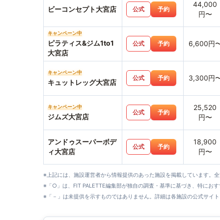
44,000
ビーコンセプト大宮店
公式
予約
円〜
キャンペーン中
ピラティス&ジム1to1
6,600円
公式
予約
大宮店
キャンペーン中
3,300円
公式
予約
キュットレッグ大宮店
25,520
キャンペーン中
公式
予約
ジムズ大宮店
円〜
アンドゥスーパーボデ
18,900
公式
予約
ィ大宮店
円〜
※上記には、施設運営者から情報提供のあった施設を掲載しています。
※「○」は、FIT PALETTE編集部が独自の調査・基準に基づき、特にお
※「－」は未提供を示すものではありません。詳細は各施設の公式サイト