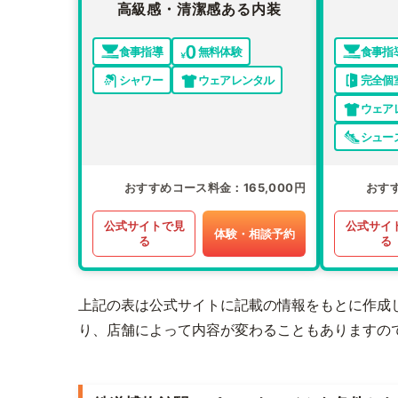
高級感・清潔感ある内装
食事指導
無料体験
食事指
シャワー
ウェアレンタル
完全個
ウェア
シュー
おすすめコース料金
165,000円
おす
公式サイトで見
公式サイ
体験・相談予約
る
る
上記の表は公式サイトに記載の情報をもとに作成
り、店舗によって内容が変わることもありますの