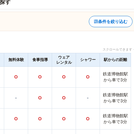
探す
条件を絞り込む
スクロールできます 
ウェア
無料体験
食事指導
シャワー
駅からの距離
レンタル
鉄道博物館駅
○
○
○
○
から車で3分
鉄道博物館駅
-
○
○
-
から車で3分
鉄道博物館駅
○
○
○
○
から車で3分