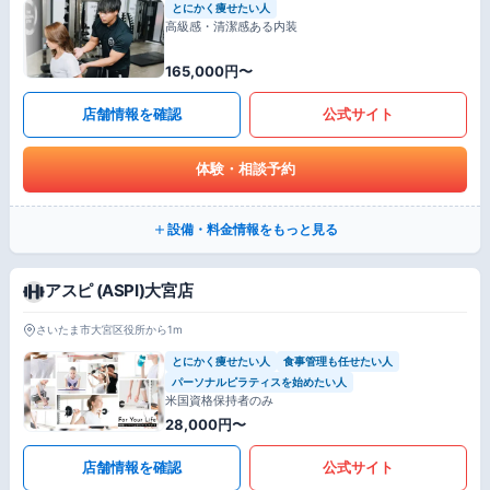
とにかく痩せたい人
高級感・清潔感ある内装
165,000円〜
店舗情報を確認
公式サイト
体験・相談予約
設備・料金情報をもっと見る
アスピ (ASPI)大宮店
さいたま市大宮区役所から1m
とにかく痩せたい人
食事管理も任せたい人
パーソナルピラティスを始めたい人
米国資格保持者のみ
28,000円〜
店舗情報を確認
公式サイト