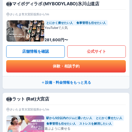
マイボディラボ (MYBODYLABO)氷川山道店
さいたま市大宮区役所から1m
とにかく痩せたい人
食事管理も任せたい人
YouTubeで人気
281,600円〜
店舗情報を確認
公式サイト
体験・相談予約
設備・料金情報をもっと見る
ラット (Rat)大宮店
さいたま市大宮区役所から1m
駅から5分以内のジムに通いたい人
とにかく痩せたい人
食事管理も任せたい人
ストレスを解消したい人
遊ぶように痩せる