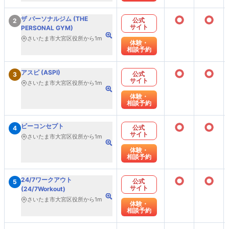
○
○
ザ パーソナルジム (THE
公式
2
サイト
PERSONAL GYM)
さいたま市大宮区役所から1m
体験・
相談予約
○
○
アスピ (ASPI)
公式
3
サイト
さいたま市大宮区役所から1m
体験・
相談予約
○
○
ビーコンセプト
公式
4
サイト
さいたま市大宮区役所から1m
体験・
相談予約
○
○
24/7ワークアウト
公式
5
サイト
(24/7Workout)
さいたま市大宮区役所から1m
体験・
相談予約