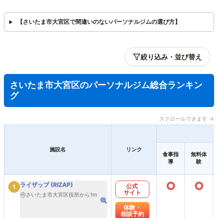
【さいたま市大宮区で間違いのないパーソナルジムの選び方】
絞り込み・並び替え
さいたま市大宮区のパーソナルジム総合ランキン
グ
スクロールできます →
施設名
リンク
食事指
無料体
導
験
○
○
ライザップ (RIZAP)
公式
1
サイト
さいたま市大宮区役所から1m
体験・
相談予約