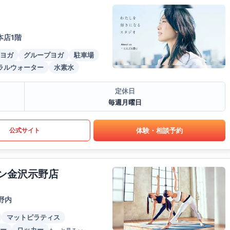
本店1階
ヨガ
グループヨガ
駐車場
ラルウォーター
水素水
定休日
毎週月曜日
体験・相談予約
公式サイト
ウン金沢示野店
野内
マットピラティス
ー
ロッカー