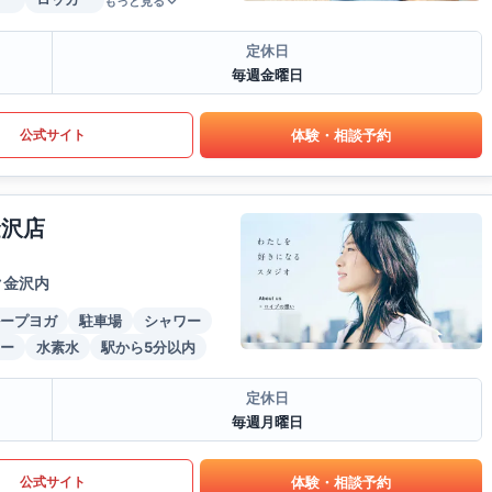
もっと見る
定休日
毎週金曜日
体験・相談予約
公式サイト
金沢店
ク金沢内
ープヨガ
駐車場
シャワー
ー
水素水
駅から5分以内
定休日
毎週月曜日
体験・相談予約
公式サイト