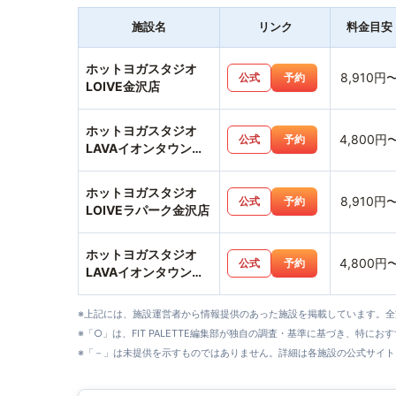
施設名
リンク
料金目安
ホットヨガスタジオ
8,910円
公式
予約
LOIVE金沢店
ホットヨガスタジオ
4,800円
公式
予約
LAVAイオンタウン金
沢示野店
ホットヨガスタジオ
8,910円
公式
予約
LOIVEラパーク金沢店
ホットヨガスタジオ
4,800円
公式
予約
LAVAイオンタウン
野々市店
※上記には、施設運営者から情報提供のあった施設を掲載しています。
※「○」は、FIT PALETTE編集部が独自の調査・基準に基づき、特にお
※「－」は未提供を示すものではありません。詳細は各施設の公式サイト