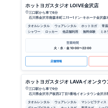
ホットヨガスタジオ LOIVE金沢店
三口駅から車で8分
石川県金沢市南森本町ニ11ー1ドン･キホーテ金沢森
タオルレンタル
ウェアレンタル
ホットヨガ
常温
シャワー
ロッカー
他店舗利用
無料体験
ミネ
営業時間
火・水・金 10:00〜22:00
店舗情報
ホットヨガスタジオ LAVAイオンタ
三口駅から車で9分
石川県金沢市戸板西2丁目1番地イオンタウン金沢示
タオルレンタル
ウェアレンタル
マシンピラティス
グループピラティス
ホットヨガ
常温ヨガ
シャワ