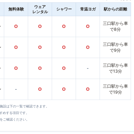
ウェア
無料体験
シャワー
常温ヨガ
駅からの距離
レンタル
三口駅から車
〜
○
○
○
○
で8分
三口駅から車
〜
○
○
○
○
で9分
三口駅から車
〜
○
○
○
-
で13分
三口駅から車
〜
-
○
○
○
で19分
全施設は下の一覧で確認できます。
すすめする項目です。
をご確認ください。