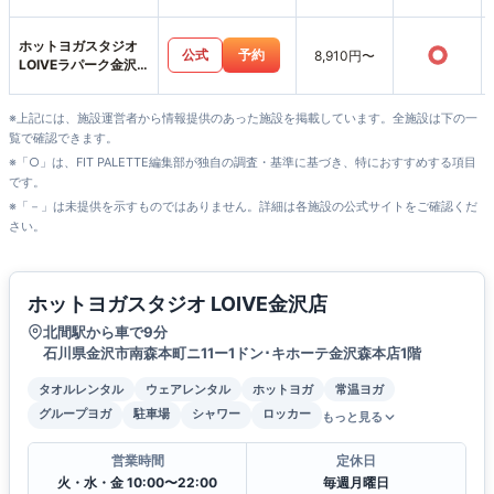
沢示野店
ホットヨガスタジオ
○
公式
予約
8,910円〜
LOIVEラパーク金沢
店
※上記には、施設運営者から情報提供のあった施設を掲載しています。全施設は下の一
覧で確認できます。
※「○」は、FIT PALETTE編集部が独自の調査・基準に基づき、特におすすめする項目
です。
※「－」は未提供を示すものではありません。詳細は各施設の公式サイトをご確認くだ
さい。
ホットヨガスタジオ LOIVE金沢店
北間駅から車で9分
石川県金沢市南森本町ニ11ー1ドン･キホーテ金沢森本店1階
タオルレンタル
ウェアレンタル
ホットヨガ
常温ヨガ
グループヨガ
駐車場
シャワー
ロッカー
もっと見る
営業時間
定休日
火・水・金 10:00〜22:00
毎週月曜日