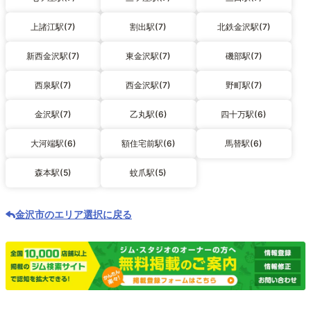
上諸江駅(7)
割出駅(7)
北鉄金沢駅(7)
新西金沢駅(7)
東金沢駅(7)
磯部駅(7)
西泉駅(7)
西金沢駅(7)
野町駅(7)
金沢駅(7)
乙丸駅(6)
四十万駅(6)
大河端駅(6)
額住宅前駅(6)
馬替駅(6)
森本駅(5)
蚊爪駅(5)
金沢市のエリア選択に戻る