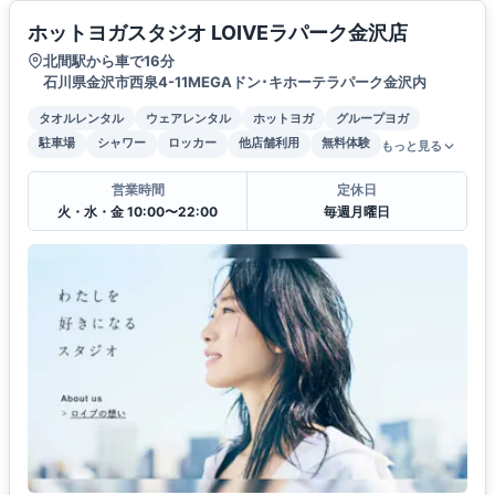
ホットヨガスタジオ LOIVEラパーク金沢店
北間駅から車で16分
石川県金沢市西泉4-11MEGAドン･キホーテラパーク金沢内
タオルレンタル
ウェアレンタル
ホットヨガ
グループヨガ
駐車場
シャワー
ロッカー
他店舗利用
無料体験
もっと見る
営業時間
定休日
火・水・金 10:00〜22:00
毎週月曜日