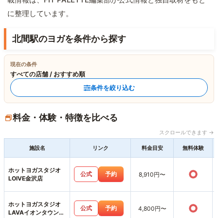
に整理しています。
北間駅のヨガを条件から探す
現在の条件
すべての店舗 / おすすめ順
条件を絞り込む
料金・体験・特徴を比べる
スクロールできます →
施設名
リンク
料金目安
無料体験
ホットヨガスタジオ
○
公式
予約
8,910円〜
LOIVE金沢店
ホットヨガスタジオ
○
公式
予約
4,800円〜
LAVAイオンタウン金