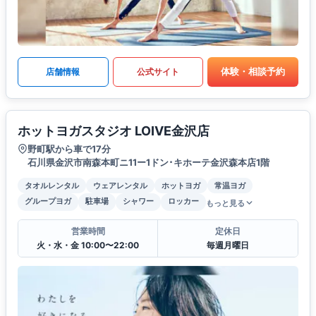
体験・相談予約
店舗情報
公式サイト
ホットヨガスタジオ LOIVE金沢店
野町駅から車で17分
石川県金沢市南森本町ニ11ー1ドン･キホーテ金沢森本店1階
タオルレンタル
ウェアレンタル
ホットヨガ
常温ヨガ
グループヨガ
駐車場
シャワー
ロッカー
もっと見る
営業時間
定休日
火・水・金 10:00〜22:00
毎週月曜日