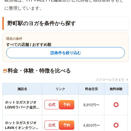
に整理しています。
野町駅のヨガを条件から探す
現在の条件
すべての店舗 / おすすめ順
条件を絞り込む
料金・体験・特徴を比べる
スクロールできます →
施設名
リンク
料金目安
無料体験
ホットヨガスタジオ
○
公式
予約
8,910円〜
LOIVEラパーク金沢
店
ホットヨガスタジオ
○
公式
予約
4,800円〜
LAVAイオンタウン金