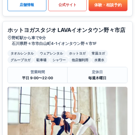
体験・相談予約
店舗情報
公式サイト
ホットヨガスタジオ LAVAイオンタウン野々市店
野町駅から車で9分
石川県野々市市白山町4-1イオンタウン野々市1F
タオルレンタル
ウェアレンタル
ホットヨガ
常温ヨガ
グループヨガ
駐車場
シャワー
他店舗利用
水素水
営業時間
定休日
平日 9:00〜22:00
毎週木曜日