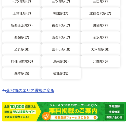
七ツ屋駅(7)
三ツ屋駅(7)
三口駅(7)
上諸江駅(7)
割出駅(7)
北鉄金沢駅(7)
新西金沢駅(7)
東金沢駅(7)
磯部駅(7)
西泉駅(7)
西金沢駅(7)
金沢駅(7)
乙丸駅(6)
四十万駅(6)
大河端駅(6)
額住宅前駅(6)
馬替駅(6)
北間駅(5)
森本駅(5)
蚊爪駅(5)
金沢市のエリア選択に戻る