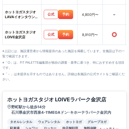
沢示野店
ホットヨガスタジオ
-
公式
予約
4,800円〜
LAVAイオンタウン
野々市店
ホットヨガスタジオ
○
公式
予約
8,910円〜
LOIVE金沢店
※上記には、施設運営者から情報提供のあった施設を掲載しています。全施設は下の一
覧で確認できます。
※「○」は、FIT PALETTE編集部が独自の調査・基準に基づき、特におすすめする項目
です。
※「－」は未提供を示すものではありません。詳細は各施設の公式サイトをご確認くだ
さい。
ホットヨガスタジオ LOIVEラパーク金沢店
野町駅から徒歩14分
石川県金沢市西泉4-11MEGAドン･キホーテラパーク金沢内
タオルレンタル
ウェアレンタル
ホットヨガ
グループヨガ
駐車場
シャワー
ロッカー
他店舗利用
無料体験