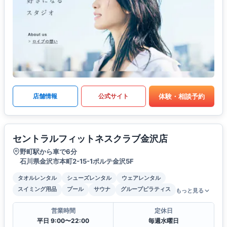
体験・相談予約
店舗情報
公式サイト
セントラルフィットネスクラブ金沢店
野町駅から車で6分
石川県金沢市本町2-15-1ポルテ金沢5F
タオルレンタル
シューズレンタル
ウェアレンタル
スイミング用品
プール
サウナ
グループピラティス
もっと見る
営業時間
定休日
平日 9:00〜22:00
毎週水曜日