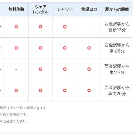
ウェア
無料体験
シャワー
常温ヨガ
駅からの距離
レンタル
西金沢駅から
〜
○
○
○
-
徒歩13分
西金沢駅から
〜
○
○
○
○
車で6分
西金沢駅から
〜
-
○
○
○
車で7分
西金沢駅から
〜
○
○
○
○
車で20分
全施設は下の一覧で確認できます。
すすめする項目です。
をご確認ください。