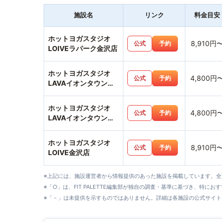
施設名
リンク
料金目安
ホットヨガスタジオ
8,910円
公式
予約
LOIVEラパーク金沢店
ホットヨガスタジオ
4,800円
公式
予約
LAVAイオンタウン金
沢示野店
ホットヨガスタジオ
4,800円
公式
予約
LAVAイオンタウン
野々市店
ホットヨガスタジオ
8,910円
公式
予約
LOIVE金沢店
※上記には、施設運営者から情報提供のあった施設を掲載しています。
※「○」は、FIT PALETTE編集部が独自の調査・基準に基づき、特にお
※「－」は未提供を示すものではありません。詳細は各施設の公式サイト