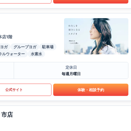
本店1階
ヨガ
グループヨガ
駐車場
ラルウォーター
水素水
定休日
毎週月曜日
体験・相談予約
公式サイト
々市店