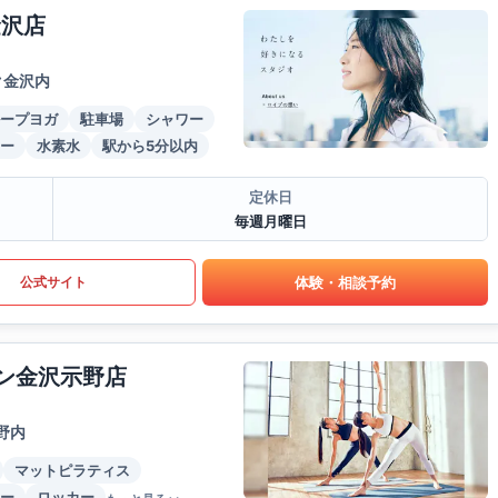
金沢店
ク金沢内
ープヨガ
駐車場
シャワー
ー
水素水
駅から5分以内
定休日
毎週月曜日
体験・相談予約
公式サイト
ウン金沢示野店
野内
マットピラティス
ー
ロッカー