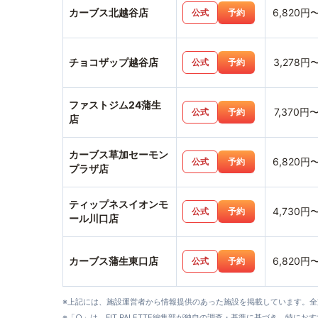
カーブス北越谷店
6,820円
公式
予約
チョコザップ越谷店
3,278円
公式
予約
ファストジム24蒲生
7,370円
公式
予約
店
カーブス草加セーモン
6,820円
公式
予約
プラザ店
ティップネスイオンモ
4,730円
公式
予約
ール川口店
カーブス蒲生東口店
6,820円
公式
予約
※上記には、施設運営者から情報提供のあった施設を掲載しています。
※「○」は、FIT PALETTE編集部が独自の調査・基準に基づき、特にお