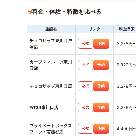
料金・体験・特徴を比べる
施設名
リンク
料金目安
チョコザップ東川口戸
3,278円
公式
予約
塚店
カーブスマルエツ東川
6,820円
公式
予約
口店
チョコザップ東川口店
3,278円
公式
予約
FiT24東川口店
3,278円
公式
予約
プライベートボックス
4,400円
公式
予約
フィット南越谷店