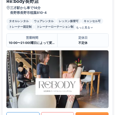
Re:body長野店
三才駅から車で14分
長野県長野市稲葉810-4
タオルレンタル
ウェアレンタル
レッスン振替可
キャンセル可
トレーナー固定制
トレーナーローテーション制
もっと見る
営業時間
定休日
10:00〜21:00(曜日によって変更有)
不定休