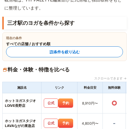
に整理しています。
三才駅のヨガを条件から探す
現在の条件
すべての店舗 / おすすめ順
条件を絞り込む
料金・体験・特徴を比べる
スクロールできます →
施設名
リンク
料金目安
無料体験
ホットヨガスタジオ
○
公式
予約
8,910円〜
LOIVE長野店
ホットヨガスタジオ
-
公式
予約
4,800円〜
LAVAながの東急店