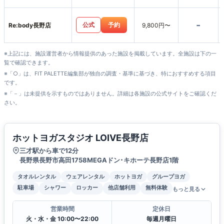
-
公式
予約
Re:body長野店
9,800円〜
※上記には、施設運営者から情報提供のあった施設を掲載しています。全施設は下の一
覧で確認できます。
※「○」は、FIT PALETTE編集部が独自の調査・基準に基づき、特におすすめする項目
です。
※「－」は未提供を示すものではありません。詳細は各施設の公式サイトをご確認くだ
さい。
ホットヨガスタジオ LOIVE長野店
三才駅から車で12分
長野県長野市高田1758MEGAドン･キホーテ長野店1階
タオルレンタル
ウェアレンタル
ホットヨガ
グループヨガ
駐車場
シャワー
ロッカー
他店舗利用
無料体験
もっと見る
営業時間
定休日
火・水・金 10:00〜22:00
毎週月曜日