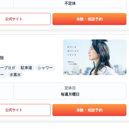
不定休
体験・相談予約
公式サイト
1階
ープヨガ
駐車場
シャワー
ー
水素水
定休日
毎週月曜日
体験・相談予約
公式サイト