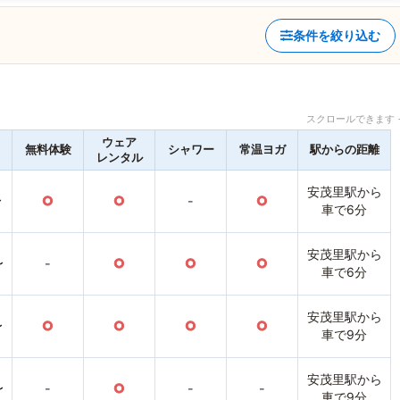
条件を絞り込む
スクロールできます 
ウェア
無料体験
シャワー
常温ヨガ
駅からの距離
レンタル
安茂里駅から
〜
○
○
-
○
車で6分
安茂里駅から
〜
-
○
○
○
車で6分
安茂里駅から
〜
○
○
○
○
車で9分
安茂里駅から
〜
-
○
-
-
車で9分