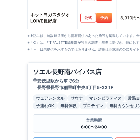
ホットヨガスタジオ
8,910円
公式
予約
LOIVE長野店
※上記には、施設運営者から情報提供のあった施設を掲載しています。
※「○」は、FIT PALETTE編集部が独自の調査・基準に基づき、特にお
※「－」は未提供を示すものではありません。詳細は各施設の公式サイト
ソエル長野南バイパス店
安茂里駅から車で6分
長野県長野市稲里町中央4丁目5-22 1F
ウェアレンタル
サウナ
マシンピラティス
常温ヨ
子連れOK
無料体験
プロテイン
無料カウンセリ
営業時間
6:00〜24:00