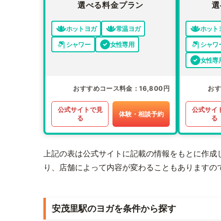
選べる料金プラン
選
ホットヨガ
常温ヨガ
ホット
シャワー
女性専用
シャワ
女性専
おすすめコース料金
16,800円
お
公式サイトで見
公式サイ
体験・相談予約
る
る
上記の表は公式サイトに記載の情報をもとに作成
り、店舗によって内容が変わることもありますの
安茂里駅のヨガを条件から探す