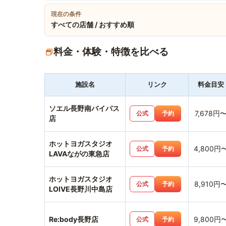
現在の条件
すべての店舗 / おすすめ順
料金・体験・特徴を比べる
施設名
リンク
料金目安
ソエル長野南バイパス
7,678円
公式
予約
店
ホットヨガスタジオ
4,800円
公式
予約
LAVAながの東急店
ホットヨガスタジオ
8,910円
公式
予約
LOIVE長野川中島店
Re:body長野店
9,800円
公式
予約