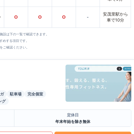
安茂里駅から
〜
○
○
○
-
車で10分
全施設は下の一覧で確認できます。
すすめする項目です。
をご確認ください。
ガ
駐車場
完全個室
ング
定休日
年末年始を除き無休