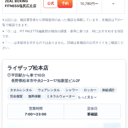
ZEAL BOXING
-
公式
予約
10,780円〜
FITNESS塩尻広丘店
※上記には、施設運営者から情報提供のあった施設を掲載しています。全施設は下の一
覧で確認できます。
※「○」は、FIT PALETTE編集部が独自の調査・基準に基づき、特におすすめする項目
です。
※「－」は未提供を示すものではありません。詳細は各施設の公式サイトをご確認くだ
さい。
ライザップ松本店
平田駅から車で10分
長野県松本市中央2ー3ー17知新堂ビル2F
タオルレンタル
ウェアレンタル
シャワー
ロッカー
体組成計
完全個室
無料体験
ミネラルウォーター
もっと見る
営業時間
定休日
7:00〜23:00
要確認