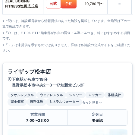
ZEAL BOXING
-
公式
予約
10,780円〜
FITNESS塩尻広丘店
※上記には、施設運営者から情報提供のあった施設を掲載しています。全施設は下の一
覧で確認できます。
※「○」は、FIT PALETTE編集部が独自の調査・基準に基づき、特におすすめする項目
です。
※「－」は未提供を示すものではありません。詳細は各施設の公式サイトをご確認くだ
さい。
ライザップ松本店
下島駅から車で19分
長野県松本市中央2ー3ー17知新堂ビル2F
タオルレンタル
ウェアレンタル
シャワー
ロッカー
体組成計
完全個室
無料体験
ミネラルウォーター
もっと見る
営業時間
定休日
7:00〜23:00
要確認