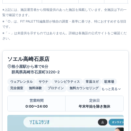
REBASE
※上記には、施設運営者から情報提供のあった施設を掲載しています。全施設は下の一
覧で確認できます。
※「○」は、FIT PALETTE編集部が独自の調査・基準に基づき、特におすすめする項目
です。
※「－」は未提供を示すものではありません。詳細は各施設の公式サイトをご確認くだ
さい。
ソエル高崎石原店
根小屋駅から車で6分
群馬県高崎市石原町3220-2
ウェアレンタル
サウナ
マシンピラティス
常温ヨガ
駐車場
完全個室
無料体験
プロテイン
無料カウンセリング
もっと見る
営業時間
定休日
0:00〜24:00
年末年始を除き無休