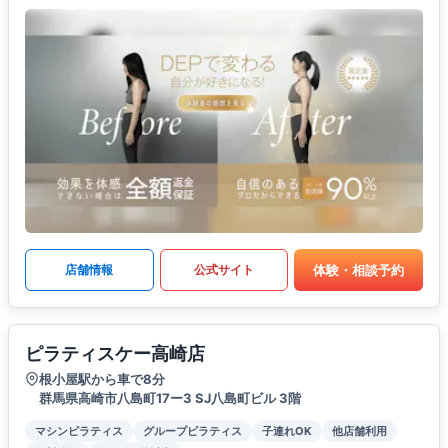
体験・相談予約
店舗情報
公式サイト
ピラティスケー高崎店
根小屋駅から車で8分
群馬県高崎市八島町17ー3 SJ八島町ビル 3階
マシンピラティス
グループピラティス
子連れOK
他店舗利用