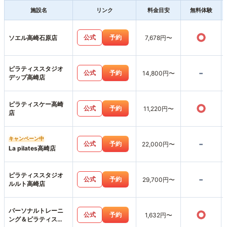
施設名
リンク
料金目安
無料体験
○
公式
予約
ソエル高崎石原店
7,678円〜
ピラティススタジオ
-
公式
予約
14,800円〜
デップ高崎店
ピラティスケー高崎
○
公式
予約
11,220円〜
店
キャンペーン中
-
公式
予約
22,000円〜
La pilates高崎店
ピラティススタジオ
-
公式
予約
29,700円〜
ルルト高崎店
パーソナルトレーニ
○
公式
予約
1,632円〜
ング＆ピラティス