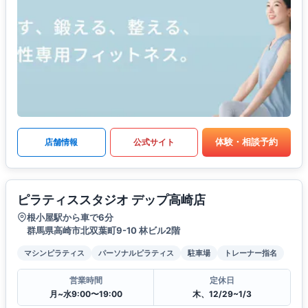
体験・相談予約
店舗情報
公式サイト
ピラティススタジオ デップ高崎店
根小屋駅から車で6分
群馬県高崎市北双葉町9-10 林ビル2階
マシンピラティス
パーソナルピラティス
駐車場
トレーナー指名
営業時間
定休日
月~水9:00〜19:00
木、12/29~1/3