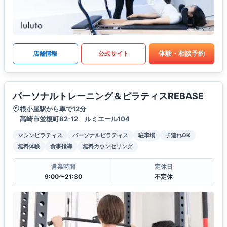
体験・相談予約
店舗情報
公式サイト
パーソナルトレーニング＆ピラティスREBASE
根小屋駅から車で12分
高崎市並榎町82-12 ルミエール104
マシンピラティス
パーソナルピラティス
駐車場
子連れOK
無料体験
食事指導
無料カウンセリング
営業時間
定休日
9:00〜21:30
不定休