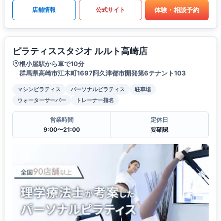
体験・相談予約
店舗情報
公式サイト
ピラティススタジオ ルルト高崎店
根小屋駅から車で10分
群馬県高崎市江木町1697阿久津都市開発第6テナント103
マシンピラティス
パーソナルピラティス
駐車場
ウォーターサーバー
トレーナー指名
営業時間
定休日
9:00〜21:00
要確認