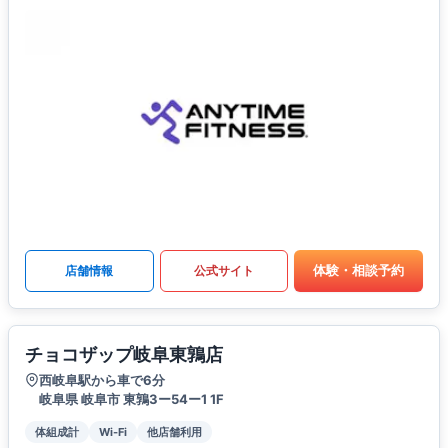
体験・相談予約
店舗情報
公式サイト
チョコザップ岐阜東鶉店
西岐阜駅から車で6分
岐阜県 岐阜市 東鶉3ー54ー1 1F
体組成計
Wi-Fi
他店舗利用