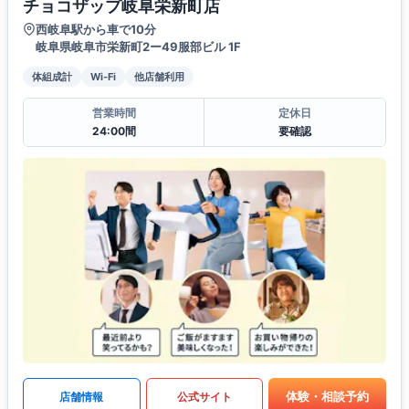
チョコザップ岐阜栄新町店
西岐阜駅から車で10分
岐阜県岐阜市栄新町2ー49服部ビル 1F
体組成計
Wi-Fi
他店舗利用
営業時間
定休日
24:00間
要確認
体験・相談予約
店舗情報
公式サイト