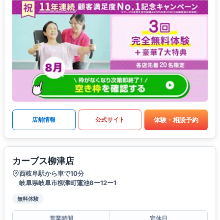
体験・相談予約
店舗情報
公式サイト
カーブス柳津店
西岐阜駅から車で10分
岐阜県岐阜市柳津町蓮池6ー12ー1
無料体験
営業時間
定休日