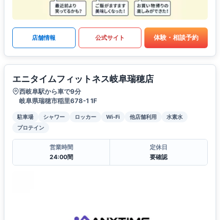
体験・相談予約
店舗情報
公式サイト
エニタイムフィットネス岐阜瑞穂店
西岐阜駅から車で9分
岐阜県瑞穂市稲里678-1 1F
駐車場
シャワー
ロッカー
Wi-Fi
他店舗利用
水素水
プロテイン
営業時間
定休日
24:00間
要確認