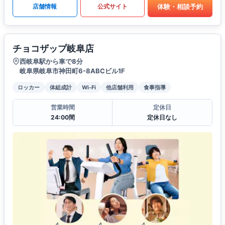
体験・相談予約
店舗情報
公式サイト
チョコザップ岐阜店
西岐阜駅から車で8分
岐阜県岐阜市神田町6-8ABCビル1F
ロッカー
体組成計
Wi-Fi
他店舗利用
食事指導
営業時間
定休日
24:00間
定休日なし