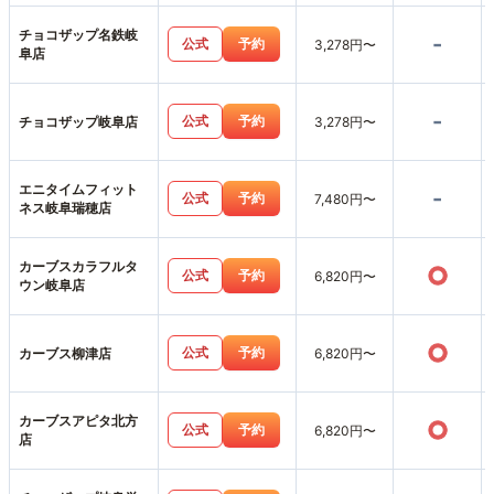
チョコザップ名鉄岐
-
公式
予約
3,278円〜
阜店
-
公式
予約
チョコザップ岐阜店
3,278円〜
エニタイムフィット
-
公式
予約
7,480円〜
ネス岐阜瑞穂店
カーブスカラフルタ
○
公式
予約
6,820円〜
ウン岐阜店
○
公式
予約
カーブス柳津店
6,820円〜
カーブスアピタ北方
○
公式
予約
6,820円〜
店