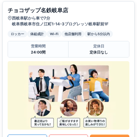
チョコザップ名鉄岐阜店
西岐阜駅から車で7分
岐阜県岐阜市住ノ江町1-14-3プログレッソ岐阜駅前1F
ロッカー
体組成計
Wi-Fi
他店舗利用
駅から5分以内
営業時間
定休日
24:00間
定休日なし