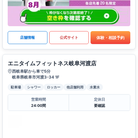
体験・相談予約
店舗情報
公式サイト
エニタイムフィットネス岐阜河渡店
西岐阜駅から車で5分
岐阜県岐阜市河渡3-34 1F
駐車場
シャワー
ロッカー
他店舗利用
水素水
営業時間
定休日
24:00間
要確認