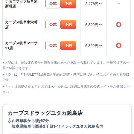
チョコザップ岐阜栄
-
公式
予約
3,278円〜
新町店
カーブス岐阜東栄町
○
公式
予約
6,820円〜
店
カーブス岐阜マーサ
○
公式
予約
6,820円〜
21店
※上記には、施設運営者から情報提供のあった施設を掲載しています。全施設は下の一
覧で確認できます。
※「○」は、FIT PALETTE編集部が独自の調査・基準に基づき、特におすすめする項目
です。
※「－」は未提供を示すものではありません。詳細は各施設の公式サイトをご確認くだ
さい。
カーブスドラッグユタカ鏡島店
西岐阜駅から徒歩7分
岐阜県岐阜市西荘3丁目1-11ドラッグユタカ鏡島店内