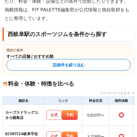
たり、料金・体験・設備などの条件で比較したりできます。
掲載情報は、FIT PALETTE編集部が公式情報と独自取材をも
とに整理しています。
西岐阜駅のスポーツジムを条件から探す
現在の条件
すべての店舗 / おすすめ順
条件を絞り込む
料金・体験・特徴を比べる
スクロールできます →
施設名
リンク
料金目安
無料体験
カーブスドラッグユ
○
公式
予約
6,820円〜
タカ鏡島店
ECOFIT24岐阜宇佐
○
公式
予約
3,278円〜