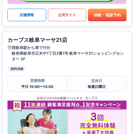
体験・相談予約
店舗情報
公式サイト
カーブス岐阜マーサ21店
西岐阜駅から車で11分
岐阜県岐阜市正木中1丁目2番1号 岐阜マーサ21ショッピングセン
ター 3F
無料体験
営業時間
定休日
平日 10:00〜13:00
毎週日曜日