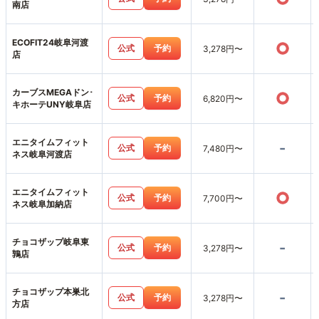
南店
ECOFIT24岐阜河渡
○
公式
予約
3,278円〜
店
カーブスMEGAドン･
○
公式
予約
6,820円〜
キホーテUNY岐阜店
エニタイムフィット
-
公式
予約
7,480円〜
ネス岐阜河渡店
エニタイムフィット
○
公式
予約
7,700円〜
ネス岐阜加納店
チョコザップ岐阜東
-
公式
予約
3,278円〜
鶉店
チョコザップ本巣北
-
公式
予約
3,278円〜
方店