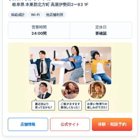
岐阜県 本巣郡北方町 高屋伊勢田2ー83 1F
体組成計
Wi-Fi
他店舗利用
営業時間
定休日
24:00間
要確認
体験・相談予約
店舗情報
公式サイト