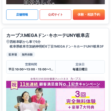
体験・相談予約
店舗情報
公式サイト
カーブスMEGAドン･キホーテUNY岐阜店
西岐阜駅から車で5分
岐阜県岐阜市加納神明町6丁目1MEGAドン･キホーテUNY岐阜3F
駐車場
無料体験
営業時間
定休日
平日 10:00〜13:00・15:00〜19:00
毎週日曜日