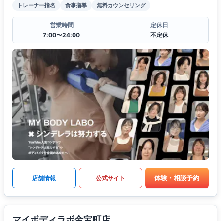
トレーナー指名
食事指導
無料カウンセリング
営業時間
定休日
7:00〜24:00
不定休
体験・相談予約
店舗情報
公式サイト
マイボディラボ金宝町店