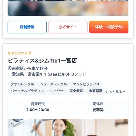
体験・相談予約
店舗情報
公式サイト
キャンペーン中
ピラティス&ジム1to1一宮店
南宿駅から車で17分
愛知県一宮市栄4-1-5aaaビル6F Bフロア
タオルレンタル
シューズレンタル
マシンピラティス
パーソナルピラティス
シャワー
完全個室
食事指導
もっと見る
営業時間
定休日
7:00〜23:00
要確認