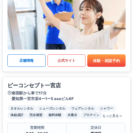
体験・相談予約
店舗情報
公式サイト
ビーコンセプト一宮店
南宿駅から車で17分
愛知県一宮市栄4ー1ー5 aaaビル6F
タオルレンタル
シューズレンタル
ウェアレンタル
シャワー
体組成計
完全個室
無料体験
水素水
プロテイン
もっと見る
営業時間
定休日