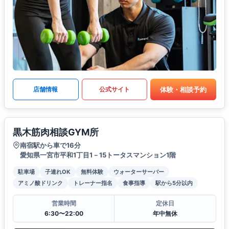
体験・相談予約
店舗情報
公式サイト
黒木筋肉相談GYM所
南宿駅から車で16分
愛知県一宮市平和1丁目1－15トータスマンション1階
駐車場
子連れOK
無料体験
ウォーターサーバー
アミノ酸ドリンク
トレーナー指名
食事指導
駅から5分以内
営業時間
定休日
6:30〜22:00
年中無休