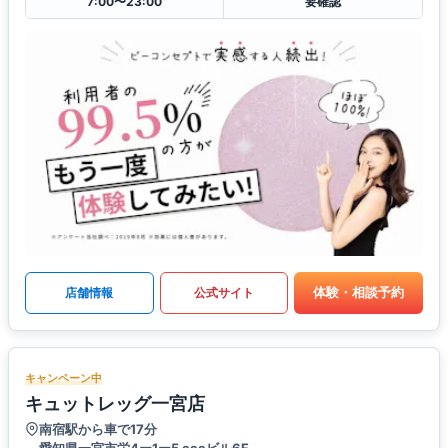
7:00〜23:00
要確認
体験・相談予約
店舗情報
公式サイト
キャンペーン中
キュットレッグ一宮店
南宿駅から車で17分
愛知県一宮市栄4ー1ー5 aaaビル6F