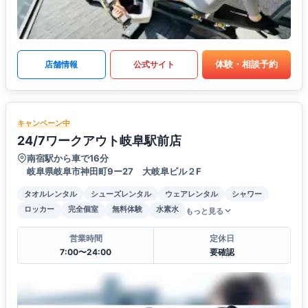
体験・相談予約
店舗情報
公式サイト
キャンペーン中
24/7ワークアウト岐阜駅前店
南宿駅から車で16分
岐阜県岐阜市神田町9ー27 大岐阜ビル２F
タオルレンタル
シューズレンタル
ウェアレンタル
シャワー
ロッカー
完全個室
無料体験
水素水
もっと見る
営業時間
定休日
7:00〜24:00
要確認