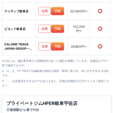
○
公式
予約
ライザップ岐阜店
327,800円〜
102,300
○
公式
予約
ビヨンド岐阜店
円〜
CALORIE TRADE
○
公式
予約
29,800円〜
JAPAN GROUP一宮
本町店
※上記には、施設運営者から情報提供のあった施設を掲載しています。全施設は下の一
覧で確認できます。
※「○」は、FIT PALETTE編集部が独自の調査・基準に基づき、特におすすめする項目
です。
※「－」は未提供を示すものではありません。詳細は各施設の公式サイトをご確認くだ
さい。
プライベートジムHPER岐阜宇佐店
南宿駅から車で11分