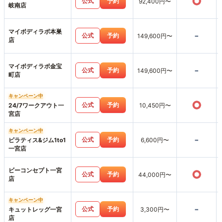
○
公式
予約
92,400円〜
岐南店
マイボディラボ本巣
-
公式
予約
149,600円〜
店
マイボディラボ金宝
-
公式
予約
149,600円〜
町店
キャンペーン中
○
公式
予約
24/7ワークアウト一
10,450円〜
宮店
キャンペーン中
-
公式
予約
ピラティス&ジム1to1
6,600円〜
一宮店
ビーコンセプト一宮
○
公式
予約
44,000円〜
店
キャンペーン中
-
公式
予約
キュットレッグ一宮
3,300円〜
店