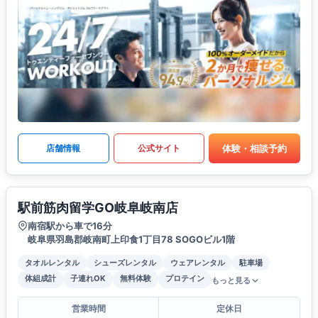
体験・相談予約
店舗情報
公式サイト
駅前筋肉留学GO岐阜岐南店
南宿駅から車で16分
岐阜県羽島郡岐南町上印食1丁目78 SOGOビル1階
タオルレンタル
シューズレンタル
ウェアレンタル
駐車場
体組成計
子連れOK
無料体験
プロテイン
もっと見る
営業時間
定休日