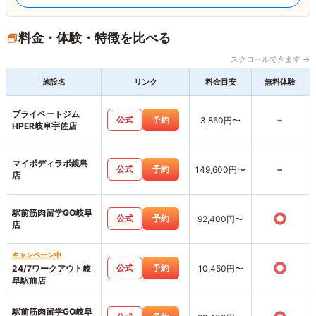
料金・体験・特徴を比べる
スクロールできます →
施設名
リンク
料金目安
無料体験
プライベートジム
-
公式
予約
3,850円〜
HPER岐阜宇佐店
マイボディラボ鏡島
-
公式
予約
149,600円〜
店
駅前筋肉留学GO岐阜
○
公式
予約
92,400円〜
店
キャンペーン中
○
公式
予約
24/7ワークアウト岐
10,450円〜
阜駅前店
駅前筋肉留学GO岐阜