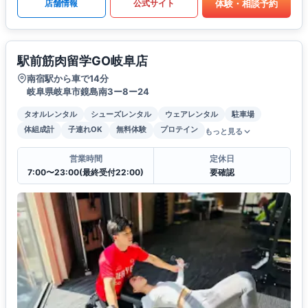
体験・相談予約
店舗情報
公式サイト
駅前筋肉留学GO岐阜店
南宿駅から車で14分
岐阜県岐阜市鏡島南3ー8ー24
タオルレンタル
シューズレンタル
ウェアレンタル
駐車場
体組成計
子連れOK
無料体験
プロテイン
もっと見る
営業時間
定休日
7:00〜23:00(最終受付22:00)
要確認