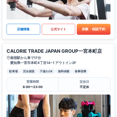
体験・相談予約
店舗情報
公式サイト
CALORIE TRADE JAPAN GROUP一宮本町店
南宿駅から車で17分
愛知県一宮市本町4丁目14−1 アウトイン2F
駐車場
完全個室
子連れOK
無料体験
食事指導
営業時間
定休日
8:00〜23:00
不定休