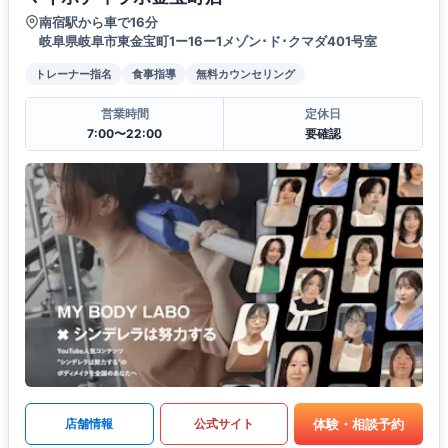
南宿駅から車で16分
岐阜県岐阜市東金宝町1ー16ー1メゾン･ド･クマダ401号室
トレーナー指名
食事指導
無料カウンセリング
営業時間
定休日
7:00〜22:00
要確認
体験・相談予約
店舗情報
公式サイト