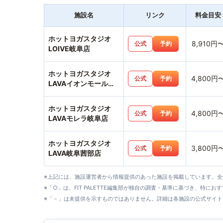
施設名
リンク
料金目安
ホットヨガスタジオ
8,910円
公式
予約
LOIVE岐阜店
ホットヨガスタジオ
4,800円
公式
予約
LAVAイオンモール大
垣店
ホットヨガスタジオ
4,800円
公式
予約
LAVAモレラ岐阜店
ホットヨガスタジオ
3,800円
公式
予約
LAVA岐阜茜部店
※上記には、施設運営者から情報提供のあった施設を掲載しています。
※「○」は、FIT PALETTE編集部が独自の調査・基準に基づき、特にお
※「－」は未提供を示すものではありません。詳細は各施設の公式サイト