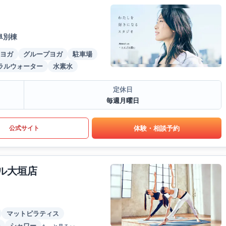
阜別棟
ヨガ
グループヨガ
駐車場
ラルウォーター
水素水
定休日
毎週月曜日
体験・相談予約
公式サイト
ール大垣店
マットピラティス
シャワー