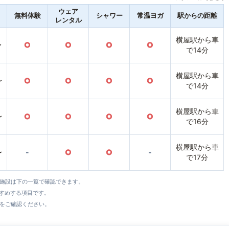
ウェア
無料体験
シャワー
常温ヨガ
駅からの距離
レンタル
横屋駅から車
〜
○
○
○
○
で14分
横屋駅から車
〜
○
○
○
○
で14分
横屋駅から車
〜
○
○
○
○
で16分
横屋駅から車
〜
-
○
○
-
で17分
全施設は下の一覧で確認できます。
すすめする項目です。
をご確認ください。