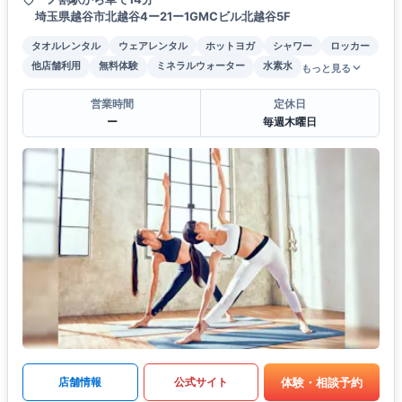
埼玉県越谷市北越谷4ー21ー1GMCビル北越谷5F
タオルレンタル
ウェアレンタル
ホットヨガ
シャワー
ロッカー
他店舗利用
無料体験
ミネラルウォーター
水素水
もっと見る
営業時間
定休日
ー
毎週木曜日
体験・相談予約
店舗情報
公式サイト