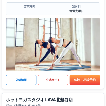
営業時間
定休日
ー
毎週火曜日
体験・相談予約
店舗情報
公式サイト
ホットヨガスタジオ LAVA北越谷店
一ノ割駅から車で14分