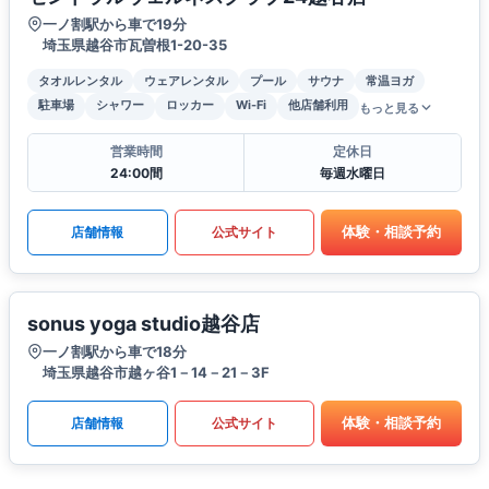
一ノ割駅から車で19分
埼玉県越谷市瓦曽根1-20-35
タオルレンタル
ウェアレンタル
プール
サウナ
常温ヨガ
駐車場
シャワー
ロッカー
Wi-Fi
他店舗利用
もっと見る
営業時間
定休日
24:00間
毎週水曜日
体験・相談予約
店舗情報
公式サイト
sonus yoga studio越谷店
一ノ割駅から車で18分
埼玉県越谷市越ヶ谷1－14－21－3F
体験・相談予約
店舗情報
公式サイト