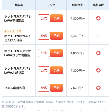
施設名
リンク
料金目安
無料体験
ホットヨガスタジオ
○
公式
予約
4,800円〜
LAVA春日部店
キャンペーン中
-
公式
予約
ホットヨガのカルド
8,360円〜
せんげん台店
ホットヨガスタジオ
○
公式
予約
4,800円〜
LAVAワッツ岩槻店
ホットヨガスタジオ
○
公式
予約
4,800円〜
LAVA北越谷店
○
公式
予約
ソエル南越谷店
7,678円〜
※上記には、施設運営者から情報提供のあった施設を掲載しています。全施設は下の一
覧で確認できます。