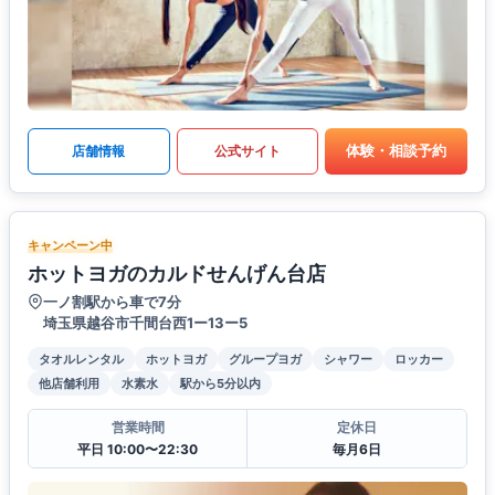
体験・相談予約
店舗情報
公式サイト
キャンペーン中
ホットヨガのカルドせんげん台店
一ノ割駅から車で7分
埼玉県越谷市千間台西1ー13ー5
タオルレンタル
ホットヨガ
グループヨガ
シャワー
ロッカー
他店舗利用
水素水
駅から5分以内
営業時間
定休日
平日 10:00〜22:30
毎月6日