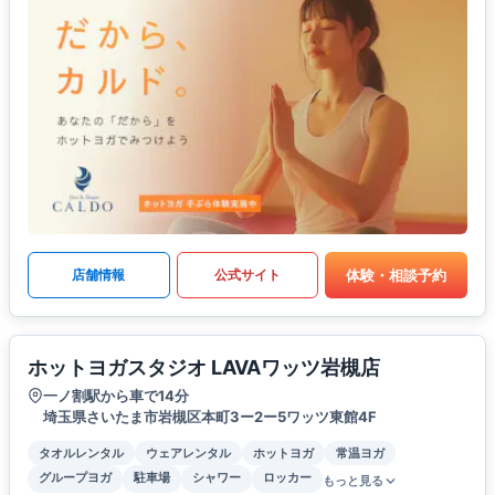
体験・相談予約
店舗情報
公式サイト
ホットヨガスタジオ LAVAワッツ岩槻店
一ノ割駅から車で14分
埼玉県さいたま市岩槻区本町3ー2ー5ワッツ東館4F
タオルレンタル
ウェアレンタル
ホットヨガ
常温ヨガ
グループヨガ
駐車場
シャワー
ロッカー
もっと見る