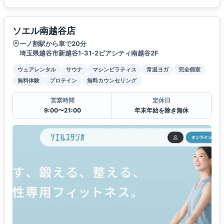
ソエル南越谷店
一ノ割駅から車で20分
埼玉県越谷市新越谷1-31-2ピアシティ南越谷2F
ウェアレンタル
サウナ
マシンピラティス
常温ヨガ
完全個室
無料体験
プロテイン
無料カウンセリング
営業時間
定休日
9:00〜21:00
年末年始を除き無休