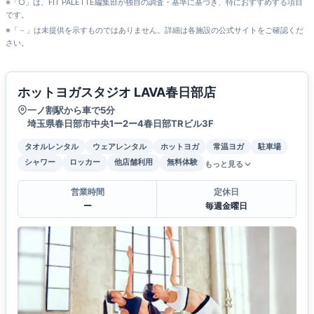
※「○」は、FIT PALETTE編集部が独自の調査・基準に基づき、特におすすめする項目
です。
※「－」は未提供を示すものではありません。詳細は各施設の公式サイトをご確認くだ
さい。
ホットヨガスタジオ LAVA春日部店
一ノ割駅から車で5分
埼玉県春日部市中央1ー2ー4春日部TRビル3F
タオルレンタル
ウェアレンタル
ホットヨガ
常温ヨガ
駐車場
シャワー
ロッカー
他店舗利用
無料体験
もっと見る
営業時間
定休日
ー
毎週金曜日