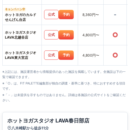
キャンペーン中
-
公式
予約
ホットヨガのカルド
8,360円〜
せんげん台店
ホットヨガスタジオ
○
公式
予約
4,800円〜
LAVA北越谷店
ホットヨガスタジオ
○
公式
予約
4,800円〜
LAVA東大宮店
※上記には、施設運営者から情報提供のあった施設を掲載しています。全施設は下の一
覧で確認できます。
※「○」は、FIT PALETTE編集部が独自の調査・基準に基づき、特におすすめする項目
です。
※「－」は未提供を示すものではありません。詳細は各施設の公式サイトをご確認くだ
さい。
ホットヨガスタジオ LAVA春日部店
八木崎駅から徒歩11分