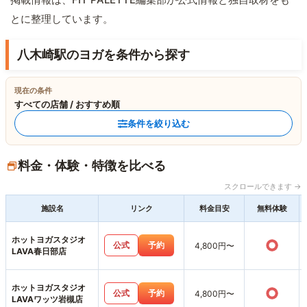
とに整理しています。
八木崎駅のヨガを条件から探す
現在の条件
すべての店舗 / おすすめ順
条件を絞り込む
料金・体験・特徴を比べる
スクロールできます →
施設名
リンク
料金目安
無料体験
ホットヨガスタジオ
○
公式
予約
4,800円〜
LAVA春日部店
ホットヨガスタジオ
○
公式
予約
4,800円〜
LAVAワッツ岩槻店