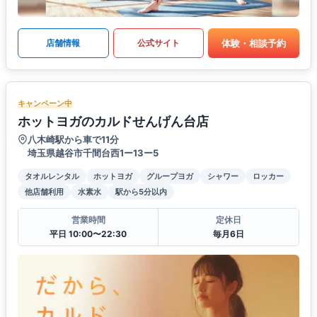
体験・相談予約
店舗情報
公式サイト
キャンペーン中
ホットヨガのカルドせんげん台店
八木崎駅から車で11分
埼玉県越谷市千間台西1ー13ー5
タオルレンタル
ホットヨガ
グループヨガ
シャワー
ロッカー
他店舗利用
水素水
駅から5分以内
営業時間
定休日
平日 10:00〜22:30
毎月6日