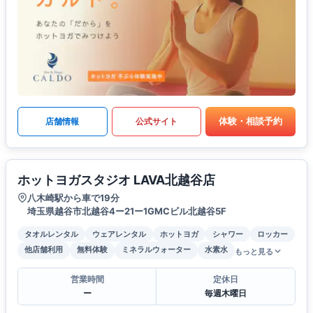
体験・相談予約
店舗情報
公式サイト
ホットヨガスタジオ LAVA北越谷店
八木崎駅から車で19分
埼玉県越谷市北越谷4ー21ー1GMCビル北越谷5F
タオルレンタル
ウェアレンタル
ホットヨガ
シャワー
ロッカー
他店舗利用
無料体験
ミネラルウォーター
水素水
もっと見る
営業時間
定休日
ー
毎週木曜日