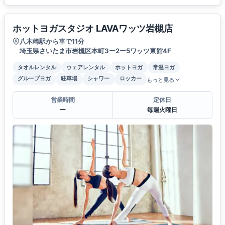
ホットヨガスタジオ LAVAワッツ岩槻店
八木崎駅から車で11分
埼玉県さいたま市岩槻区本町3ー2ー5ワッツ東館4F
タオルレンタル
ウェアレンタル
ホットヨガ
常温ヨガ
グループヨガ
駐車場
シャワー
ロッカー
もっと見る
営業時間
定休日
ー
毎週火曜日