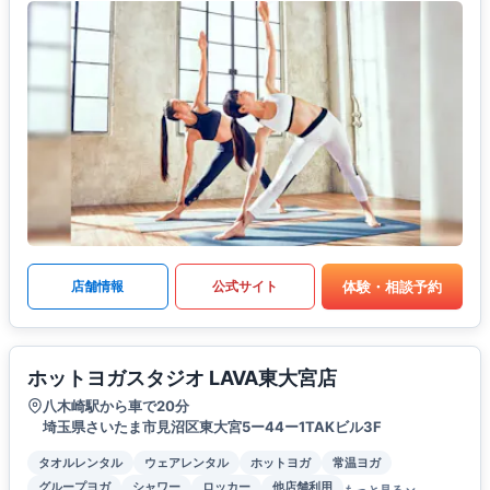
体験・相談予約
店舗情報
公式サイト
ホットヨガスタジオ LAVA東大宮店
八木崎駅から車で20分
埼玉県さいたま市見沼区東大宮5ー44ー1TAKビル3F
タオルレンタル
ウェアレンタル
ホットヨガ
常温ヨガ
グループヨガ
シャワー
ロッカー
他店舗利用