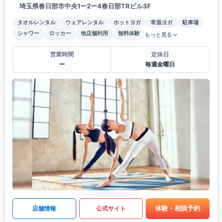
埼玉県春日部市中央1ー2ー4春日部TRビル3F
タオルレンタル
ウェアレンタル
ホットヨガ
常温ヨガ
駐車場
シャワー
ロッカー
他店舗利用
無料体験
もっと見る
営業時間
定休日
ー
毎週金曜日
体験・相談予約
店舗情報
公式サイト