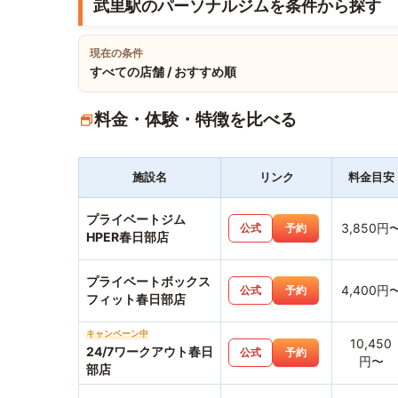
武里駅のパーソナルジムを条件から探す
現在の条件
すべての店舗 / おすすめ順
料金・体験・特徴を比べる
施設名
リンク
料金目安
プライベートジム
3,850円
公式
予約
HPER春日部店
プライベートボックス
4,400円
公式
予約
フィット春日部店
キャンペーン中
10,450
24/7ワークアウト春日
公式
予約
円〜
部店