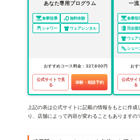
あなた専用プログラム
一流
食事指導
無料体験
食事指
シャワー
ウェアレンタル
完全個
ウェア
シュー
おすすめコース料金
327,800円
おす
公式サイトで見
公式サイ
体験・相談予約
る
る
上記の表は公式サイトに記載の情報をもとに作成
り、店舗によって内容が変わることもありますの