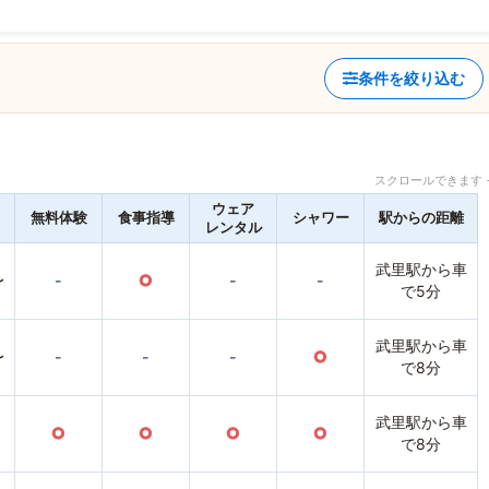
条件を絞り込む
スクロールできます 
ウェア
無料体験
食事指導
シャワー
駅からの距離
レンタル
武里駅から車
〜
-
○
-
-
で5分
武里駅から車
〜
-
-
-
○
で8分
武里駅から車
○
○
○
○
で8分