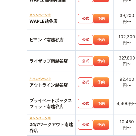
円〜
39,200
キャンペーン中
公式
予約
WAPLE越谷店
円〜
102,300
ビヨンド南越谷店
公式
予約
円〜
327,800
ライザップ南越谷店
公式
予約
円〜
92,400
キャンペーン中
公式
予約
アウトライン越谷店
円〜
プライベートボックス
4,400円
公式
予約
フィット南越谷店
キャンペーン中
10,450
24/7ワークアウト南越
公式
予約
円〜
谷店