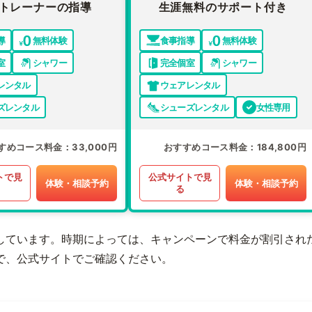
トレーナーの指導
生涯無料のサポート付き
導
無料体験
食事指導
無料体験
室
シャワー
完全個室
シャワー
レンタル
ウェアレンタル
ズレンタル
シューズレンタル
女性専用
すめコース料金
33,000円
おすすめコース料金
184,800円
トで見
公式サイトで見
体験・相談予約
体験・相談予約
る
しています。時期によっては、キャンペーンで料金が割引され
で、公式サイトでご確認ください。