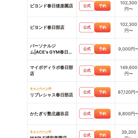
102,300
ビヨンド春日後楽園店
公式
予約
円〜
102,300
ビヨンド春日部店
公式
予約
円〜
パーソナルジ
9,000円
公式
予約
ム|ACE‘s GYM春日部
店
マイボディラボ春日部
149,600
公式
予約
店
円〜
キャンペーン中
87,120円
公式
予約
リプレシャス春日部店
かたぎり塾北越谷店
8,800円
公式
予約
39,200
キャンペーン中
公式
予約
WAPLE浦和美園店