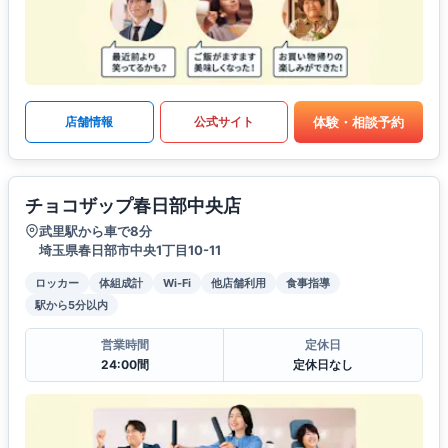
体験・相談予約
店舗情報
公式サイト
チョコザップ春日部中央店
武里駅から車で8分
埼玉県春日部市中央1丁目10-11
ロッカー
体組成計
Wi-Fi
他店舗利用
食事指導
駅から5分以内
営業時間
定休日
24:00間
定休日なし