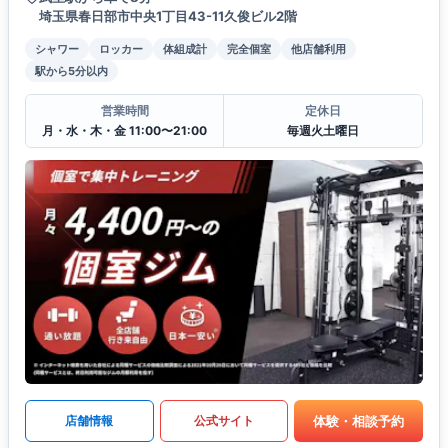
埼玉県春日部市中央1丁目43-11久俊ビル2階
シャワー
ロッカー
体組成計
完全個室
他店舗利用
駅から5分以内
営業時間
定休日
月・水・木・金 11:00〜21:00
毎週火土曜日
体験・相談予約
店舗情報
公式サイト