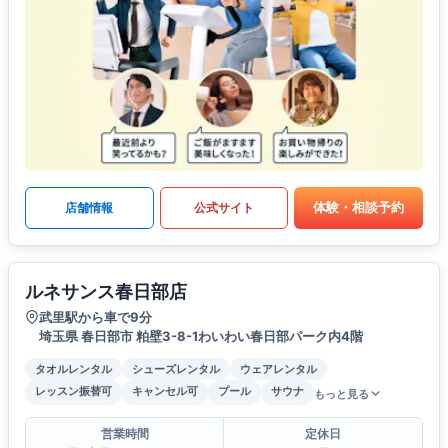
体験・相談予約
店舗情報
公式サイト
ルネサンス春日部店
武里駅から車で9分
埼玉県 春日部市 粕壁3-8-1わいわい春日部パーク内4階
タオルレンタル
シューズレンタル
ウェアレンタル
レッスン振替可
キャンセル可
プール
サウナ
もっと見る
営業時間
定休日