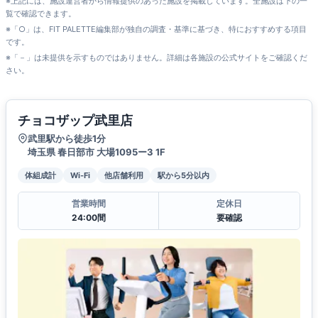
※上記には、施設運営者から情報提供のあった施設を掲載しています。全施設は下の一
覧で確認できます。
※「○」は、FIT PALETTE編集部が独自の調査・基準に基づき、特におすすめする項目
です。
※「－」は未提供を示すものではありません。詳細は各施設の公式サイトをご確認くだ
さい。
チョコザップ武里店
武里駅から徒歩1分
埼玉県 春日部市 大場1095ー3 1F
体組成計
Wi-Fi
他店舗利用
駅から5分以内
営業時間
定休日
24:00間
要確認