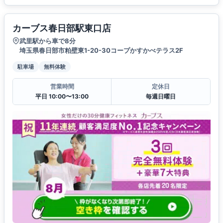
カーブス春日部駅東口店
武里駅から車で8分
埼玉県春日部市粕壁東1-20-30コープかすかべテラス2F
駐車場
無料体験
営業時間
定休日
平日 10:00〜13:00
毎週日曜日