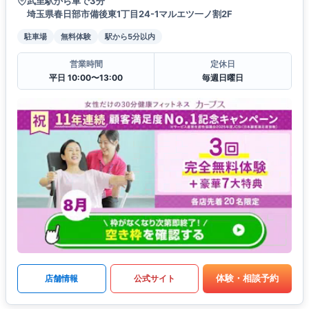
武里駅から車で3分
埼玉県春日部市備後東1丁目24-1マルエツ一ノ割2F
駐車場
無料体験
駅から5分以内
営業時間
定休日
平日 10:00〜13:00
毎週日曜日
体験・相談予約
店舗情報
公式サイト