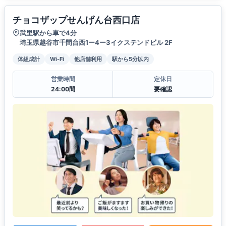
チョコザップせんげん台西口店
武里駅から車で4分
埼玉県越谷市千間台西1ー4ー3イクステンドビル 2F
体組成計
Wi-Fi
他店舗利用
駅から5分以内
営業時間
定休日
24:00間
要確認