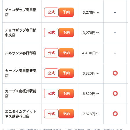
チョコザップ春日部
-
公式
予約
3,278円〜
店
チョコザップ春日部
-
公式
予約
3,278円〜
中央店
-
公式
予約
ルネサンス春日部店
4,400円〜
カーブス春日部豊春
○
公式
予約
6,820円〜
店
カーブス南桜井駅前
○
公式
予約
6,820円〜
店
エニタイムフィット
○
公式
予約
7,678円〜
ネス越谷花田店