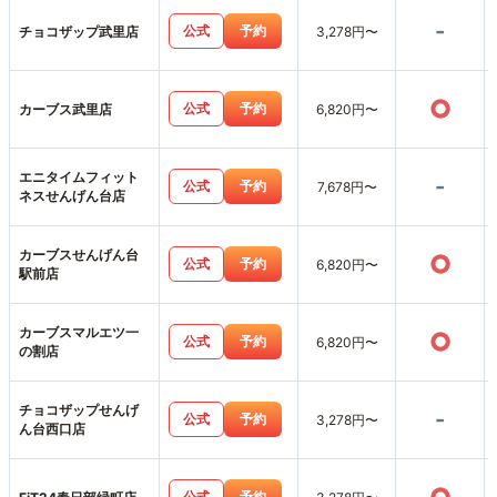
-
公式
予約
チョコザップ武里店
3,278円〜
○
公式
予約
カーブス武里店
6,820円〜
エニタイムフィット
-
公式
予約
7,678円〜
ネスせんげん台店
カーブスせんげん台
○
公式
予約
6,820円〜
駅前店
カーブスマルエツ一
○
公式
予約
6,820円〜
の割店
チョコザップせんげ
-
公式
予約
3,278円〜
ん台西口店
公式
予約