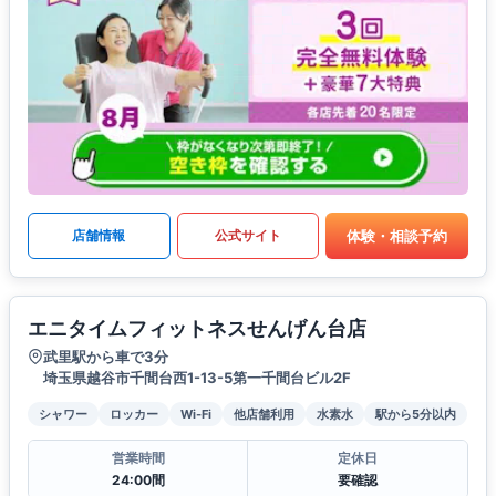
体験・相談予約
店舗情報
公式サイト
エニタイムフィットネスせんげん台店
武里駅から車で3分
埼玉県越谷市千間台西1-13-5第一千間台ビル2F
シャワー
ロッカー
Wi-Fi
他店舗利用
水素水
駅から5分以内
営業時間
定休日
24:00間
要確認