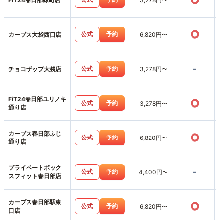
○
FiT24春日部緑町店
3,278円〜
○
公式
予約
カーブス大袋西口店
6,820円〜
-
公式
予約
チョコザップ大袋店
3,278円〜
FiT24春日部ユリノキ
○
公式
予約
3,278円〜
通り店
カーブス春日部ふじ
○
公式
予約
6,820円〜
通り店
プライベートボック
-
公式
予約
4,400円〜
スフィット春日部店
カーブス春日部駅東
○
公式
予約
6,820円〜
口店