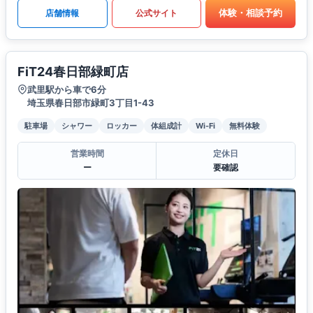
体験・相談予約
店舗情報
公式サイト
FiT24春日部緑町店
武里駅から車で6分
埼玉県春日部市緑町3丁目1-43
駐車場
シャワー
ロッカー
体組成計
Wi-Fi
無料体験
営業時間
定休日
ー
要確認