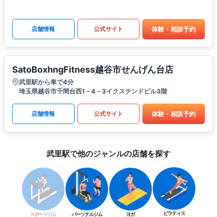
体験・相談予約
店舗情報
公式サイト
SatoBoxhngFitness越谷市せんげん台店
武里駅から車で4分
埼玉県越谷市千間台西1－4－3イクステンドビル3階
体験・相談予約
店舗情報
公式サイト
武里駅で他のジャンルの店舗を探す
ピラティス
スポーツジム
パーソナルジム
ヨガ