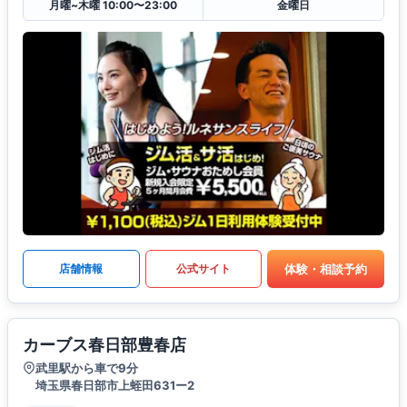
月曜~木曜 10:00〜23:00
金曜日
体験・相談予約
店舗情報
公式サイト
カーブス春日部豊春店
武里駅から車で9分
埼玉県春日部市上蛭田631ー2