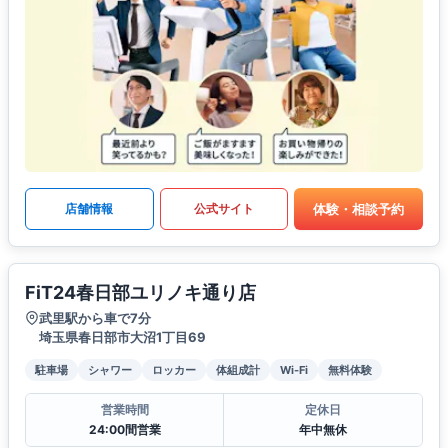
体験・相談予約
店舗情報
公式サイト
FiT24春日部ユリノキ通り店
武里駅から車で7分
埼玉県春日部市大沼1丁目69
駐車場
シャワー
ロッカー
体組成計
Wi-Fi
無料体験
営業時間
定休日
24:00間営業
年中無休