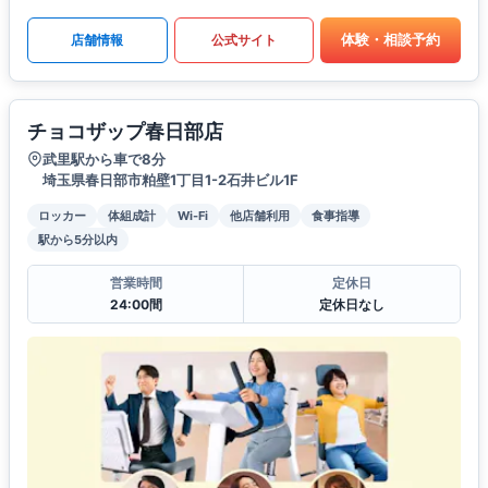
体験・相談予約
店舗情報
公式サイト
チョコザップ春日部店
武里駅から車で8分
埼玉県春日部市粕壁1丁目1-2石井ビル1F
ロッカー
体組成計
Wi-Fi
他店舗利用
食事指導
駅から5分以内
営業時間
定休日
24:00間
定休日なし