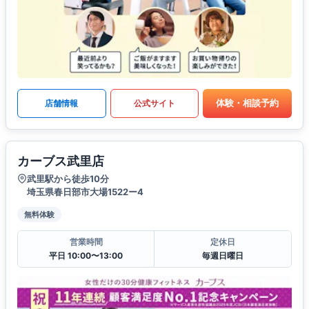
体験・相談予約
店舗情報
公式サイト
カーブス武里店
武里駅から徒歩10分
埼玉県春日部市大場1522ー4
無料体験
営業時間
定休日
平日 10:00〜13:00
毎週日曜日