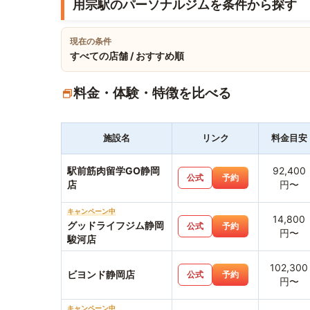
用宗駅のパーソナルジムを条件から探す
現在の条件
すべての店舗 / おすすめ順
料金・体験・特徴を比べる
施設名
リンク
料金目安
駅前筋肉留学GO静岡
92,400
公式
予約
店
円〜
キャンペーン中
14,800
グッドライフジム静岡
公式
予約
円〜
駿河店
102,300
ビヨンド静岡店
公式
予約
円〜
キャンペーン中