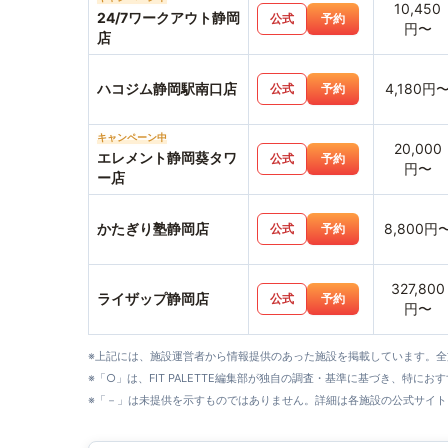
10,450
24/7ワークアウト静岡
公式
予約
円〜
店
ハコジム静岡駅南口店
4,180円
公式
予約
キャンペーン中
20,000
エレメント静岡葵タワ
公式
予約
円〜
ー店
かたぎり塾静岡店
8,800円
公式
予約
327,800
ライザップ静岡店
公式
予約
円〜
※上記には、施設運営者から情報提供のあった施設を掲載しています。
※「○」は、FIT PALETTE編集部が独自の調査・基準に基づき、特にお
※「－」は未提供を示すものではありません。詳細は各施設の公式サイト