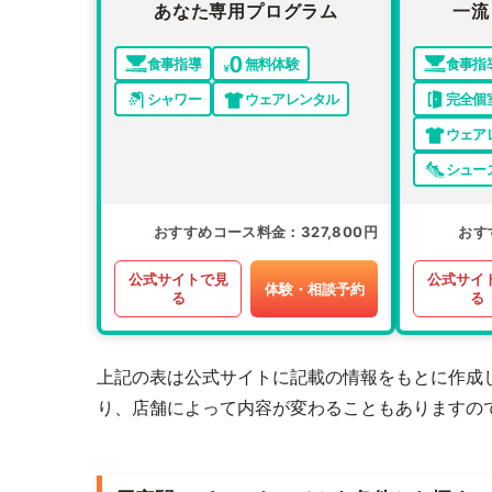
あなた専用プログラム
一流
食事指導
無料体験
食事指
シャワー
ウェアレンタル
完全個
ウェア
シュー
おすすめコース料金
327,800円
おす
公式サイトで見
公式サイ
体験・相談予約
る
る
上記の表は公式サイトに記載の情報をもとに作成
り、店舗によって内容が変わることもありますの