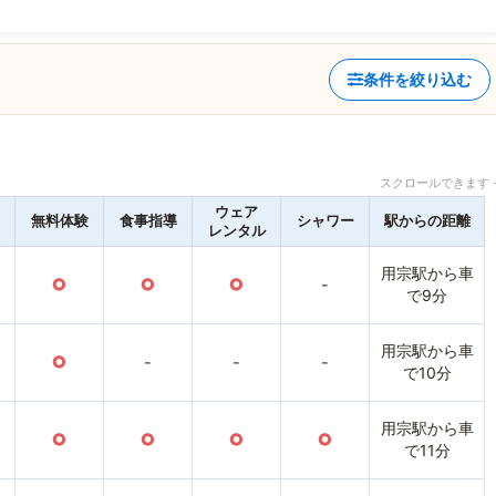
条件を絞り込む
スクロールできます 
ウェア
無料体験
食事指導
シャワー
駅からの距離
レンタル
用宗駅から車
○
○
○
-
で9分
用宗駅から車
○
-
-
-
で10分
用宗駅から車
○
○
○
○
で11分