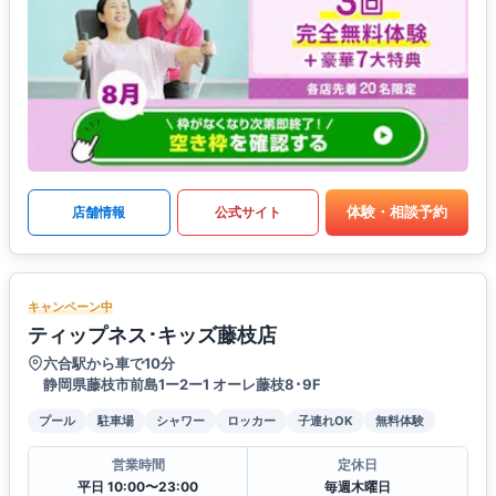
体験・相談予約
店舗情報
公式サイト
キャンペーン中
ティップネス･キッズ藤枝店
六合駅から車で10分
静岡県藤枝市前島1ー2ー1 オーレ藤枝8･9F
プール
駐車場
シャワー
ロッカー
子連れOK
無料体験
営業時間
定休日
平日 10:00〜23:00
毎週木曜日