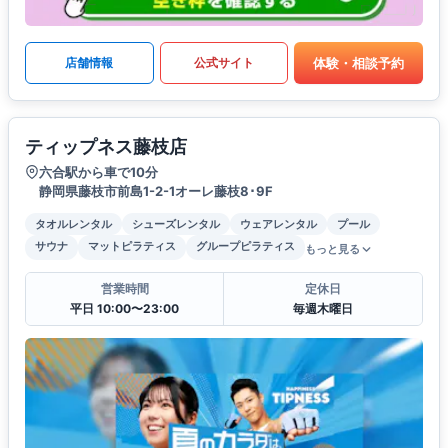
体験・相談予約
店舗情報
公式サイト
ティップネス藤枝店
六合駅から車で10分
静岡県藤枝市前島1-2-1オーレ藤枝8･9F
タオルレンタル
シューズレンタル
ウェアレンタル
プール
サウナ
マットピラティス
グループピラティス
もっと見る
営業時間
定休日
平日 10:00〜23:00
毎週木曜日