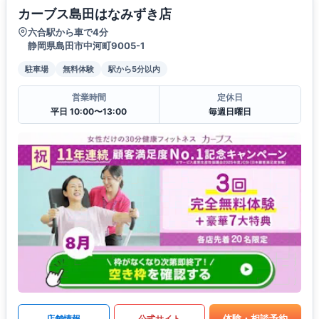
カーブス島田はなみずき店
六合駅から車で4分
静岡県島田市中河町9005-1
駐車場
無料体験
駅から5分以内
営業時間
定休日
平日 10:00〜13:00
毎週日曜日
体験・相談予約
店舗情報
公式サイト