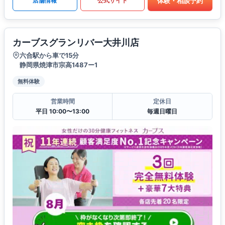
体験・相談予約
店舗情報
公式サイト
カーブスグランリバー大井川店
六合駅から車で15分
静岡県焼津市宗高1487ー1
無料体験
営業時間
定休日
平日 10:00〜13:00
毎週日曜日