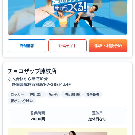
体験・相談予約
店舗情報
公式サイト
チョコザップ藤枝店
六合駅から車で10分
静岡県藤枝市前島1-7-3BEビル1F
ロッカー
体組成計
Wi-Fi
他店舗利用
食事指導
駅から5分以内
営業時間
定休日
24:00間
定休日なし