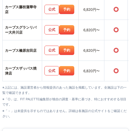
カーブス藤枝蓮華寺
○
公式
予約
6,820円〜
店
カーブスグランリバ
○
公式
予約
6,820円〜
ー大井川店
○
公式
予約
カーブス榛原吉田店
6,820円〜
カーブスザッパス焼
○
公式
予約
6,820円〜
津店
※上記には、施設運営者から情報提供のあった施設を掲載しています。全施設は下の一
覧で確認できます。
※「○」は、FIT PALETTE編集部が独自の調査・基準に基づき、特におすすめする項目
です。
※「－」は未提供を示すものではありません。詳細は各施設の公式サイトをご確認くだ
さい。