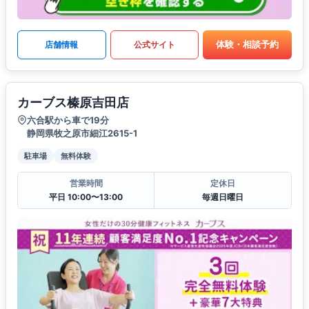
体験・相談予約
店舗情報
公式サイト
カーブス榛原吉田店
六合駅から車で19分
静岡県牧之原市細江2615-1
駐車場
無料体験
営業時間
定休日
平日 10:00〜13:00
毎週日曜日