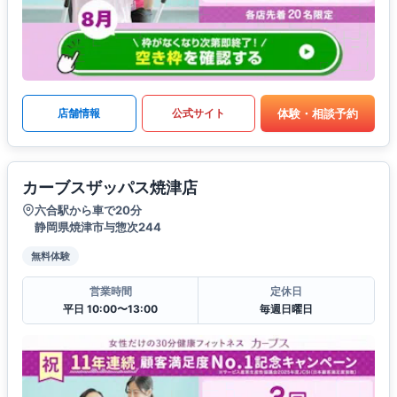
体験・相談予約
店舗情報
公式サイト
カーブスザッパス焼津店
六合駅から車で20分
静岡県焼津市与惣次244
無料体験
営業時間
定休日
平日 10:00〜13:00
毎週日曜日