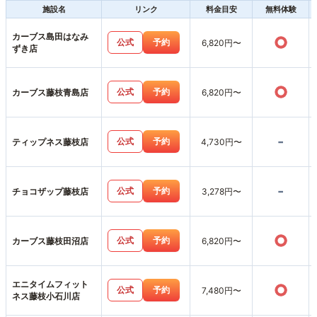
施設名
リンク
料金目安
無料体験
カーブス島田はなみ
○
公式
予約
6,820円〜
ずき店
○
公式
予約
カーブス藤枝青島店
6,820円〜
-
公式
予約
ティップネス藤枝店
4,730円〜
-
公式
予約
チョコザップ藤枝店
3,278円〜
○
公式
予約
カーブス藤枝田沼店
6,820円〜
エニタイムフィット
○
公式
予約
7,480円〜
ネス藤枝小石川店