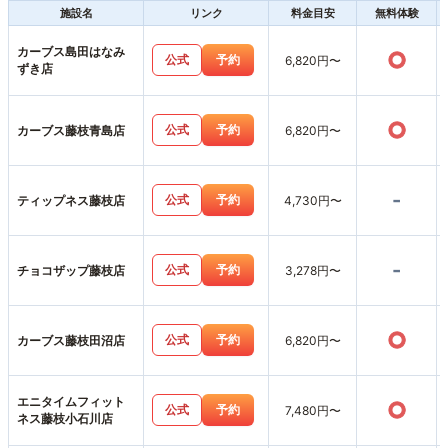
施設名
リンク
料金目安
無料体験
カーブス島田はなみ
○
公式
予約
6,820円〜
ずき店
○
公式
予約
カーブス藤枝青島店
6,820円〜
-
公式
予約
ティップネス藤枝店
4,730円〜
-
公式
予約
チョコザップ藤枝店
3,278円〜
○
公式
予約
カーブス藤枝田沼店
6,820円〜
エニタイムフィット
○
公式
予約
7,480円〜
ネス藤枝小石川店