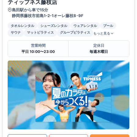
ティップネス藤枝店
島田駅から車で15分
静岡県藤枝市前島1-2-1オーレ藤枝8･9F
タオルレンタル
シューズレンタル
ウェアレンタル
プール
サウナ
マットピラティス
グループピラティス
もっと見る
営業時間
定休日
平日 10:00〜23:00
毎週木曜日