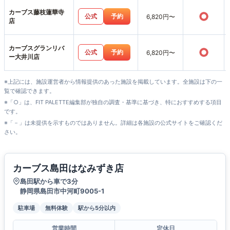
カーブス藤枝蓮華寺
○
公式
予約
6,820円〜
店
カーブスグランリバ
○
公式
予約
6,820円〜
ー大井川店
※上記には、施設運営者から情報提供のあった施設を掲載しています。全施設は下の一
覧で確認できます。
※「○」は、FIT PALETTE編集部が独自の調査・基準に基づき、特におすすめする項目
です。
※「－」は未提供を示すものではありません。詳細は各施設の公式サイトをご確認くだ
さい。
カーブス島田はなみずき店
島田駅から車で3分
静岡県島田市中河町9005-1
駐車場
無料体験
駅から5分以内
営業時間
定休日