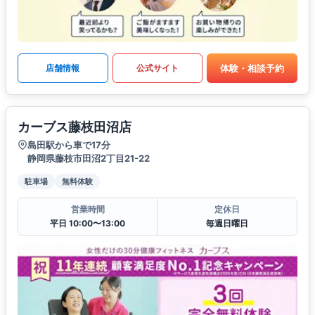
体験・相談予約
店舗情報
公式サイト
カーブス藤枝田沼店
島田駅から車で17分
静岡県藤枝市田沼2丁目21-22
駐車場
無料体験
営業時間
定休日
平日 10:00〜13:00
毎週日曜日