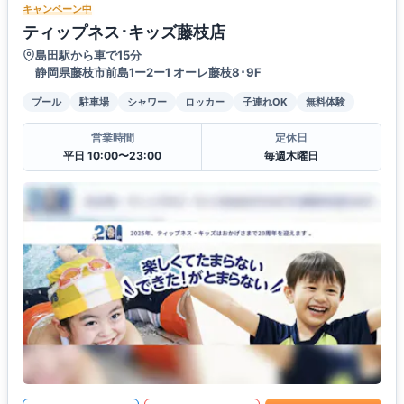
キャンペーン中
ティップネス･キッズ藤枝店
島田駅から車で15分
静岡県藤枝市前島1ー2ー1 オーレ藤枝8･9F
プール
駐車場
シャワー
ロッカー
子連れOK
無料体験
営業時間
定休日
平日 10:00〜23:00
毎週木曜日