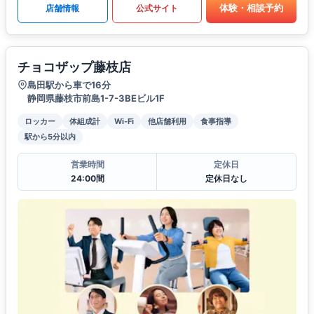
体験・相談予約
店舗情報
公式サイト
チョコザップ藤枝店
島田駅から車で16分
静岡県藤枝市前島1-7-3BEビル1F
ロッカー
体組成計
Wi-Fi
他店舗利用
食事指導
駅から5分以内
営業時間
定休日
24:00間
定休日なし