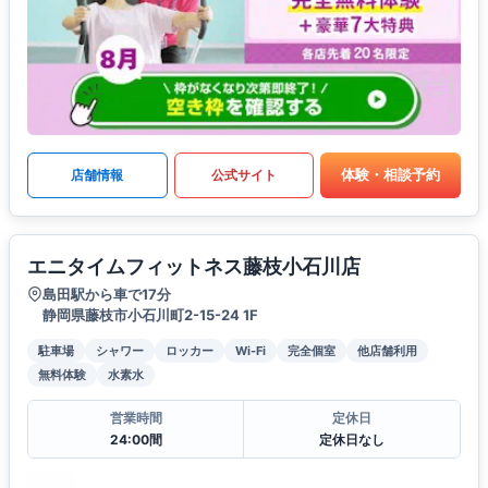
体験・相談予約
店舗情報
公式サイト
エニタイムフィットネス藤枝小石川店
島田駅から車で17分
静岡県藤枝市小石川町2-15-24 1F
駐車場
シャワー
ロッカー
Wi-Fi
完全個室
他店舗利用
無料体験
水素水
営業時間
定休日
24:00間
定休日なし