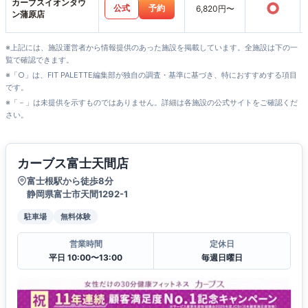
カーブスイオンタウ
○
公式
予約
6,820円〜
ン蒲原店
※上記には、施設運営者から情報提供のあった施設を掲載しています。全施設は下の一
覧で確認できます。
※「○」は、FIT PALETTE編集部が独自の調査・基準に基づき、特におすすめする項目
です。
※「－」は未提供を示すものではありません。詳細は各施設の公式サイトをご確認くだ
さい。
カーブス富士天間店
富士根駅から徒歩8分
静岡県富士市天間1292-1
駐車場
無料体験
営業時間
定休日
平日 10:00〜13:00
毎週日曜日