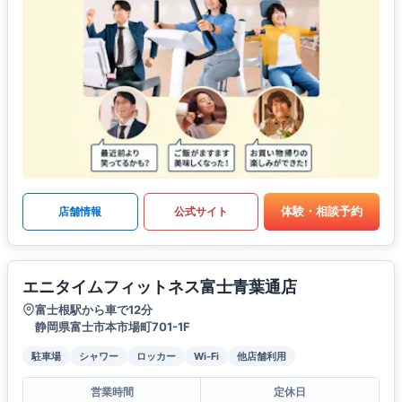
体験・相談予約
店舗情報
公式サイト
エニタイムフィットネス富士青葉通店
富士根駅から車で12分
静岡県富士市本市場町701-1F
駐車場
シャワー
ロッカー
Wi-Fi
他店舗利用
営業時間
定休日