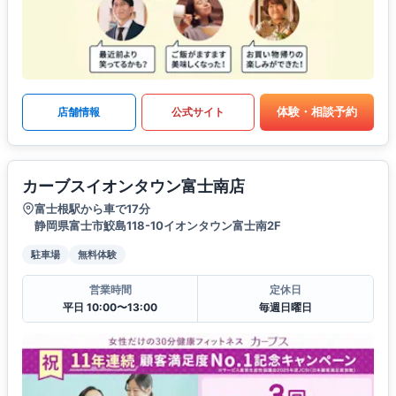
体験・相談予約
店舗情報
公式サイト
カーブスイオンタウン富士南店
富士根駅から車で17分
静岡県富士市鮫島118-10イオンタウン富士南2F
駐車場
無料体験
営業時間
定休日
平日 10:00〜13:00
毎週日曜日