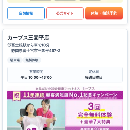
体験・相談予約
店舗情報
公式サイト
カーブス三園平店
富士根駅から車で10分
静岡県富士宮市三園平457-2
駐車場
無料体験
営業時間
定休日
平日 10:00〜13:00
毎週日曜日