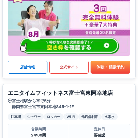
体験・相談予約
店舗情報
公式サイト
エニタイムフィットネス富士宮東阿幸地店
富士根駅から車で5分
静岡県富士宮市東阿幸地845-1-1F
駐車場
シャワー
ロッカー
Wi-Fi
他店舗利用
水素水
営業時間
定休日
24:00間
要確認