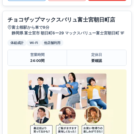
チョコザップマックスバリュ富士宮朝日町店
富士根駅から車で9分
静岡県 富士宮市 朝日町6ー29 マックスバリュー富士宮朝日町 1F
体組成計
Wi-Fi
他店舗利用
営業時間
定休日
24:00間
要確認