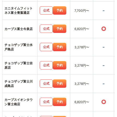
エニタイムフィット
-
公式
予約
7,700円〜
ネス富士青葉通店
○
公式
予約
カーブス富士今泉店
6,820円〜
チョコザップ富士水
-
公式
予約
3,278円〜
戸島店
チョコザップ富士吉
-
公式
予約
3,278円〜
原店
チョコザップ富士川
-
公式
予約
3,278円〜
成島店
カーブスイオンタウ
○
公式
予約
6,820円〜
ン富士南店