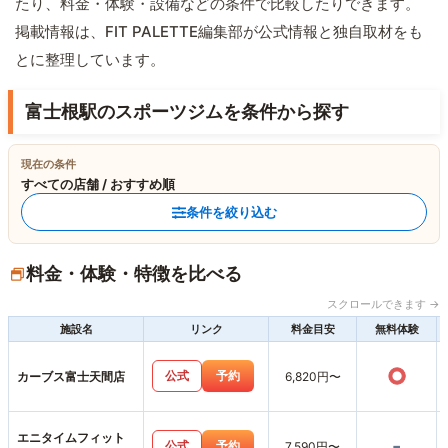
たり、料金・体験・設備などの条件で比較したりできます。
掲載情報は、FIT PALETTE編集部が公式情報と独自取材をも
とに整理しています。
富士根駅のスポーツジムを条件から探す
現在の条件
すべての店舗 / おすすめ順
条件を絞り込む
料金・体験・特徴を比べる
スクロールできます →
施設名
リンク
料金目安
無料体験
○
公式
予約
カーブス富士天間店
6,820円〜
エニタイムフィット
-
公式
予約
7,590円〜