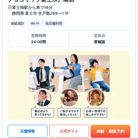
富士根駅から車で14分
静岡県 富士市 水戸島299ー1 1F
体組成計
Wi-Fi
他店舗利用
営業時間
定休日
24:00間
要確認
体験・相談予約
店舗情報
公式サイト