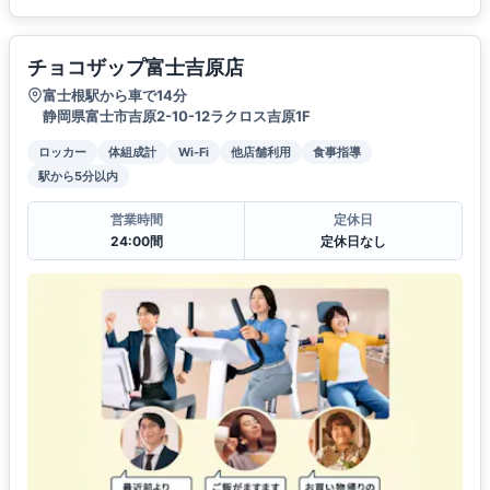
チョコザップ富士吉原店
富士根駅から車で14分
静岡県富士市吉原2-10-12ラクロス吉原1F
ロッカー
体組成計
Wi-Fi
他店舗利用
食事指導
駅から5分以内
営業時間
定休日
24:00間
定休日なし