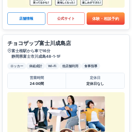
体験・相談予約
店舗情報
公式サイト
チョコザップ富士川成島店
富士根駅から車で16分
静岡県富士市川成島48-1-1F
ロッカー
体組成計
Wi-Fi
他店舗利用
食事指導
営業時間
定休日
24:00間
定休日なし