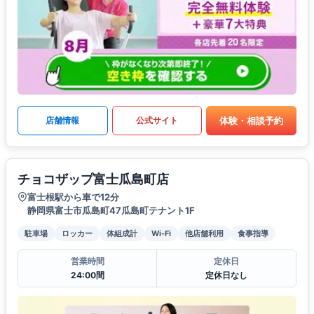
体験・相談予約
店舗情報
公式サイト
チョコザップ富士瓜島町店
富士根駅から車で12分
静岡県富士市瓜島町47瓜島町テナント1F
駐車場
ロッカー
体組成計
Wi-Fi
他店舗利用
食事指導
営業時間
定休日
24:00間
定休日なし