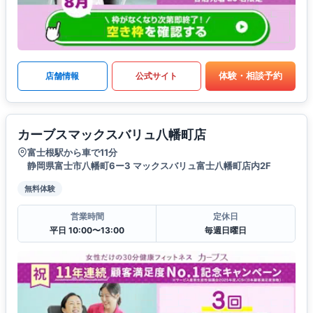
体験・相談予約
店舗情報
公式サイト
カーブスマックスバリュ八幡町店
富士根駅から車で11分
静岡県富士市八幡町6ー3 マックスバリュ富士八幡町店内2F
無料体験
営業時間
定休日
平日 10:00〜13:00
毎週日曜日