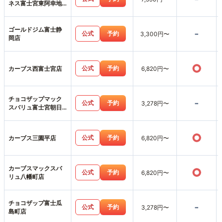
ネス富士宮東阿幸地
店
ゴールドジム富士静
-
公式
予約
3,300円〜
岡店
○
公式
予約
カーブス西富士宮店
6,820円〜
チョコザップマック
-
公式
予約
3,278円〜
スバリュ富士宮朝日
町店
○
公式
予約
カーブス三園平店
6,820円〜
カーブスマックスバ
○
公式
予約
6,820円〜
リュ八幡町店
チョコザップ富士瓜
-
公式
予約
3,278円〜
島町店