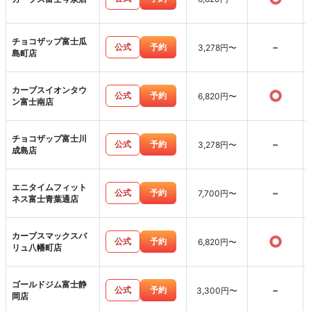
チョコザップ富士瓜
-
公式
予約
3,278円〜
島町店
カーブスイオンタウ
○
公式
予約
6,820円〜
ン富士南店
チョコザップ富士川
-
公式
予約
3,278円〜
成島店
エニタイムフィット
-
公式
予約
7,700円〜
ネス富士青葉通店
カーブスマックスバ
○
公式
予約
6,820円〜
リュ八幡町店
ゴールドジム富士静
-
公式
予約
3,300円〜
岡店