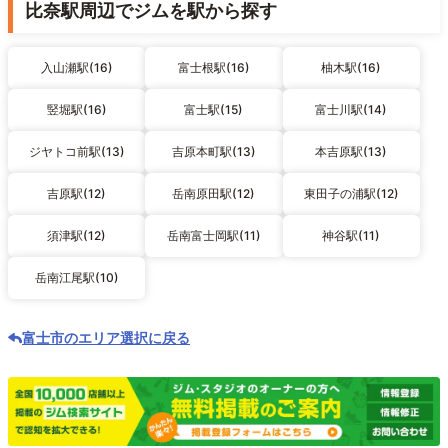
比奈駅周辺でジムを駅から探す
入山瀬駅(16)
富士根駅(16)
柚木駅(16)
竪堀駅(16)
富士駅(15)
富士川駅(14)
ジヤトコ前駅(13)
吉原本町駅(13)
本吉原駅(13)
吉原駅(12)
岳南原田駅(12)
東田子の浦駅(12)
須津駅(12)
岳南富士岡駅(11)
神谷駅(11)
岳南江尾駅(10)
富士市のエリア選択に戻る