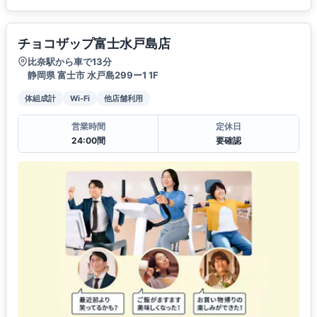
チョコザップ富士水戸島店
比奈駅から車で13分
静岡県 富士市 水戸島299ー1 1F
体組成計
Wi-Fi
他店舗利用
営業時間
定休日
24:00間
要確認