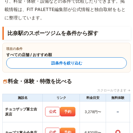
り、料金・体験・設備などの条件で比較したりできます。掲
載情報は、FIT PALETTE編集部が公式情報と独自取材をもと
に整理しています。
比奈駅のスポーツジムを条件から探す
現在の条件
すべての店舗 / おすすめ順
条件を絞り込む
料金・体験・特徴を比べる
スクロールできます →
施設名
リンク
料金目安
無料体験
チョコザップ富士吉
-
公式
予約
3,278円〜
原店
○
公式
予約
カーブス富士今泉店
6,820円〜