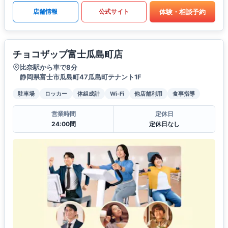
体験・相談予約
店舗情報
公式サイト
チョコザップ富士瓜島町店
比奈駅から車で8分
静岡県富士市瓜島町47瓜島町テナント1F
駐車場
ロッカー
体組成計
Wi-Fi
他店舗利用
食事指導
営業時間
定休日
24:00間
定休日なし