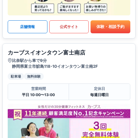
体験・相談予約
店舗情報
公式サイト
カーブスイオンタウン富士南店
比奈駅から車で9分
静岡県富士市鮫島118-10イオンタウン富士南2F
駐車場
無料体験
営業時間
定休日
平日 10:00〜13:00
毎週日曜日