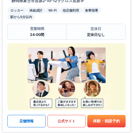
静岡県富士市吉原2-10-12ラクロス吉原1F
ロッカー
体組成計
Wi-Fi
他店舗利用
食事指導
駅から5分以内
営業時間
定休日
24:00間
定休日なし
体験・相談予約
店舗情報
公式サイト