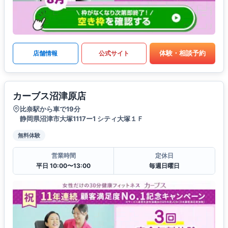
体験・相談予約
店舗情報
公式サイト
カーブス沼津原店
比奈駅から車で19分
静岡県沼津市大塚1117ー1 シティ大塚１Ｆ
無料体験
営業時間
定休日
平日 10:00〜13:00
毎週日曜日