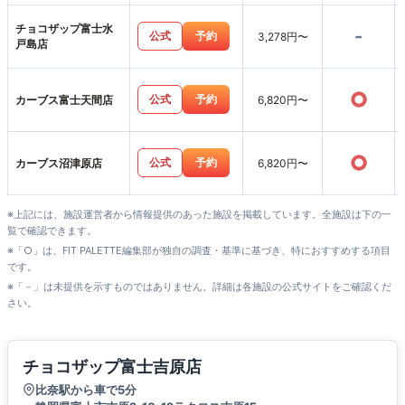
チョコザップ富士水
-
公式
予約
3,278円〜
戸島店
○
公式
予約
カーブス富士天間店
6,820円〜
○
公式
予約
カーブス沼津原店
6,820円〜
※上記には、施設運営者から情報提供のあった施設を掲載しています。全施設は下の一
覧で確認できます。
※「○」は、FIT PALETTE編集部が独自の調査・基準に基づき、特におすすめする項目
です。
※「－」は未提供を示すものではありません。詳細は各施設の公式サイトをご確認くだ
さい。
チョコザップ富士吉原店
比奈駅から車で5分