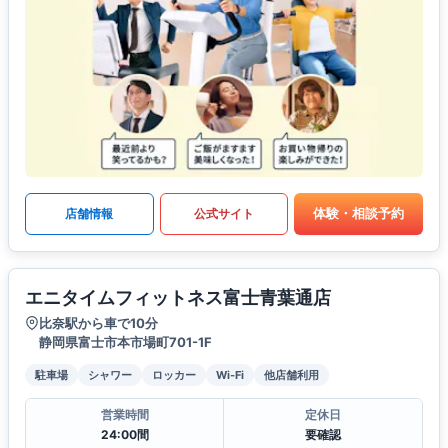
体験・相談予約
店舗情報
公式サイト
エニタイムフィットネス富士青葉通店
比奈駅から車で10分
静岡県富士市本市場町701-1F
駐車場
シャワー
ロッカー
Wi-Fi
他店舗利用
営業時間
定休日
24:00間
要確認