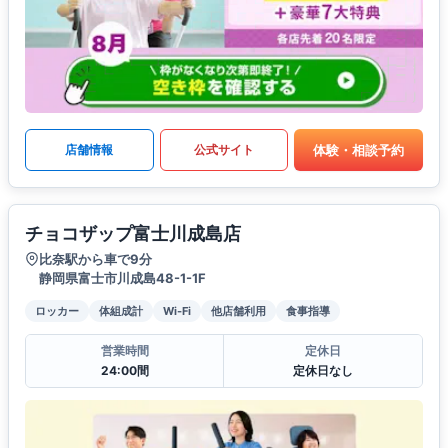
体験・相談予約
店舗情報
公式サイト
チョコザップ富士川成島店
比奈駅から車で9分
静岡県富士市川成島48-1-1F
ロッカー
体組成計
Wi-Fi
他店舗利用
食事指導
営業時間
定休日
24:00間
定休日なし