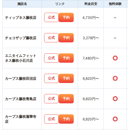
施設名
リンク
料金目安
無料体験
-
公式
予約
ティップネス藤枝店
4,730円〜
-
公式
予約
チョコザップ藤枝店
3,278円〜
エニタイムフィット
○
公式
予約
7,480円〜
ネス藤枝小石川店
○
公式
予約
カーブス藤枝田沼店
6,820円〜
○
公式
予約
カーブス藤枝青島店
6,820円〜
カーブス藤枝蓮華寺
○
公式
予約
6,820円〜
店