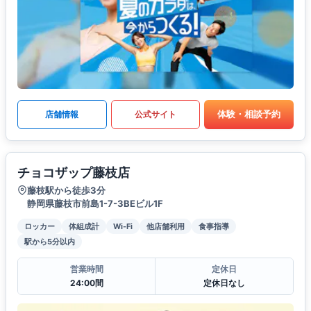
体験・相談予約
店舗情報
公式サイト
チョコザップ藤枝店
藤枝駅から徒歩3分
静岡県藤枝市前島1-7-3BEビル1F
ロッカー
体組成計
Wi-Fi
他店舗利用
食事指導
駅から5分以内
営業時間
定休日
24:00間
定休日なし