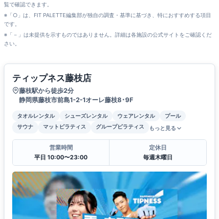
覧で確認できます。
※「○」は、FIT PALETTE編集部が独自の調査・基準に基づき、特におすすめする項目
です。
※「－」は未提供を示すものではありません。詳細は各施設の公式サイトをご確認くだ
さい。
ティップネス藤枝店
藤枝駅から徒歩2分
静岡県藤枝市前島1-2-1オーレ藤枝8･9F
タオルレンタル
シューズレンタル
ウェアレンタル
プール
サウナ
マットピラティス
グループピラティス
もっと見る
営業時間
定休日
平日 10:00〜23:00
毎週木曜日