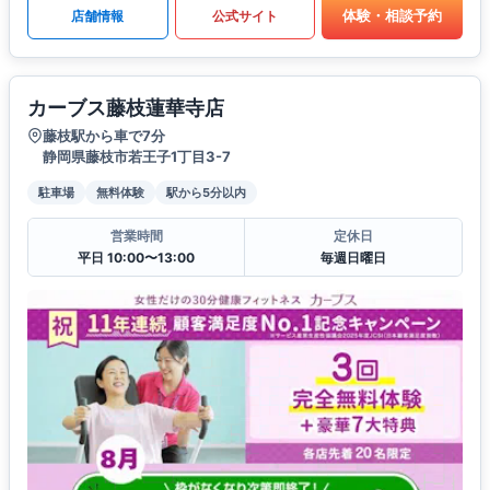
体験・相談予約
店舗情報
公式サイト
カーブス藤枝蓮華寺店
藤枝駅から車で7分
静岡県藤枝市若王子1丁目3-7
駐車場
無料体験
駅から5分以内
営業時間
定休日
平日 10:00〜13:00
毎週日曜日