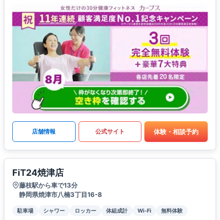
体験・相談予約
店舗情報
公式サイト
FiT24焼津店
藤枝駅から車で13分
静岡県焼津市八楠3丁目16-8
駐車場
シャワー
ロッカー
体組成計
Wi-Fi
無料体験