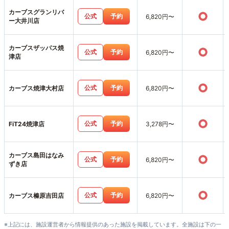
カーブスグランリバ
○
公式
予約
6,820円〜
ー大井川店
カーブスザッパス焼
○
公式
予約
6,820円〜
津店
○
公式
予約
カーブス焼津大村店
6,820円〜
○
公式
予約
FiT24焼津店
3,278円〜
カーブス島田はなみ
○
公式
予約
6,820円〜
ずき店
○
公式
予約
カーブス榛原吉田店
6,820円〜
※上記には、施設運営者から情報提供のあった施設を掲載しています。全施設は下の一