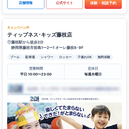
体験・相談予約
店舗情報
公式サイト
キャンペーン中
ティップネス･キッズ藤枝店
藤枝駅から徒歩2分
静岡県藤枝市前島1ー2ー1 オーレ藤枝8･9F
プール
駐車場
シャワー
ロッカー
子連れOK
無料体験
営業時間
定休日
平日 10:00〜23:00
毎週木曜日