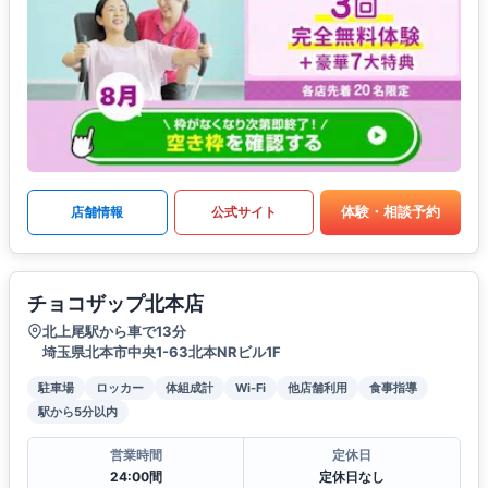
体験・相談予約
店舗情報
公式サイト
チョコザップ北本店
北上尾駅から車で13分
埼玉県北本市中央1-63北本NRビル1F
駐車場
ロッカー
体組成計
Wi-Fi
他店舗利用
食事指導
駅から5分以内
営業時間
定休日
24:00間
定休日なし