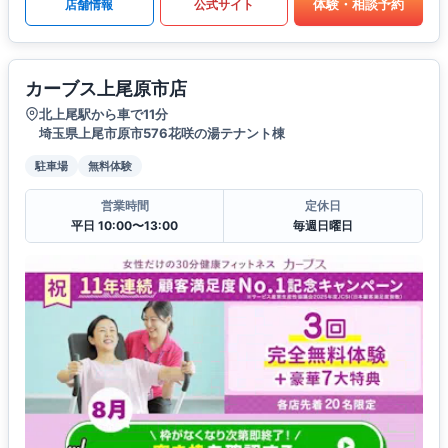
体験・相談予約
店舗情報
公式サイト
カーブス上尾原市店
北上尾駅から車で11分
埼玉県上尾市原市576花咲の湯テナント棟
駐車場
無料体験
営業時間
定休日
平日 10:00〜13:00
毎週日曜日