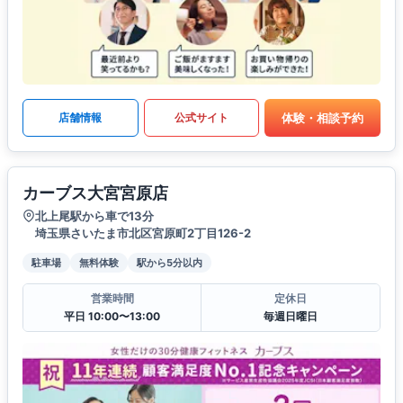
体験・相談予約
店舗情報
公式サイト
カーブス大宮宮原店
北上尾駅から車で13分
埼玉県さいたま市北区宮原町2丁目126-2
駐車場
無料体験
駅から5分以内
営業時間
定休日
平日 10:00〜13:00
毎週日曜日