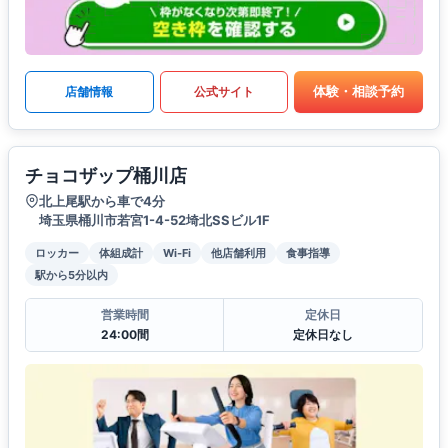
体験・相談予約
店舗情報
公式サイト
チョコザップ桶川店
北上尾駅から車で4分
埼玉県桶川市若宮1-4-52埼北SSビル1F
ロッカー
体組成計
Wi-Fi
他店舗利用
食事指導
駅から5分以内
営業時間
定休日
24:00間
定休日なし