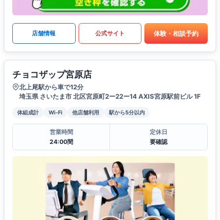
体験・相談予約
店舗情報
公式サイト
チョコザップ宮原店
北上尾駅から車で12分
埼玉県 さいたま市 北区宮原町2ー22ー14 AXIS宮原駅前ビル 1F
体組成計
Wi-Fi
他店舗利用
駅から5分以内
営業時間
定休日
24:00間
要確認