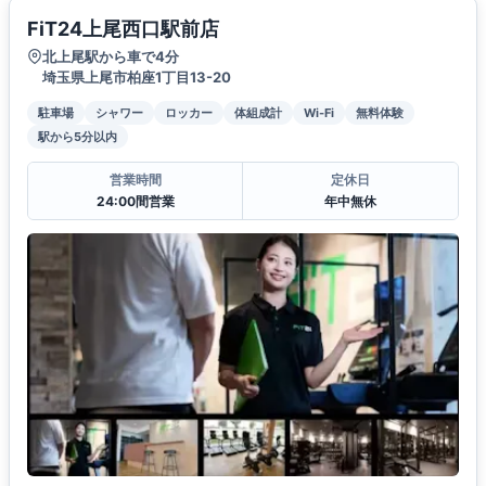
FiT24上尾西口駅前店
北上尾駅から車で4分
埼玉県上尾市柏座1丁目13-20
駐車場
シャワー
ロッカー
体組成計
Wi-Fi
無料体験
駅から5分以内
営業時間
定休日
24:00間営業
年中無休