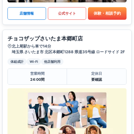
体験・相談予約
店舗情報
公式サイト
チョコザップさいたま本郷町店
北上尾駅から車で14分
埼玉県 さいたま市 北区本郷町1288 県道35号線 ロードサイド 2F
体組成計
Wi-Fi
他店舗利用
営業時間
定休日
24:00間
要確認