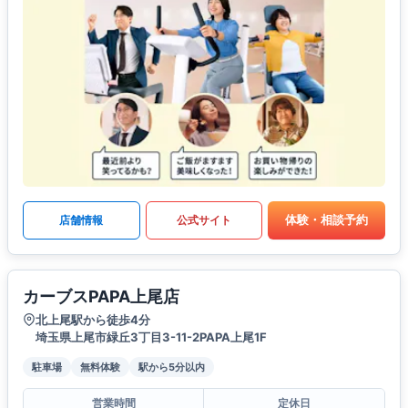
体験・相談予約
店舗情報
公式サイト
カーブスPAPA上尾店
北上尾駅から徒歩4分
埼玉県上尾市緑丘3丁目3-11-2PAPA上尾1F
駐車場
無料体験
駅から5分以内
営業時間
定休日