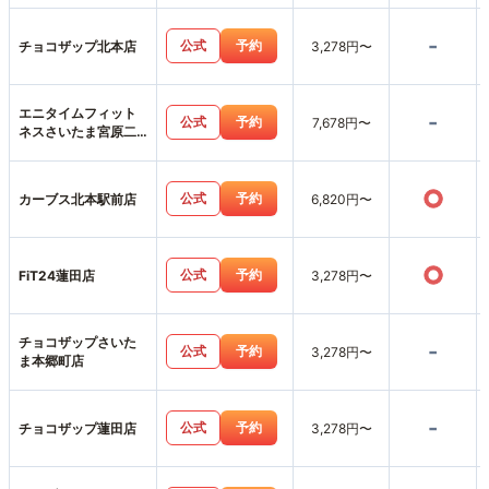
-
公式
予約
チョコザップ北本店
3,278円〜
エニタイムフィット
-
公式
予約
7,678円〜
ネスさいたま宮原二
丁目店
○
公式
予約
カーブス北本駅前店
6,820円〜
○
公式
予約
FiT24蓮田店
3,278円〜
チョコザップさいた
-
公式
予約
3,278円〜
ま本郷町店
-
公式
予約
チョコザップ蓮田店
3,278円〜