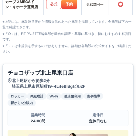
カーブスMEGAド
○
公式
予約
6,820円〜
ン・キホーテ蓮田店
※上記には、施設運営者から情報提供のあった施設を掲載しています。全施設は下の一
覧で確認できます。
※「○」は、FIT PALETTE編集部が独自の調査・基準に基づき、特におすすめする項目
です。
※「－」は未提供を示すものではありません。詳細は各施設の公式サイトをご確認くだ
さい。
チョコザップ北上尾東口店
北上尾駅から徒歩2分
埼玉県上尾市原新町19-4LifeBldgビル2F
ロッカー
体組成計
Wi-Fi
他店舗利用
食事指導
駅から5分以内
営業時間
定休日
24:00間
定休日なし