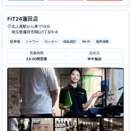
FiT24蓮田店
北上尾駅から車で13分
埼玉県蓮田市関山1丁目5-8
駐車場
シャワー
ロッカー
体組成計
Wi-Fi
無料体験
営業時間
定休日
24:00間営業
年中無休