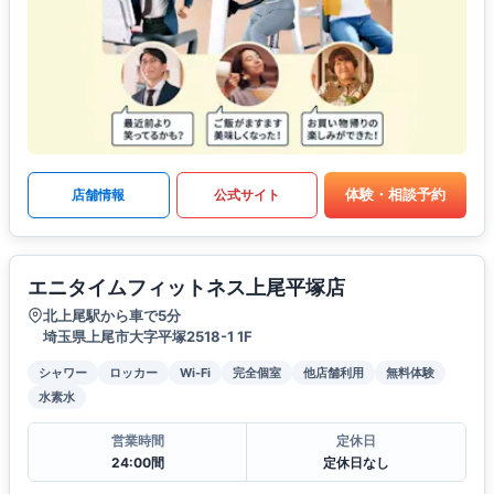
体験・相談予約
店舗情報
公式サイト
エニタイムフィットネス上尾平塚店
北上尾駅から車で5分
埼玉県上尾市大字平塚2518-1 1F
シャワー
ロッカー
Wi-Fi
完全個室
他店舗利用
無料体験
水素水
営業時間
定休日
24:00間
定休日なし