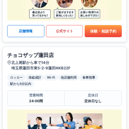
体験・相談予約
店舗情報
公式サイト
チョコザップ蓮田店
北上尾駅から車で14分
埼玉県蓮田市東5-2-9蓮田NKB22F
ロッカー
体組成計
Wi-Fi
他店舗利用
食事指導
駅から5分以内
営業時間
定休日
24:00間
定休日なし