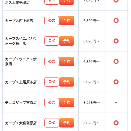
○
7,678円〜
ネス上尾平塚店
○
公式
予約
カーブス西上尾店
6,820円〜
カーブスベニバナウ
○
公式
予約
6,820円〜
ォーク桶川店
カーブスウニクス伊
○
公式
予約
6,820円〜
奈店
○
公式
予約
カーブス上尾原市店
6,820円〜
-
公式
予約
チョコザップ宮原店
3,278円〜
○
公式
予約
カーブス大宮宮原店
6,820円〜