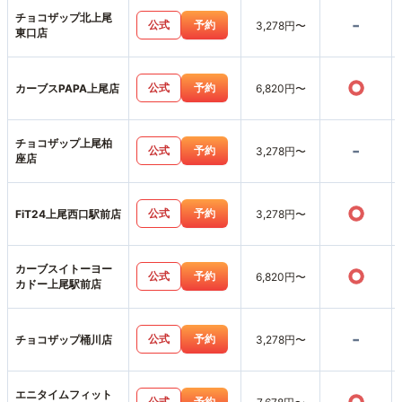
チョコザップ北上尾
-
公式
予約
3,278円〜
東口店
○
公式
予約
カーブスPAPA上尾店
6,820円〜
チョコザップ上尾柏
-
公式
予約
3,278円〜
座店
○
公式
予約
FiT24上尾西口駅前店
3,278円〜
カーブスイトーヨー
○
公式
予約
6,820円〜
カドー上尾駅前店
-
公式
予約
チョコザップ桶川店
3,278円〜
エニタイムフィット
公式
予約