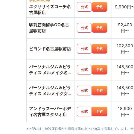
キャンペーン中
エクササイズコーチ名
9,900円
公式
予約
古屋駅店
駅前筋肉留学GO名古
92,400
公式
予約
屋駅前店
円〜
102,300
ビヨンド名古屋駅前店
公式
予約
円〜
パーソナルジム＆ピラ
148,500
公式
予約
ティス メルメイク名駅
円〜
店
パーソナルジム＆ピラ
148,500
公式
予約
ティス メルメイク女性
円〜
専用・名古屋駅店
アンドゥスーパーボデ
18,900
公式
予約
ィ名古屋スタジオ店
円〜
※上記には、施設運営者から情報提供のあった施設を掲載しています。