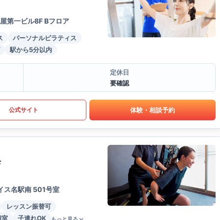
屋第一ビル8F Bフロア
ス
パーソナルピラティス
駅から5分以内
定休日
要確認
体験・相談予約
公式サイト
店
ス名駅南 501号室
レッスン振替可
個室
子連れOK
もっと見る