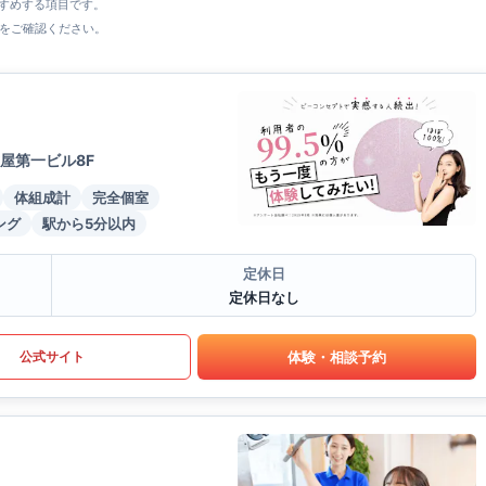
すすめする項目です。
をご確認ください。
屋第一ビル8F
体組成計
完全個室
ング
駅から5分以内
定休日
定休日なし
体験・相談予約
公式サイト