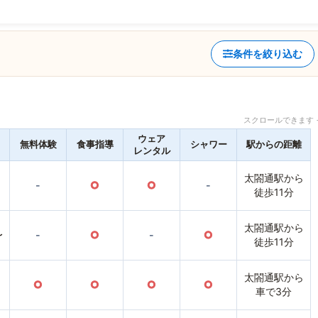
条件を絞り込む
スクロールできます 
ウェア
無料体験
食事指導
シャワー
駅からの距離
レンタル
太閤通駅から
-
○
○
-
徒歩11分
太閤通駅から
〜
-
○
-
○
徒歩11分
太閤通駅から
○
○
○
○
車で3分