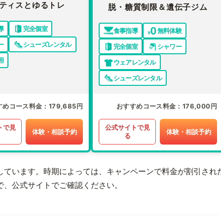
ティスとゆるトレ
脱・糖質制限＆遺伝子ジム
導
完全個室
食事指導
無料体験
ー
シューズレンタル
完全個室
シャワー
用
ウェアレンタル
シューズレンタル
すめコース料金
179,685円
おすすめコース料金
176,000円
トで見
公式サイトで見
体験・相談予約
体験・相談予約
る
しています。時期によっては、キャンペーンで料金が割引され
で、公式サイトでご確認ください。