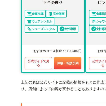
下半身痩せ
ピラ
食事指導
完全個室
食事指
ウェアレンタル
シャワ
シューズレンタル
女性専用
女性専
おすすめコース料金
179,685円
おす
公式サイトで見
公式サイ
体験・相談予約
る
る
上記の表は公式サイトに記載の情報をもとに作成
り、店舗によって内容が変わることもありますの