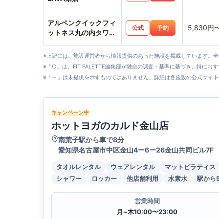
アルペンクイックフィ
5,830円
公式
予約
ットネス丸の内タワー
店
※上記には、施設運営者から情報提供のあった施設を掲載しています。
※「○」は、FIT PALETTE編集部が独自の調査・基準に基づき、特にお
※「－」は未提供を示すものではありません。詳細は各施設の公式サイト
キャンペーン中
ホットヨガのカルド金山店
南荒子駅から車で8分
愛知県名古屋市中区金山4ー6ー26金山共同ビル7F
タオルレンタル
ウェアレンタル
マットピラティス
シャワー
ロッカー
他店舗利用
水素水
駅から
営業時間
月~木10:00〜23:00