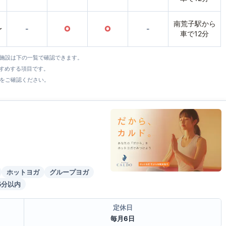
南荒子駅から
〜
-
○
○
-
車で12分
全施設は下の一覧で確認できます。
すすめする項目です。
をご確認ください。
ホットヨガ
グループヨガ
5分以内
定休日
毎月6日