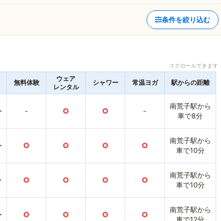
条件を絞り込む
スクロールできます 
ウェア
無料体験
シャワー
常温ヨガ
駅からの距離
レンタル
南荒子駅から
〜
-
○
○
-
車で8分
南荒子駅から
〜
○
○
○
○
車で10分
南荒子駅から
〜
○
○
○
○
車で10分
南荒子駅から
〜
○
○
○
○
車で12分