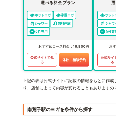
選べる料金プラン
選
ホットヨガ
常温ヨガ
ホット
シャワー
無料体験
シャワ
女性専用
女性専
おすすめコース料金
16,800円
お
公式サイトで見
公式サイ
体験・相談予約
る
る
上記の表は公式サイトに記載の情報をもとに作成
り、店舗によって内容が変わることもありますの
南荒子駅のヨガを条件から探す