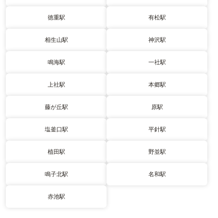
徳重駅
有松駅
相生山駅
神沢駅
鳴海駅
一社駅
上社駅
本郷駅
藤が丘駅
原駅
塩釜口駅
平針駅
植田駅
野並駅
鳴子北駅
名和駅
赤池駅