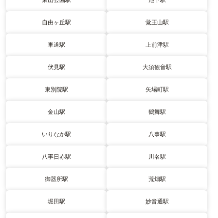
自由ヶ丘駅
覚王山駅
車道駅
上前津駅
伏見駅
大須観音駅
東別院駅
矢場町駅
金山駅
鶴舞駅
いりなか駅
八事駅
八事日赤駅
川名駅
御器所駅
荒畑駅
堀田駅
妙音通駅