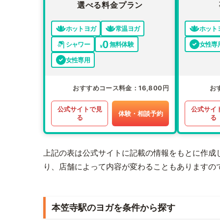
選べる料金プラン
ホットヨガ
常温ヨガ
ホット
シャワー
無料体験
女性専
女性専用
おすすめコース料金
16,800円
お
公式サイトで見
公式サイ
体験・相談予約
る
る
上記の表は公式サイトに記載の情報をもとに作成
り、店舗によって内容が変わることもありますの
本笠寺駅のヨガを条件から探す