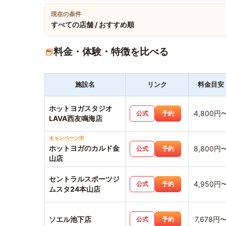
現在の条件
すべての店舗 / おすすめ順
料金・体験・特徴を比べる
施設名
リンク
料金目安
ホットヨガスタジオ
4,800円
公式
予約
LAVA西友鳴海店
キャンペーン中
ホットヨガのカルド金
8,800円
公式
予約
山店
セントラルスポーツジ
4,950円
公式
予約
ムスタ24本山店
ソエル池下店
7,678円
公式
予約