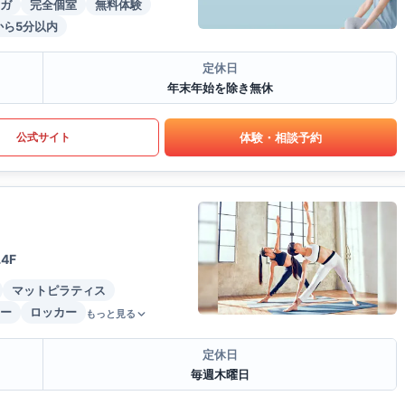
ガ
完全個室
無料体験
から5分以内
定休日
年末年始を除き無休
体験・相談予約
公式サイト
4F
マットピラティス
ー
ロッカー
もっと見る
定休日
毎週木曜日