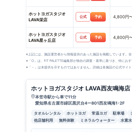
ホットヨガスタジオ
4,800円
公式
予約
LAVA栄店
ホットヨガスタジオ
4,800円
公式
予約
LAVA星ヶ丘店
※上記には、施設運営者から情報提供のあった施設を掲載しています。
※「○」は、FIT PALETTE編集部が独自の調査・基準に基づき、特にお
※「－」は未提供を示すものではありません。詳細は各施設の公式サイト
ホットヨガスタジオ LAVA西友鳴海店
本笠寺駅から車で11分
愛知県名古屋市緑区黒沢台4ー801西友鳴海1･2F
タオルレンタル
ホットヨガ
常温ヨガ
駐車場
他店舗利用
無料体験
ミネラルウォーター
水素水