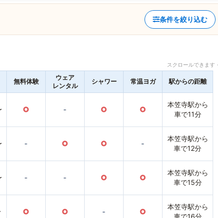
条件を絞り込む
スクロールできます 
ウェア
無料体験
シャワー
常温ヨガ
駅からの距離
レンタル
本笠寺駅から
〜
○
-
○
○
車で11分
本笠寺駅から
〜
-
○
○
-
車で12分
本笠寺駅から
〜
-
-
○
○
車で15分
本笠寺駅から
〜
○
○
-
○
車で16分